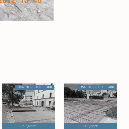
KASÁRNE - KULTURPARK
KASÁRNE - KULTURPARK
25. týždeň
24. týždeň