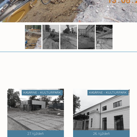
KASÁRNE - KULTURPARK
KASÁRNE - KULTURPARK
27. týždeň
26. týždeň