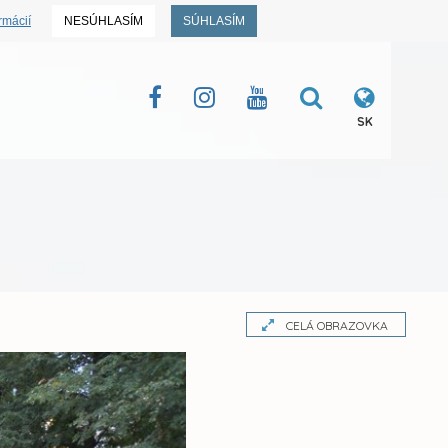
rmácií
NESÚHLASÍM
SÚHLASÍM
SK
CELÁ OBRAZOVKA