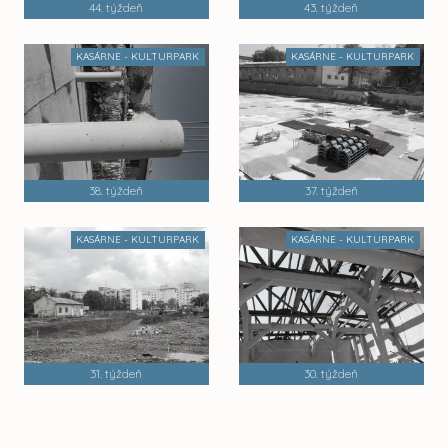
44. týždeň
43. týždeň
KASÁRNE - KULTURPARK
KASÁRNE - KULTURPARK
38. týždeň
37. týždeň
KASÁRNE - KULTURPARK
KASÁRNE - KULTURPARK
31. týždeň
30. týždeň