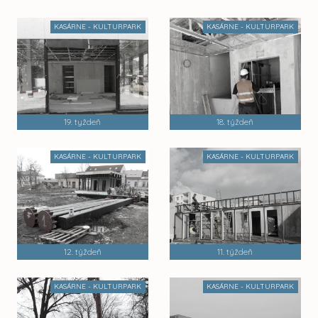
KASÁRNE - KULTURPARK
KASÁRNE - KULTURPARK
19. tyždeň
18. týždeň
KASÁRNE - KULTURPARK
KASÁRNE - KULTURPARK
12. týždeň
11. týždeň
KASÁRNE - KULTURPARK
KASÁRNE - KULTURPARK