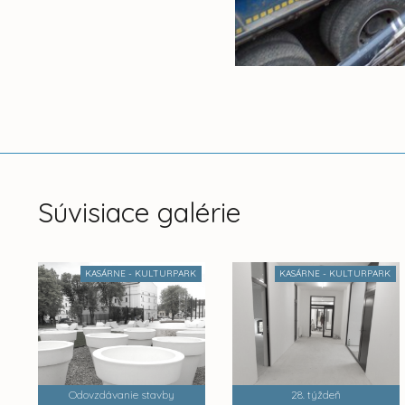
Súvisiace galérie
KASÁRNE - KULTURPARK
KASÁRNE - KULTURPARK
Odovzdávanie stavby
28. týždeň