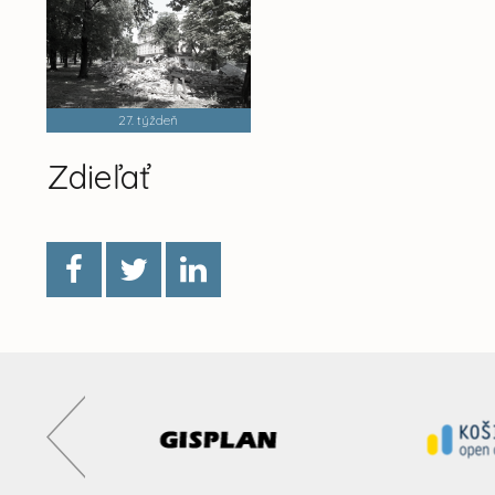
27. týždeň
Zdieľať