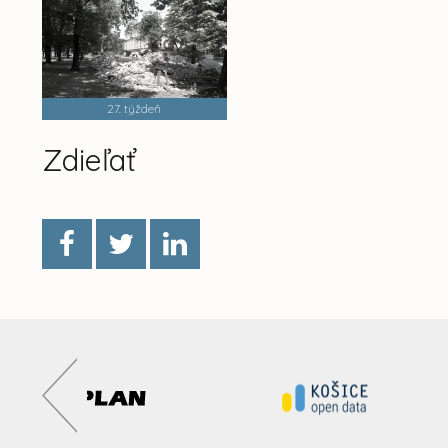
27. týždeň
Zdieľať