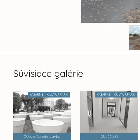
Súvisiace galérie
KASÁRNE - KULTURPARK
KASÁRNE - KULTURPARK
Odovzdávanie stavby
28. týždeň