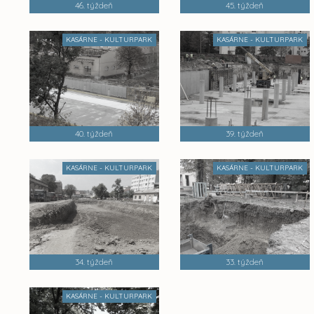
46. týždeň
45. týždeň
KASÁRNE - KULTURPARK
KASÁRNE - KULTURPARK
40. týždeň
39. týždeň
KASÁRNE - KULTURPARK
KASÁRNE - KULTURPARK
34. týždeň
33. týždeň
KASÁRNE - KULTURPARK