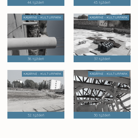
44. týždeň
43. týždeň
KASÁRNE - KULTURPARK
KASÁRNE - KULTURPARK
38. týždeň
37. týždeň
KASÁRNE - KULTURPARK
KASÁRNE - KULTURPARK
32. týždeň
30. týždeň