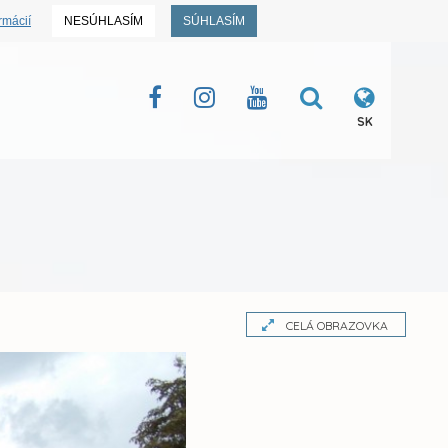
rmácií
NESÚHLASÍM
SÚHLASÍM
SK
CELÁ OBRAZOVKA