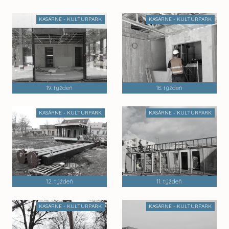
KASÁRNE - KULTURPARK
KASÁRNE - KULTURPARK
19. tyždeň
18. týždeň
KASÁRNE - KULTURPARK
KASÁRNE - KULTURPARK
12. týždeň
11. týždeň
KASÁRNE - KULTURPARK
KASÁRNE - KULTURPARK