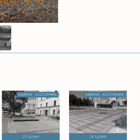
KASÁRNE - KULTURPARK
KASÁRNE - KULTURPARK
25. týždeň
24. týždeň