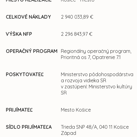
CELKOVÉ NÁKLADY
2 940 033,89 €
VÝŠKA NFP
2 296 843,97 €
OPERAČNÝ PROGRAM
Regionálny operačný program,
Prioritná os 7, Opatrenie 7.1
POSKYTOVATEĽ
Ministerstvo pôdohospodárstva
a rozvoja vidieka SR
v zastúpení: Ministerstvo kultúry
SR
PRIJÍMATEĽ
Mesto Košice
SÍDLO PRIJÍMATEĽA
Trieda SNP 48/A, 040 11 Košice
Západ