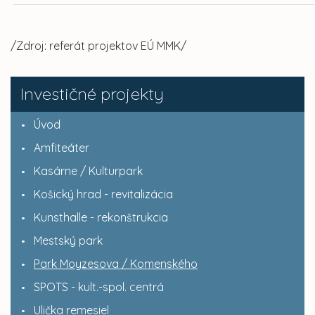
/Zdroj: referát projektov EÚ MMK/
Investičné projekty
Úvod
Amfiteáter
Kasárne / Kulturpark
Košický hrad - revitalizácia
Kunsthalle - rekonštrukcia
Mestský park
Park Moyzesova / Komenského
SPOTS - kult.-spol. centrá
Ulička remesiel