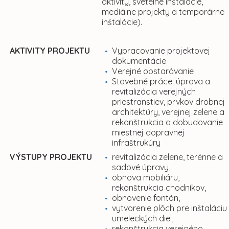
aktivity, svetelné inštalácie,
mediálne projekty a temporárne
inštalácie).
AKTIVITY PROJEKTU
Vypracovanie projektovej
dokumentácie
Verejné obstarávanie
Stavebné práce: úprava a
revitalizácia verejných
priestranstiev, prvkov drobnej
architektúry, verejnej zelene a
rekonštrukcia a dobudovanie
miestnej dopravnej
infraštrukúry
VÝSTUPY PROJEKTU
revitalizácia zelene, terénne a
sadové úpravy,
obnova mobiliáru,
rekonštrukcia chodníkov,
obnovenie fontán,
vytvorenie plôch pre inštaláciu
umeleckých diel,
rekonštrukcia verejného