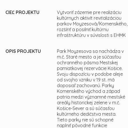
CIEĽ PROJEKTU
Vytvoriť zázemie pre realizáciu
kultúrnych aktivít revitalizáciou
parkov Moyzesová/Komenského,
rozšíriť a posilniť kultúrnu
infraštruktúru v súvislosti s EHMK
OPIS PROJEKTU
Park Moyzesova sa nachádza v
m.č. Staré mesto a je súčasťou
ochranného pásma Mestskej
pamiatkovej rezervácie Košice.
Svoju dispozíciu v podobe aleje
od svojho vzniku v 19 st. má
doposiaľ zachovanú. Parky
Komenského východ a západ
patria medzi významné mestské
areály historickej zelene v m.č.
Košice-Sever a sú súčasťou
kultúrneho dedičstva mesta.
Tieto parky nie sú schopné
naplniť pôvodné funkcie