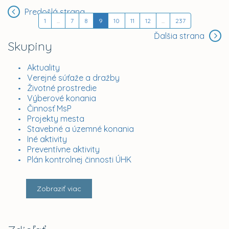
Predošlá strana
1
...
7
8
9
10
11
12
...
237
Ďalšia strana
Skupiny
Aktuality
Verejné súťaže a dražby
Životné prostredie
Výberové konania
Činnosť MsP
Projekty mesta
Stavebné a územné konania
Iné aktivity
Preventívne aktivity
Plán kontrolnej činnosti ÚHK
Zobraziť viac