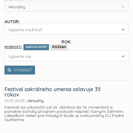
Aktuality
AUTOR:
Vyberte možnosť
ROK:
SAMOSTATNÝ
ROZSAH
MOŽNOSTI:
Vyberte rok
VYHĽADAŤ
Festival sakrálneho umenia oslavuje 35
rokov
10.10.2025
|
Aktuality
Festival sa uskutoční od 26. októbra do 16. novembra a
ponúkne bohatý program podujatí naprieč rôznymi žánrami.
Lákadlom nielen pre mladých bude aj svetoznámy DJ Padre
Guilherme.