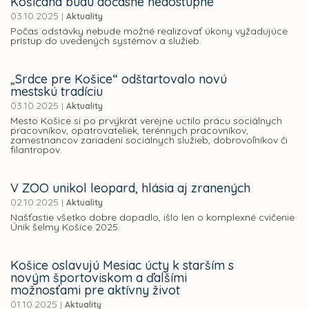
Košičana budú dočasne nedostupné
03.10.2025
|
Aktuality
Počas odstávky nebude možné realizovať úkony vyžadujúce
prístup do uvedených systémov a služieb.
„Srdce pre Košice“ odštartovalo novú
mestskú tradíciu
03.10.2025
|
Aktuality
Mesto Košice si po prvýkrát verejne uctilo prácu sociálnych
pracovníkov, opatrovateliek, terénnych pracovníkov,
zamestnancov zariadení sociálnych služieb, dobrovoľníkov či
filantropov.
V ZOO unikol leopard, hlásia aj zranených
02.10.2025
|
Aktuality
Našťastie všetko dobre dopadlo, išlo len o komplexné cvičenie
Únik šelmy Košice 2025.
Košice oslavujú Mesiac úcty k starším s
novým športoviskom a ďalšími
možnosťami pre aktívny život
01.10.2025
|
Aktuality