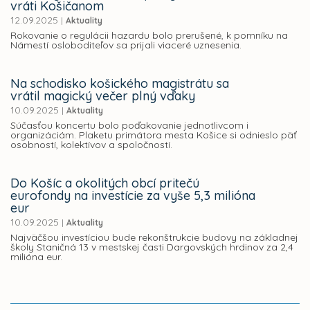
vráti Košičanom
12.09.2025
|
Aktuality
Rokovanie o regulácii hazardu bolo prerušené, k pomníku na
Námestí osloboditeľov sa prijali viaceré uznesenia.
Na schodisko košického magistrátu sa
vrátil magický večer plný vďaky
10.09.2025
|
Aktuality
Súčasťou koncertu bolo poďakovanie jednotlivcom i
organizáciám. Plaketu primátora mesta Košice si odnieslo päť
osobností, kolektívov a spoločností.
Do Košíc a okolitých obcí pritečú
eurofondy na investície za vyše 5,3 milióna
eur
10.09.2025
|
Aktuality
Najväčšou investíciou bude rekonštrukcie budovy na základnej
školy Staničná 13 v mestskej časti Dargovských hrdinov za 2,4
milióna eur.