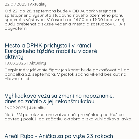
22.09.2025
|
Aktuality
Od 22. do 26. septembra bude v OD Aupark verejnosti
sprístupnená vysunutá študovňa nového územného plánu
spojená s výstavou. V časoch od 16.00 do 19.00 hod. v nej
budú prebiehať diskusie vedenia mesta a zástupcov ÚHA s
obyvateľmi.
Mesto a DPMK prichystali v rámci
Európskeho týždňa mobility viaceré
aktivity
18.09.2025
|
Aktuality
Bezplatné vydávanie čipových kariet bude pokračovať až do
pondelka 22. septembra. V piatok začína víkend bez áut na
Hlavnej ulici.
Vyhliadková veža sa zmení na nepoznanie,
dnes sa začalo s jej rekonštrukciou
16.09.2025
|
Aktuality
Najbližší polrok zostane zatvorená, pre výhľady na Košice
dovtedy poslúži od začiatku októbra blízka vyhliadková lávka.
Areál Ryba - Anička sa po vyše 23 rokoch