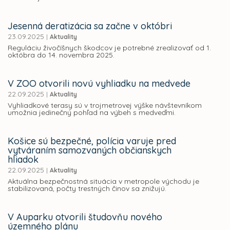
Jesenná deratizácia sa začne v októbri
23.09.2025
|
Aktuality
Reguláciu živočíšnych škodcov je potrebné zrealizovať od 1.
októbra do 14. novembra 2025.
V ZOO otvorili novú vyhliadku na medvede
22.09.2025
|
Aktuality
Vyhliadkové terasy sú v trojmetrovej výške návštevníkom
umožnia jedinečný pohľad na výbeh s medveďmi.
Košice sú bezpečné, polícia varuje pred
vytváraním samozvaných občianskych
hliadok
22.09.2025
|
Aktuality
Aktuálna bezpečnostná situácia v metropole východu je
stabilizovaná, počty trestných činov sa znižujú.
V Auparku otvorili študovňu nového
územného plánu