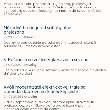
Mesto si v októbri pripomína, aký dôležitý je aktívny a
plnohodnotný život seniorov. Pri tejto príležitosti primátor
symbolicky odovzdal košickým seniorom do užívania ďalšie
športovisko.
Národná trieda je od soboty plne
prejazdná
27.09.2025
|
Aktuality
Dopravné obmedzenia po vyše troch mesiacoch skončili,
pribudlo 500 metrov nového asfaltu.
V Košiciach sa začína vykurovacia sezóna
26.09.2025
|
Aktuality
Tento rok sa vykurovacia sezóna v Košiciach začala o niekoľko
dní skôr ako vlani.
Kvôli modernizácii električkovej trate sa
obmedzí doprava na Slaneckej ceste
24.09.2025
|
Aktuality
Od 25. septembra budú Nad jazerom úplne uzavreté tri
prejazdy cez električkovú trať a pravý jazdný pruh na
Slaneckej ceste v smere do centra.