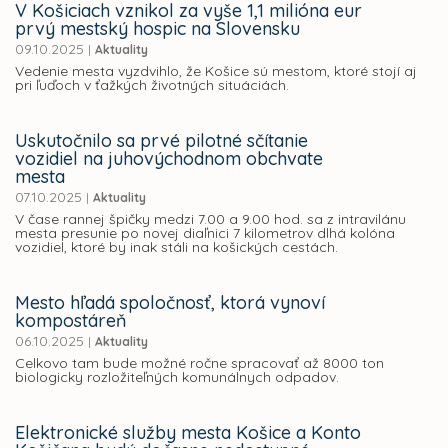
V Košiciach vznikol za vyše 1,1 milióna eur
prvý mestský hospic na Slovensku
09.10.2025
|
Aktuality
Vedenie mesta vyzdvihlo, že Košice sú mestom, ktoré stojí aj
pri ľuďoch v ťažkých životných situáciách.
Uskutočnilo sa prvé pilotné sčítanie
vozidiel na juhovýchodnom obchvate
mesta
07.10.2025
|
Aktuality
V čase rannej špičky medzi 7.00 a 9.00 hod. sa z intravilánu
mesta presunie po novej diaľnici 7 kilometrov dlhá kolóna
vozidiel, ktoré by inak stáli na košických cestách.
Mesto hľadá spoločnosť, ktorá vynoví
kompostáreň
06.10.2025
|
Aktuality
Celkovo tam bude možné ročne spracovať až 8000 ton
biologicky rozložiteľných komunálnych odpadov.
Elektronické služby mesta Košice a Konto