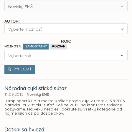
Novinky EMŠ
AUTOR:
Vyberte možnosť
ROK:
SAMOSTATNÝ
ROZSAH
MOŽNOSTI:
Vyberte rok
VYHĽADAŤ
Národná cyklistická súťaž
11.09.2015
|
Novinky EMŠ
Jump sport klub a mesto Košice organizuje v utorok 15.9.2015
Národnú cyklistickú súťaž Košice 2015, na ktorú Vás srdečne
pozývame. Na veku nezáleží, pokryté sú všetky kategórie od
najmenších až po dospelákov.
Dotkni sa hviezd