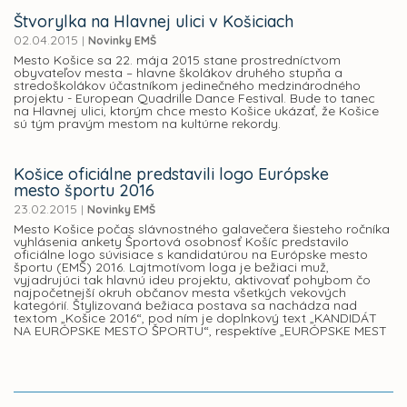
Štvorylka na Hlavnej ulici v Košiciach
02.04.2015
|
Novinky EMŠ
Mesto Košice sa 22. mája 2015 stane prostredníctvom
obyvateľov mesta – hlavne školákov druhého stupňa a
stredoškolákov účastníkom jedinečného medzinárodného
projektu - European Quadrille Dance Festival. Bude to tanec
na Hlavnej ulici, ktorým chce mesto Košice ukázať, že Košice
sú tým pravým mestom na kultúrne rekordy.
Košice oficiálne predstavili logo Európske
mesto športu 2016
23.02.2015
|
Novinky EMŠ
Mesto Košice počas slávnostného galavečera šiesteho ročníka
vyhlásenia ankety Športová osobnosť Košíc predstavilo
oficiálne logo súvisiace s kandidatúrou na Európske mesto
športu (EMŠ) 2016. Lajtmotívom loga je bežiaci muž,
vyjadrujúci tak hlavnú ideu projektu, aktivovať pohybom čo
najpočetnejší okruh občanov mesta všetkých vekových
kategórií. Štylizovaná bežiaca postava sa nachádza nad
textom „Košice 2016“, pod ním je doplnkový text „KANDIDÁT
NA EURÓPSKE MESTO ŠPORTU“, respektíve „EURÓPSKE MEST