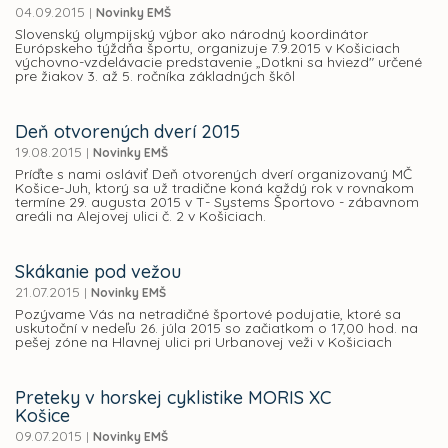
04.09.2015
|
Novinky EMŠ
Slovenský olympijský výbor ako národný koordinátor
Európskeho týždňa športu, organizuje 7.9.2015 v Košiciach
výchovno-vzdelávacie predstavenie „Dotkni sa hviezd" určené
pre žiakov 3. až 5. ročníka základných škôl
Deň otvorených dverí 2015
19.08.2015
|
Novinky EMŠ
Príďte s nami osláviť Deň otvorených dverí organizovaný MČ
Košice-Juh, ktorý sa už tradične koná každý rok v rovnakom
termíne 29. augusta 2015 v T- Systems Športovo - zábavnom
areáli na Alejovej ulici č. 2 v Košiciach.
Skákanie pod vežou
21.07.2015
|
Novinky EMŠ
Pozývame Vás na netradičné športové podujatie, ktoré sa
uskutoční v nedeľu 26. júla 2015 so začiatkom o 17,00 hod. na
pešej zóne na Hlavnej ulici pri Urbanovej veži v Košiciach
Preteky v horskej cyklistike MORIS XC
Košice
09.07.2015
|
Novinky EMŠ