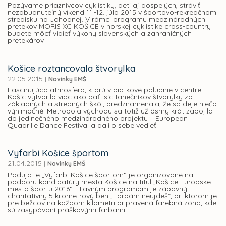
Pozývame priaznivcov cyklistiky, deti aj dospelých, stráviť
nezabudnuteľný víkend 11.-12. júla 2015 v športovo-rekreačnom
stredisku na Jahodnej. V rámci programu medzinárodných
pretekov MORIS XC KOŠICE v horskej cyklistike cross-country
budete môcť vidieť výkony slovenských a zahraničných
pretekárov
Košice roztancovala štvorylka
22.05.2015
|
Novinky EMŠ
Fascinujúca atmosféra, ktorú v piatkové poludnie v centre
Košíc vytvorilo viac ako päťtisíc tanečníkov štvorylky zo
základných a stredných škôl, predznamenala, že sa deje niečo
výnimočné. Metropola východu sa totiž už ôsmy krát zapojila
do jedinečného medzinárodného projektu – European
Quadrille Dance Festival a dali o sebe vedieť.
Vyfarbi Košice športom
21.04.2015
|
Novinky EMŠ
Podujatie „Vyfarbi Košice športom“ je organizované na
podporu kandidatúry mesta Košice na titul „Košice Európske
mesto športu 2016“. Hlavným programom je zábavný
charitatívny 5 kilometrový beh „Farbám neujdeš", pri ktorom je
pre bežcov na každom kilometri pripravená farebná zóna, kde
sú zasypávaní práškovými farbami.