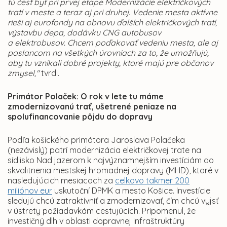
tú česť byť pri prvej etape Modernizácie električkových
tratí v meste a teraz aj pri druhej. Vedenie mesta aktívne
rieši aj eurofondy na obnovu ďalších električkových tratí,
výstavbu depa, dodávku CNG autobusov
a elektrobusov. Chcem poďakovať vedeniu mesta, ale aj
poslancom na všetkých úrovniach za to, že umožňujú,
aby tu vznikali dobré projekty, ktoré majú pre občanov
zmysel,"
tvrdi.
Primátor Polaček: O rok v lete tu máme
zmodernizovanú trať, ušetrené peniaze na
spolufinancovanie pôjdu do dopravy
Podľa košického primátora Jaroslava Polačeka
(nezávislý) patrí modernizácia električkovej trate na
sídlisko Nad jazerom k najvýznamnejším investíciám do
skvalitnenia mestskej hromadnej dopravy (MHD), ktoré v
nasledujúcich mesiacoch za
celkovo takmer 200
miliónov eur
uskutoční DPMK a mesto Košice. Investície
sledujú chcú zatraktívniť a zmodernizovať, čím chcú vyjsť
v ústrety požiadavkám cestujúcich. Pripomenul, že
investičný dlh v oblasti dopravnej infraštruktúry