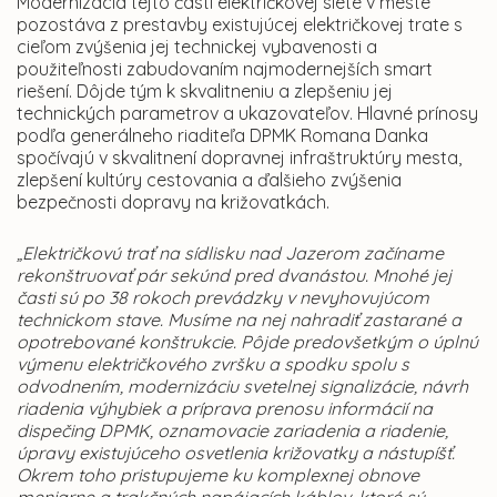
Modernizácia tejto časti električkovej siete v meste
pozostáva z prestavby existujúcej električkovej trate s
cieľom zvýšenia jej technickej vybavenosti a
použiteľnosti zabudovaním najmodernejších smart
riešení. Dôjde tým k skvalitneniu a zlepšeniu jej
technických parametrov a ukazovateľov. Hlavné prínosy
podľa generálneho riaditeľa DPMK Romana Danka
spočívajú v skvalitnení dopravnej infraštruktúry mesta,
zlepšení kultúry cestovania a ďalšieho zvýšenia
bezpečnosti dopravy na križovatkách.
„Električkovú trať na sídlisku nad Jazerom začíname
rekonštruovať pár sekúnd pred dvanástou. Mnohé jej
časti sú po 38 rokoch prevádzky v nevyhovujúcom
technickom stave. Musíme na nej nahradiť zastarané a
opotrebované konštrukcie. Pôjde predovšetkým o úplnú
výmenu električkového zvršku a spodku spolu s
odvodnením, modernizáciu svetelnej signalizácie, návrh
riadenia výhybiek a príprava prenosu informácií na
dispečing DPMK, oznamovacie zariadenia a riadenie,
úpravy existujúceho osvetlenia križovatky a nástupíšť.
Okrem toho pristupujeme ku komplexnej obnove