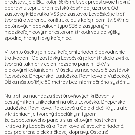
predstavuje dĺžku koľají 6845 m. Úsek predstavuje hlavnú
dopravnú tepnu pre mestskú časť nad jazerom. Od
zastávky križovatka VSS po zastávku Levočská je trať
tvorená otvorenou konštrukciou s koľajnicami tv. S49 na
betónových podvaloch typu SB6 a zasypaným
medzikoľajnicovým priestorom štrkodrvou do výšky
spodnej hrany hlavy koľajnice.
V tomto úseku je medzi koľajami zriadené odvodnenie
trativodom. Od zastávky Levočská je konštrukcia zvršku
tvorená takmer v celom rozsahu panelmi BKV s
blokovými koľajnicami. V úseku sa nachádza 5 zastávok
(Levočská, Dneperská, Ladožská, Rovníková a Važecká).
Dĺžka nástupíšť je 50 metrov bez informačného systému.
Na trati sa nachádza šesť úrovňových križovaní s
cestnými komunikáciami na ulicu Levočská, Dneperská,
Ladožská, Rovníková, Raketová a Galaktická. Kryt trate
v kríženiach je tvorený špeciálnym typom
železobetonového panelu s asfaltovým nástrekom.
Križovatky Ladožská a Rovníková sú svetelne riadené,
bez preferencie električkovej dopravy. Ostatné