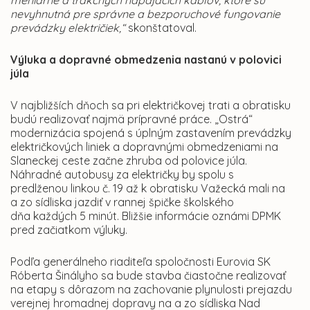
meniarne a trakčných napájacích káblov, ktoré sú
nevyhnutná pre správne a bezporuchové fungovanie
prevádzky električiek,“
skonštatoval.
Výluka a dopravné obmedzenia nastanú v polovici
júla
V najbližších dňoch sa pri električkovej trati a obratisku
budú realizovať najmä prípravné práce. „Ostrá“
modernizácia spojená s úplným zastavením prevádzky
električkových liniek a dopravnými obmedzeniami na
Slaneckej ceste začne zhruba od polovice júla.
Náhradné autobusy za električky by spolu s
predlženou linkou č. 19 až k obratisku Važecká mali na
a zo sídliska jazdiť v rannej špičke školského
dňa každých 5 minút. Bližšie informácie oznámi DPMK
pred začiatkom výluky.
Podľa generálneho riaditeľa spoločnosti Eurovia SK
Róberta Šinályho sa bude stavba čiastočne realizovať
na etapy s dôrazom na zachovanie plynulosti prejazdu
verejnej hromadnej dopravy na a zo sídliska Nad