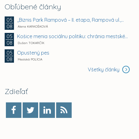
Obľúbené články
,,Biznis Park Rampová – II. etapa, Rampová ul.,...
05
08
Alena KARKOŠKOVÁ
Košice menia sociálnu politiku: chránia mestské byty...
05
08
Dušan TOKARČÍK
Opustený pes
05
08
Mestská POLÍCIA
Všetky články
Zdieľať