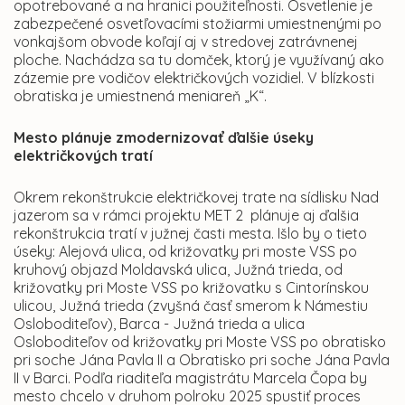
opotrebované a na hranici použiteľnosti. Osvetlenie je
zabezpečené osvetľovacími stožiarmi umiestnenými po
vonkajšom obvode koľají aj v stredovej zatrávnenej
ploche. Nachádza sa tu domček, ktorý je využívaný ako
zázemie pre vodičov električkových vozidiel. V blízkosti
obratiska je umiestnená meniareň „K“.
Mesto plánuje zmodernizovať ďalšie úseky
električkových tratí
Okrem rekonštrukcie električkovej trate na sídlisku Nad
jazerom sa v rámci projektu MET 2 plánuje aj ďalšia
rekonštrukcia tratí v južnej časti mesta. Išlo by o tieto
úseky: Alejová ulica, od križovatky pri moste VSS po
kruhový objazd Moldavská ulica, Južná trieda, od
križovatky pri Moste VSS po križovatku s Cintorínskou
ulicou, Južná trieda (zvyšná časť smerom k Námestiu
Osloboditeľov), Barca - Južná trieda a ulica
Osloboditeľov od križovatky pri Moste VSS po obratisko
pri soche Jána Pavla II a Obratisko pri soche Jána Pavla
II v Barci. Podľa riaditeľa magistrátu Marcela Čopa by
mesto chcelo v druhom polroku 2025 spustiť proces