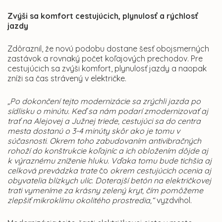
Zvýši sa komfort cestujúcich, plynulosť a rýchlosť
jazdy
Zdôraznil, že novú podobu dostane šesť obojsmerných
zastávok a rovnaký počet koľajových prechodov. Pre
cestujúcich sa zvýši komfort, plynulosť jazdy a naopak
zníži sa čas strávený v električke.
„Po dokončení tejto modernizácie sa zrýchli jazda po
sídlisku o minútu. Keď sa nám podarí zmodernizovať aj
trať na Alejovej a Južnej triede, cestujúci sa do centra
mesta dostanú o 3-4 minúty skôr ako je tomu v
súčasnosti. Okrem toho zabudovaním antivibračných
rohoží do konštrukcie koľajníc a ich obložením dôjde aj
k výraznému zníženie hluku. Vďaka tomu bude tichšia aj
celková prevádzka trate
čo
okrem cestujúcich ocenia aj
obyvatelia blízkych ulíc
.
Doterajší betón na električkovej
trati vymeníme za krásny zelený kryt, čím pomôžeme
zlepšiť mikroklímu okolitého prostredia,“
vyzdvihol.