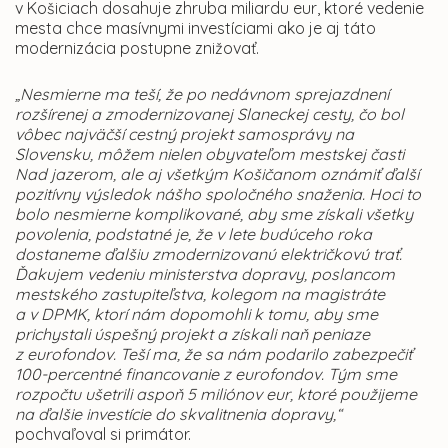
v Košiciach dosahuje zhruba miliardu eur, ktoré vedenie
mesta chce masívnymi investíciami ako je aj táto
modernizácia postupne znižovať.
„Nesmierne ma teší, že po nedávnom sprejazdnení
rozšírenej a zmodernizovanej Slaneckej cesty, čo bol
vôbec najväčší cestný projekt samosprávy na
Slovensku, môžem nielen obyvateľom mestskej časti
Nad jazerom, ale aj všetkým Košičanom oznámiť ďalší
pozitívny výsledok nášho spoločného snaženia. Hoci to
bolo nesmierne komplikované, aby sme získali všetky
povolenia, podstatné je, že v lete budúceho roka
dostaneme ďalšiu zmodernizovanú električkovú trať.
Ďakujem vedeniu ministerstva dopravy, poslancom
mestského zastupiteľstva, kolegom na magistráte
a v DPMK, ktorí nám dopomohli k tomu, aby sme
prichystali úspešný projekt a získali naň peniaze
z eurofondov. Teší ma, že sa nám podarilo zabezpečiť
100-percentné financovanie z eurofondov. Tým sme
rozpočtu ušetrili aspoň 5 miliónov eur, ktoré použijeme
na ďalšie investície do skvalitnenia dopravy,“
pochvaľoval si primátor.