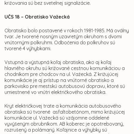
križovania sú bez svetelnej signalizácie.
UČS 18 – Obratisko Važecká
Obratisko bolo postavené v rokoch 1981-1985. Má oválny
tvar. Je tvorené nosným uzavretým okruhom s dvomi
vnútornými polkruhmi. Odbočenia do polkruhov sú
tvorené 4 výhybkami.
Vstupná a výstupná koľaj obratiska, ako aj koľaj
hlavného okruhu sú križované cestnou komunikáciou a
chodníkom pre chodcov na ul. Važecká. Z križujúcej
komunikácie je aj prístup na vnútorné obratisko a
parkovisko pre mestskú autobusovú dopravu, ktoré sú
umiestnené vo vnútri električkového obratiska.
Kryt električkovej trate a komunikácia autobusového
obratiska sú tvorené asfaltobetónom, mimo križujúcej
komunikácie ul. Važecká sú vzájomne oddelené
vyvýšeným obrubníkom. AB koberec je opotrebovaný,
rozrušený a polámaný. Koľajnice a výhybky sú