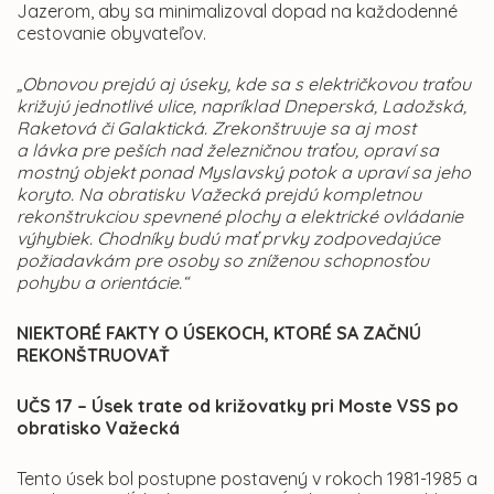
Jazerom, aby sa minimalizoval dopad na každodenné
cestovanie obyvateľov.
„Obnovou prejdú aj úseky, kde sa s električkovou traťou
križujú jednotlivé ulice, napríklad Dneperská, Ladožská,
Raketová či Galaktická. Zrekonštruuje sa aj most
a lávka pre peších nad železničnou traťou, opraví sa
mostný objekt ponad Myslavský potok a upraví sa jeho
koryto. Na obratisku Važecká prejdú kompletnou
rekonštrukciou spevnené plochy a elektrické ovládanie
výhybiek. Chodníky budú mať prvky zodpovedajúce
požiadavkám pre osoby so zníženou schopnosťou
pohybu a orientácie.“
NIEKTORÉ FAKTY O ÚSEKOCH, KTORÉ SA ZAČNÚ
REKONŠTRUOVAŤ
UČS 17 – Úsek trate od križovatky pri Moste VSS po
obratisko Važecká
Tento úsek bol postupne postavený v rokoch 1981-1985 a