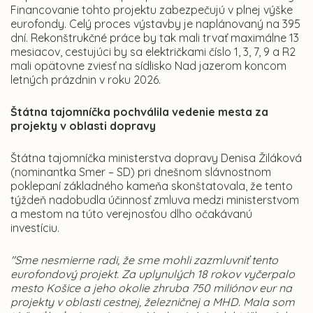
Financovanie tohto projektu zabezpečujú v plnej výške
eurofondy. Celý proces výstavby je naplánovaný na 395
dní. Rekonštrukčné práce by tak mali trvať maximálne 13
mesiacov, cestujúci by sa električkami číslo 1, 3, 7, 9 a R2
mali opätovne zviesť na sídlisko Nad jazerom koncom
letných prázdnin v roku 2026.
Štátna tajomníčka pochválila vedenie mesta za
projekty v oblasti dopravy
Štátna tajomníčka ministerstva dopravy Denisa Žiláková
(nominantka Smer – SD) pri dnešnom slávnostnom
poklepaní základného kameňa skonštatovala, že tento
týždeň nadobudla účinnosť zmluva medzi ministerstvom
a mestom na túto verejnosťou dlho očakávanú
investíciu.
"Sme nesmierne radi, že sme mohli zazmluvniť tento
eurofondový projekt. Za uplynulých 18 rokov vyčerpalo
mesto Košice a jeho okolie zhruba 750 miliónov eur na
projekty v oblasti cestnej, železničnej a MHD. Mala som