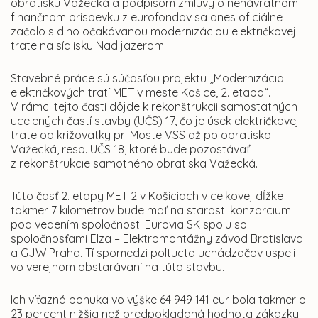
obratisku Važecká a podpisom zmluvy o nenávratnom
finančnom príspevku z eurofondov sa dnes oficiálne
začalo s dlho očakávanou modernizáciou električkovej
trate na sídlisku Nad jazerom.
Stavebné práce sú súčasťou projektu „Modernizácia
električkových tratí MET v meste Košice, 2. etapa“.
V rámci tejto časti dôjde k rekonštrukcii samostatných
ucelených častí stavby (UČS) 17, čo je úsek električkovej
trate od križovatky pri Moste VSS až po obratisko
Važecká, resp. UČS 18, ktoré bude pozostávať
z rekonštrukcie samotného obratiska Važecká.
Túto časť 2. etapy MET 2 v Košiciach v celkovej dĺžke
takmer 7 kilometrov bude mať na starosti konzorcium
pod vedením spoločnosti Eurovia SK spolu so
spoločnosťami Elza – Elektromontážny závod Bratislava
a GJW Praha. Tí spomedzi poltucta uchádzačov uspeli
vo verejnom obstarávaní na túto stavbu.
Ich víťazná ponuka vo výške 64 949 141 eur bola takmer o
23 percent nižšia než predpokladaná hodnota zákazky.