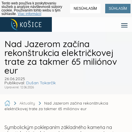
Tento web používa k poskytovaniu
služieb a analýze návštevnosti súbory
NESÚHLASÍM
SÚHLASÍM
cookie. Používaním tohto webu s tým
súhlasíte.
Viac informácií
Nad Jazerom začína
rekonštrukcia električkovej
trate za takmer 65 miliónov
eur
26.06.2025
Publikoval:
Dušan Tokarčík
Upravené: 12.06.2026
Aktuality
Nad Jazerom začína rekonštrukcia
električkovej trate za takmer 65 miliónov eur
Symbolickým poklepaním základného kameňa na