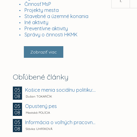
1.
Činnosť MsP
Projekty mesta
Stavebné a územné konania
Iné aktivity
Preventívne aktivity
Správy o činnosti HKMK
Zobraziť viac
Obľúbené články
Košice menia sociálnu politiku: chránia mestské byty...
05
08
Dušan TOKARČÍK
Opustený pes
05
08
Mestská POLÍCIA
Informácia o voľných pracovných miestach -...
05
08
Slávka UHRÍKOVÁ