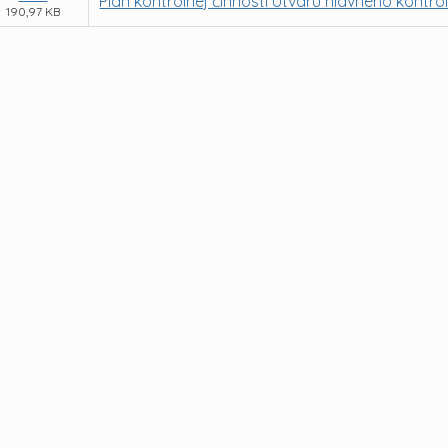
Plán kontrolnej činnosti Útvaru hlavného kontro
190,97 KB