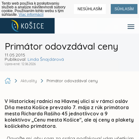
Tento web používa k poskytovaniu
služieb a analýze návštevnosti súbory
NESÚHLASÍM
SÚHLASÍM
cookie. Používaním tohto webu s tým
súhlasíte.
Viac informácií
Primátor odovzdával ceny
11.05.2015
Publikoval:
Linda Šnajdárová
Upravené: 12.06.2026
Aktuality
Primátor odovzdával ceny
V Historickej radnici na Hlavnej ulici si v rámci osláv
Dňa mesta Košice prevzalo 7. mája z rúk primátora
mesta Richarda Rašiho 45 jednotlivcov a 9
kolektívov „Cenu mesta Košice", ale aj ceny a plakety
košického primátora.
„Dovoľte mi, aby som zo srdca poďakoval vám všetkým