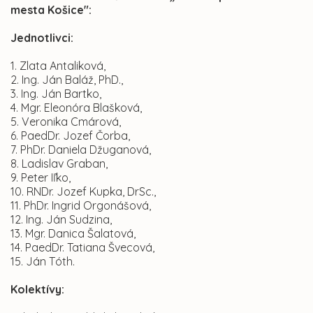
mesta Košice":
Jednotlivci:
1. Zlata Antaliková,
2. Ing. Ján Baláž, PhD.,
3. Ing. Ján Bartko,
4. Mgr. Eleonóra Blašková,
5. Veronika Cmárová,
6. PaedDr. Jozef Čorba,
7. PhDr. Daniela Džuganová,
8. Ladislav Graban,
9. Peter Iľko,
10. RNDr. Jozef Kupka, DrSc.,
11. PhDr. Ingrid Orgonášová,
12. Ing. Ján Sudzina,
13. Mgr. Danica Šalatová,
14. PaedDr. Tatiana Švecová,
15. Ján Tóth.
Kolektívy: