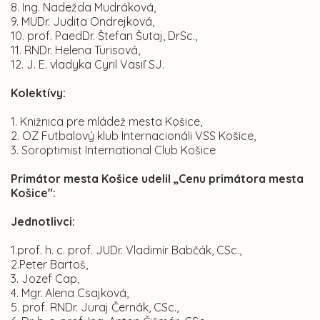
8. Ing. Nadežda Mudráková,
9. MUDr. Judita Ondrejková,
10. prof. PaedDr. Štefan Šutaj, DrSc.,
11. RNDr. Helena Turisová,
12. J. E. vladyka Cyril Vasiľ SJ.
Kolektívy:
1. Knižnica pre mládež mesta Košice,
2. OZ Futbalový klub Internacionáli VSS Košice,
3. Soroptimist International Club Košice
Primátor mesta Košice udelil „Cenu primátora mesta
Košice":
Jednotlivci:
1.prof. h. c. prof. JUDr. Vladimír Babčák, CSc.,
2.Peter Bartoš,
3. Jozef Cap,
4. Mgr. Alena Csajková,
5. prof. RNDr. Juraj Černák, CSc.,