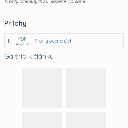
Profily ocenených sú uložené v prílohe
Prílohy
PDF
1.
Profily ocenených
437,2 KB
Galéria k článku