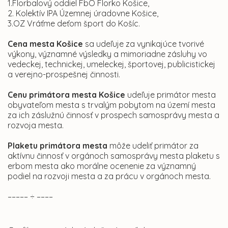
1.Florbalový oddiel FbO Florko Košice,
2. Kolektív IPA Územnej úradovne Košice,
3.OZ Vráťme deťom šport do Košíc.
Cena mesta Košice
sa udeľuje za vynikajúce tvorivé
výkony, významné výsledky a mimoriadne zásluhy vo
vedeckej, technickej, umeleckej, športovej, publicistickej
a verejno-prospešnej činnosti.
Cenu primátora mesta Košice
udeľuje primátor mesta
obyvateľom mesta s trvalým pobytom na území mesta
za ich záslužnú činnosť v prospech samosprávy mesta a
rozvoja mesta.
Plaketu primátora mesta
môže udeliť primátor za
aktívnu činnosť v orgánoch samosprávy mesta plaketu s
erbom mesta ako morálne ocenenie za významný
podiel na rozvoji mesta a za prácu v orgánoch mesta.
––––– ÷ ––––