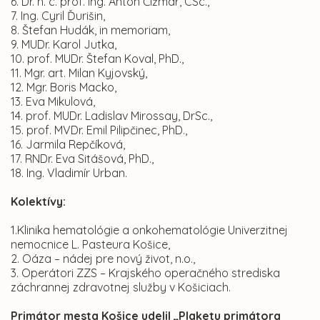
6. Dr. h. c. prof. Ing. Anton Čižmár, CSc.,
7. Ing. Cyril Ďurišin,
8. Štefan Hudák, in memoriam,
9. MUDr. Karol Jutka,
10. prof. MUDr. Štefan Koval, PhD.,
11. Mgr. art. Milan Kyjovský,
12. Mgr. Boris Macko,
13. Eva Mikulová,
14. prof. MUDr. Ladislav Mirossay, DrSc.,
15. prof. MVDr. Emil Pilipčinec, PhD.,
16. Jarmila Repčíková,
17. RNDr. Eva Sitášová, PhD.,
18. Ing. Vladimír Urban.
Kolektívy:
1.Klinika hematológie a onkohematológie Univerzitnej
nemocnice L. Pasteura Košice,
2. Oáza – nádej pre nový život, n.o.,
3. Operátori ZZS – Krajského operačného strediska
záchrannej zdravotnej služby v Košiciach.
Primátor mesta Košice udelil „Plaketu primátora