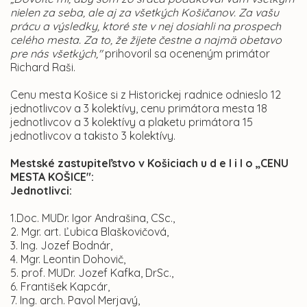
nielen za seba, ale aj za všetkých Košičanov. Za vašu
prácu a výsledky, ktoré ste v nej dosiahli na prospech
celého mesta. Za to, že žijete čestne a najmä obetavo
pre nás všetkých,"
prihovoril sa oceneným primátor
Richard Raši.
Cenu mesta Košice si z Historickej radnice odnieslo 12
jednotlivcov a 3 kolektívy, cenu primátora mesta 18
jednotlivcov a 3 kolektívy a plaketu primátora 15
jednotlivcov a takisto 3 kolektívy.
Mestské zastupiteľstvo v Košiciach u d e l i l o „CENU
MESTA KOŠICE":
Jednotlivci:
1.Doc. MUDr. Igor Andrašina, CSc.,
2. Mgr. art. Ľubica Blaškovičová,
3. Ing. Jozef Bodnár,
4. Mgr. Leontin Dohovič,
5. prof. MUDr. Jozef Kafka, DrSc.,
6. František Kapcár,
7. Ing. arch. Pavol Merjavý,