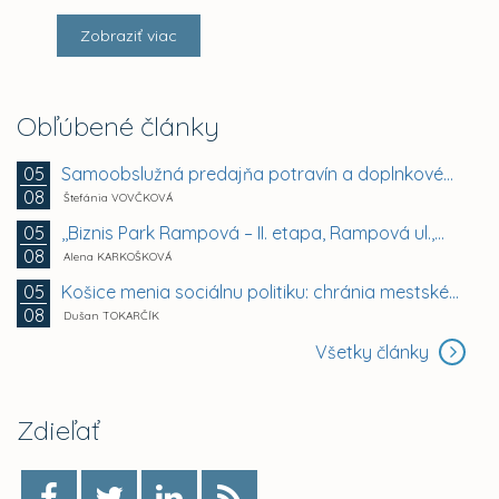
Zobraziť viac
Obľúbené články
Samoobslužná predajňa potravín a doplnkového tovaru
05
08
Štefánia VOVČKOVÁ
,,Biznis Park Rampová – II. etapa, Rampová ul.,...
05
08
Alena KARKOŠKOVÁ
Košice menia sociálnu politiku: chránia mestské byty...
05
08
Dušan TOKARČÍK
Všetky články
Zdieľať