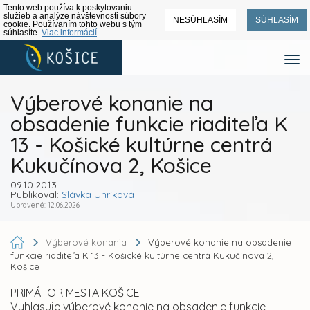
Tento web používa k poskytovaniu
služieb a analýze návštevnosti súbory
NESÚHLASÍM
SÚHLASÍM
cookie. Používaním tohto webu s tým
súhlasíte.
Viac informácií
Výberové konanie na
obsadenie funkcie riaditeľa K
13 - Košické kultúrne centrá
Kukučínova 2, Košice
09.10.2013
Publikoval:
Slávka Uhríková
Upravené: 12.06.2026
Výberové konania
Výberové konanie na obsadenie
funkcie riaditeľa K 13 - Košické kultúrne centrá Kukučínova 2,
Košice
PRIMÁTOR MESTA KOŠICE
Vyhlasuje výberové konanie na obsadenie funkcie