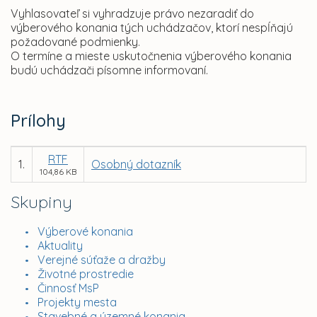
Vyhlasovateľ si vyhradzuje právo nezaradiť do
výberového konania tých uchádzačov, ktorí nespĺňajú
požadované podmienky.
O termíne a mieste uskutočnenia výberového konania
budú uchádzači písomne informovaní.
Prílohy
RTF
1.
Osobný dotazník
104,86 KB
Skupiny
Výberové konania
Aktuality
Verejné súťaže a dražby
Životné prostredie
Činnosť MsP
Projekty mesta
Stavebné a územné konania