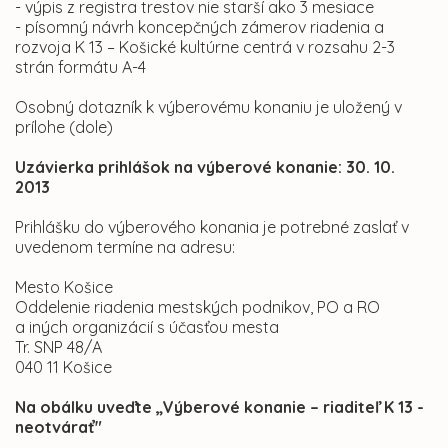
- výpis z registra trestov nie starší ako 3 mesiace
- písomný návrh koncepčných zámerov riadenia a
rozvoja K 13 – Košické kultúrne centrá v rozsahu 2-3
strán formátu A-4
Osobný dotazník k výberovému konaniu je uložený v
prílohe (dole)
Uzávierka prihlášok na výberové konanie: 30. 10.
2013
Prihlášku do výberového konania je potrebné zaslať v
uvedenom termíne na adresu:
Mesto Košice
Oddelenie riadenia mestských podnikov, PO a RO
a iných organizácií s účasťou mesta
Tr. SNP 48/A
040 11 Košice
Na obálku uveďte „Výberové konanie – riaditeľ K 13 -
neotvárať"