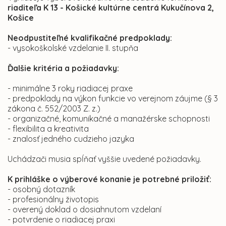
riaditeľa K 13 - Košické kultúrne centrá Kukučínova 2,
Košice
Neodpustiteľné kvalifikačné predpoklady:
- vysokoškolské vzdelanie II. stupňa
Ďalšie kritéria a požiadavky:
- minimálne 3 roky riadiacej praxe
- predpoklady na výkon funkcie vo verejnom záujme (§ 3
zákona č. 552/2003 Z. z.)
- organizačné, komunikačné a manažérske schopnosti
- flexibilita a kreativita
- znalosť jedného cudzieho jazyka
Uchádzači musia spĺňať vyššie uvedené požiadavky.
K prihláške o výberové konanie je potrebné priložiť:
- osobný dotazník
- profesionálny životopis
- overený doklad o dosiahnutom vzdelaní
- potvrdenie o riadiacej praxi