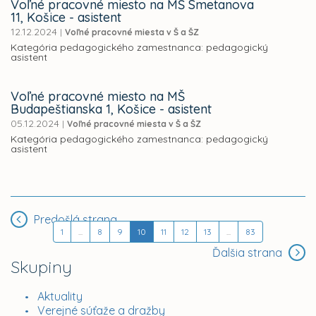
Voľné pracovné miesto na MŠ Smetanova
11, Košice - asistent
12.12.2024
|
Voľné pracovné miesta v Š a ŠZ
Kategória pedagogického zamestnanca: pedagogický
asistent
Voľné pracovné miesto na MŠ
Budapeštianska 1, Košice - asistent
05.12.2024
|
Voľné pracovné miesta v Š a ŠZ
Kategória pedagogického zamestnanca: pedagogický
asistent
Predošlá strana
1
...
8
9
10
11
12
13
...
83
Ďalšia strana
Skupiny
Aktuality
Verejné súťaže a dražby