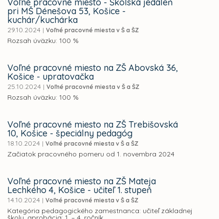
Voľné pracovné miesto - Školská jedáleň
pri MŠ Dénešova 53, Košice -
kuchár/kuchárka
29.10.2024
|
Voľné pracovné miesta v Š a ŠZ
Rozsah úväzku: 100 %
Voľné pracovné miesto na ZŠ Abovská 36,
Košice - upratovačka
25.10.2024
|
Voľné pracovné miesta v Š a ŠZ
Rozsah úväzku: 100 %
Voľné pracovné miesto na ZŠ Trebišovská
10, Košice - špeciálny pedagóg
18.10.2024
|
Voľné pracovné miesta v Š a ŠZ
Začiatok pracovného pomeru od 1. novembra 2024
Voľné pracovné miesto na ZŠ Mateja
Lechkého 4, Košice - učiteľ 1. stupeň
14.10.2024
|
Voľné pracovné miesta v Š a ŠZ
Kategória pedagogického zamestnanca: učiteľ základnej
školy, aprobácia: 1. – 4. ročník