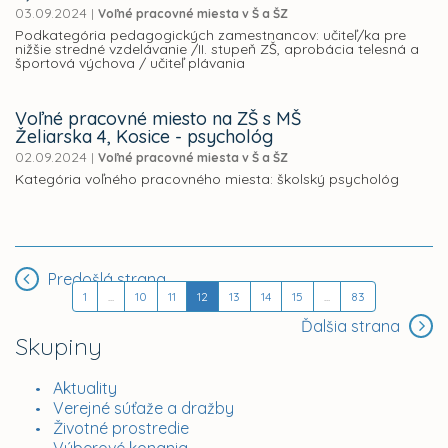
03.09.2024
|
Voľné pracovné miesta v Š a ŠZ
Podkategória pedagogických zamestnancov: učiteľ/ka pre
nižšie stredné vzdelávanie /II. stupeň ZŠ, aprobácia telesná a
športová výchova / učiteľ plávania
Voľné pracovné miesto na ZŠ s MŠ
Želiarska 4, Kosice - psychológ
02.09.2024
|
Voľné pracovné miesta v Š a ŠZ
Kategória voľného pracovného miesta: školský psychológ
Predošlá strana
1
...
10
11
12
13
14
15
...
83
Ďalšia strana
Skupiny
Aktuality
Verejné súťaže a dražby
Životné prostredie