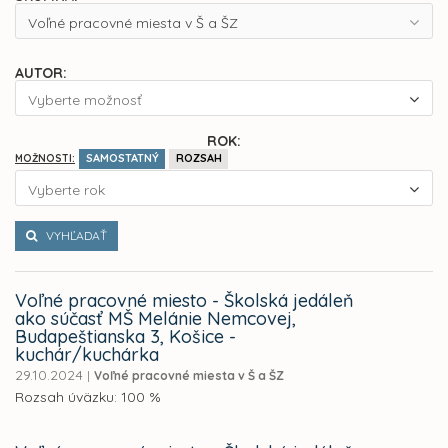
Voľné pracovné miesta v Š a ŠZ
AUTOR:
Vyberte možnosť
ROK:
SAMOSTATNÝ
ROZSAH
MOŽNOSTI:
Vyberte rok
VYHĽADAŤ
Voľné pracovné miesto - Školská jedáleň
ako súčasť MŠ Melánie Nemcovej,
Budapeštianska 3, Košice -
kuchár/kuchárka
29.10.2024
|
Voľné pracovné miesta v Š a ŠZ
Rozsah úväzku: 100 %