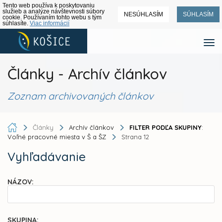
Tento web používa k poskytovaniu
služieb a analýze návštevnosti súbory
NESÚHLASÍM
SÚHLASÍM
cookie. Používaním tohto webu s tým
súhlasíte.
Viac informácií
Články - Archív článkov
Zoznam archivovaných článkov
Články
Archív článkov
FILTER PODĽA SKUPINY
:
Voľné pracovné miesta v Š a ŠZ
Strana 12
Vyhľadávanie
NÁZOV:
SKUPINA: