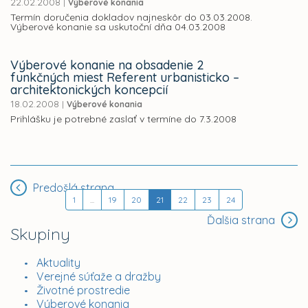
22.02.2008
|
Výberové konania
Termín doručenia dokladov najneskôr do 03.03.2008.
Výberové konanie sa uskutoční dňa 04.03.2008
Výberové konanie na obsadenie 2
funkčných miest Referent urbanisticko –
architektonických koncepcií
18.02.2008
|
Výberové konania
Prihlášku je potrebné zaslať v termíne do 7.3.2008
Predošlá strana
1
...
19
20
21
22
23
24
Ďalšia strana
Skupiny
Aktuality
Verejné súťaže a dražby
Životné prostredie
Výberové konania