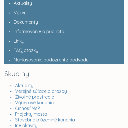
Aktuality
Výzvy
Dokumenty
Informovanie a publicita
Linky
FAQ otázky
Nahlasovanie podozrení z podvodu
Skupiny
Aktuality
Verejné súťaže a dražby
Životné prostredie
Výberové konania
Činnosť MsP
Projekty mesta
Stavebné a územné konania
Iné aktivity