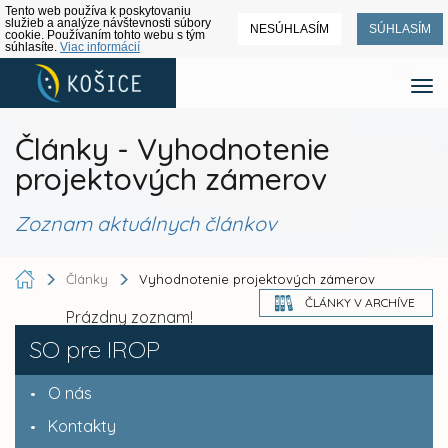
Tento web používa k poskytovaniu
služieb a analýze návštevnosti súbory
NESÚHLASÍM
SÚHLASÍM
cookie. Používaním tohto webu s tým
súhlasíte.
Viac informácií
Články - Vyhodnotenie
projektových zámerov
Zoznam aktuálnych článkov
Články
Vyhodnotenie projektových zámerov
ČLÁNKY V ARCHÍVE
Prázdny zoznam!
SO pre IROP
O nás
Kontakty