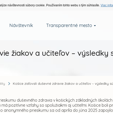
alýze návštevnosti súbory cookie. Používaním tohto webu s tým súhlasíte.
Viac info
Návštevník
Transparentné mesto
vie žiakov a učiteľov – výsledky 
lity
Košice zisťovali duševné zdravie žiakov a učiteľov – výsledky sú
ieskumu duševného zdravia v košických základných školách (ZŠ)
má pozitívne vzťahy so spolužiakmi aj učiteľmi. Košice boli
Do anonymného prieskumu sa od apríla do júna 2025 zapojilo 