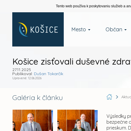
Tento web používa k poskytovaniu služieb a an
Mesto
Občan
Košice zisťovali duševné zdra
27.11.2025
Publikoval:
Dušan Tokarčík
Upravené: 12.06.2026
Galéria k článku
Aktua
Výsledky pr
bezpečne a 
prieskum. 