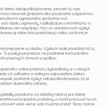
kosti alebo sebapoškodzovanie, zároveň sú viac
émovo navonok (prejavmi ako používanie vulgarizmov,
 iniciátormi agresívneho správania voči
či násiliu, agresivity, radikalizácie a extrémizmu a
 šikanou ani nespájajú. Hoci vo všeobecnosti výskyt
nia aj nízke čísla predstavujú riziko, na ktoré je
ilné prepojenie so školou. Výskum však poukázal na to,
ov. To poskytuje priestor na posilnenie komunitného
oľnočasových činností a spolkov.
pečného online priestoru, kyberšikany a v citlivých
edzi ich odhadmi a reálnymi odpoveďami žiakov.
 naopak, podcenili výskyt sebapoškodzovania, čo je
oblasti duševného zdravia.
sledky prieskumu za dôležitý nástroj pre ďalšie
identifikovať prípadné problémy a mohli pracovať na ich
, zároveň však vieme, kde musíme pridať. Teraz máme