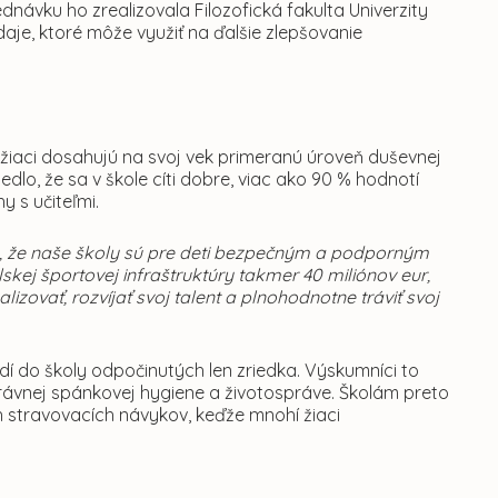
dnávku ho zrealizovala Filozofická fakulta Univerzity
daje, ktoré môže využiť na ďalšie zlepšovanie
 žiaci dosahujú na svoj vek primeranú úroveň duševnej
lo, že sa v škole cíti dobre, viac ako 90 % hodnotí
y s učiteľmi.
je, že naše školy sú pre deti bezpečným a podporným
kej športovej infraštruktúry takmer 40 miliónov eur,
ealizovať, rozvíjať svoj talent a plnohodnotne tráviť svoj
dí do školy odpočinutých len zriedka. Výskumníci to
ávnej spánkovej hygiene a životospráve. Školám preto
h stravovacích návykov, keďže mnohí žiaci