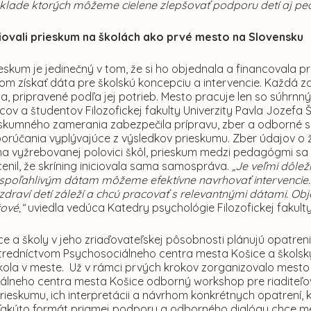
áklade ktorých môžeme cielene zlepšovať podporu detí aj p
ciovali prieskum na školách ako prvé mesto na Slovensku
ieskum je jedinečný v tom, že si ho objednala a financovala
eľom získať dáta pre školskú koncepciu a intervencie. Každá 
a, pripravené podľa jej potrieb. Mesto pracuje len so súhrn
v a študentov Filozofickej fakulty Univerzity Pavla Jozefa Š
kumného zamerania zabezpečila prípravu, zber a odborné sp
porúčania vyplývajúce z výsledkov prieskumu. Zber údajov o
na vyžrebovanej polovici škôl, prieskum medzi pedagógmi sa
enil, že skríning iniciovala sama samospráva.
„Je veľmi dôlež
spoľahlivým dátam môžeme efektívne navrhovať intervencie.
raví detí záleží a chcú pracovať s relevantnými dátami. Obj
čové,“
uviedla vedúca Katedry psychológie Filozofickej fakult
ce a školy v jeho zriaďovateľskej pôsobnosti plánujú opatr
tredníctvom Psychosociálneho centra mesta Košice a školský
kola v meste. Už v rámci prvých krokov zorganizovalo mesto 
lneho centra mesta Košice odborný workshop pre riaditeľov z
rieskumu, ich interpretácii a návrhom konkrétnych opatrení,
 Takýto formát priamej podpory a odborného dialógu chce me