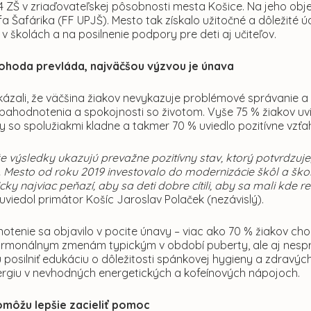
34 ZŠ v zriaďovateľskej pôsobnosti mesta Košice. Na jeho obje
a Šafárika (FF UPJŠ). Mesto tak získalo užitočné a dôležité ú
 školách a na posilnenie podpory pre deti aj učiteľov.
ohoda prevláda, najväčšou výzvou je únava
kázali, že väčšina žiakov nevykazuje problémové správanie a
ahodnotenia a spokojnosti so životom. Vyše 75 % žiakov uvied
y so spolužiakmi kladne a takmer 70 % uviedlo pozitívne vzťah
že výsledky ukazujú prevažne pozitívny stav, ktorý potvrdzu
 Mesto od roku 2019 investovalo do modernizácie škôl a škols
icky najviac peňazí, aby sa deti dobre cítili, aby sa mali kde r
uviedol primátor Košíc Jaroslav Polaček (nezávislý).
otenie sa objavilo v pocite únavy – viac ako 70 % žiakov cho
hormonálnym zmenám typickým v období puberty, ale aj nespr
posilniť edukáciu o dôležitosti spánkovej hygieny a zdravýc
ergiu v nevhodných energetických a kofeínových nápojoch.
omôžu lepšie zacieliť pomoc