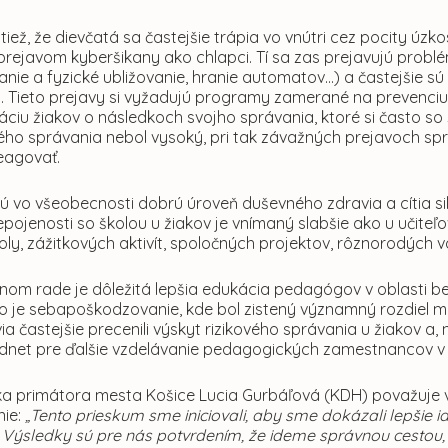
tiež, že dievčatá sa častejšie trápia vo vnútri cez pocity úz
prejavom kyberšikany ako chlapci. Tí sa zas prejavujú probl
ie a fyzické ubližovanie, hranie automatov...) a častejšie sú
 Tieto prejavy si vyžadujú programy zamerané na prevenciu vo
áciu žiakov o následkoch svojho správania, ktoré si často so
o správania nebol vysoký, pri tak závažných prejavoch správa
eagovať.
jú vo všeobecnosti dobrú úroveň duševného zdravia a cítia s
epojenosti so školou u žiakov je vnímaný slabšie ako u učiteľ
ly, zážitkových aktivít, spoločných projektov, rôznorodých v
om rade je dôležitá lepšia edukácia pedagógov v oblasti bez
o je sebapoškodzovanie, kde bol zistený významný rozdiel m
 častejšie precenili výskyt rizikového správania u žiakov a,
odnet pre ďalšie vzdelávanie pedagogických zamestnancov v 
a primátora mesta Košice Lucia Gurbáľová (KDH) považuje vý
nie:
„Tento prieskum sme iniciovali, aby sme dokázali lepšie 
. Výsledky sú pre nás potvrdením, že ideme správnou cestou