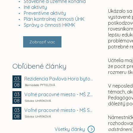
Stavebné a územné konania
Iné aktivity
Ukázalo sa 
Preventívne aktivity
vystavené 
Plán kontrolnej činnosti ÚHK
poškodzovan
Správy o činnosti HKMK
rovesníkom.
lepšiu eduk
problémovéh
Zobraziť viac
potrebné r
Učitelia ma
Obľúbené články
že pocit pr
rozmeru ško
Rezidencia Pavlova Hora bytový dom A + B +...
03
08
V neposledn
Bernadeta PYTELOVÁ
témach, ak
Voľné pracovné miesto - MŠ Zuzkin park 2, Košice -...
03
Pedagógovia
08
Slávka UHRÍKOVÁ
dôležitý p
Voľné pracovné miesto - MŠ Smetanova 11, Košice -...
03
08
Námestníčk
Slávka UHRÍKOVÁ
rozhodova
Všetky články
odstránení