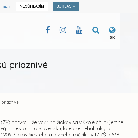
rmácií
NESÚHLASÍM
SÚHLASÍM
SK
sú priaznivé
 priaznivé
 potvrdili, že väčšina žiakov sa v škole cíti príjemne,
 prvým mestom na Slovensku, kde prebiehal takýto
1209 žiakov šiesteho a ôsmeho ročníka v 17 ZŠ a 638