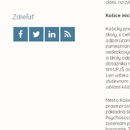
dáta, na z
Zdieľať
Košice ini
Košický pr
školy, s ci
odporúčani
zamestnanco
vedeckovýs
a školy od
dotazníka 
tím UPJŠ oc
Len vďaka 
duševnom zd
oblasti kľú
Mesto Koši
praxe pros
základná š
Psychosociá
zisteniam p
horizonte.