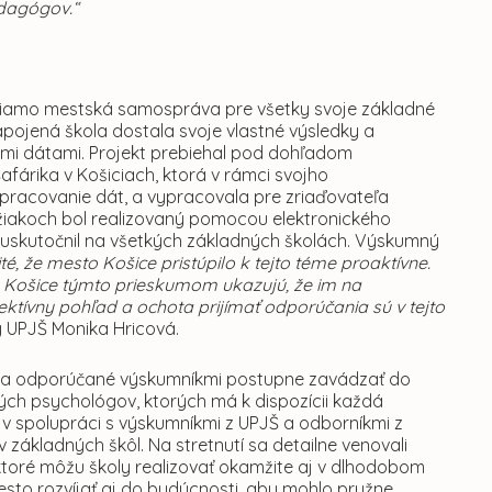
edagógov.“
 priamo mestská samospráva pre všetky svoje základné
zapojená škola dostala svoje vlastné výsledky a
nými dátami. Projekt prebiehal pod dohľadom
afárika v Košiciach, ktorá v rámci svojho
racovanie dát, a vypracovala pre zriaďovateľa
 žiakoch bol realizovaný pomocou elektronického
 uskutočnil na všetkých základných školách. Výskumný
ité, že mesto Košice pristúpilo k tejto téme proaktívne.
 Košice týmto prieskumom ukazujú, že im na
ektívny pohľad a ochota prijímať odporúčania sú v tejto
y UPJŠ Monika Hricová.
enia odporúčané výskumníkmi postupne zavádzať do
ch psychológov, ktorých má k dispozícii každá
v spolupráci s výskumníkmi z UPJŠ a odborníkmi z
ákladných škôl. Na stretnutí sa detailne venovali
 ktoré môžu školy realizovať okamžite aj v dlhodobom
sto rozvíjať aj do budúcnosti, aby mohlo pružne