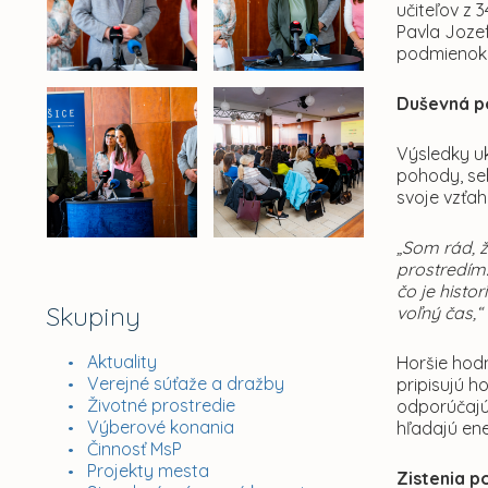
učiteľov z 
Pavla Jozef
podmienok v
Duševná p
Výsledky u
pohody, seb
svoje vzťah
„Som rád, 
prostredím.
čo je histor
Skupiny
voľný čas,“
Aktuality
Horšie hodn
Verejné súťaže a dražby
pripisujú 
Životné prostredie
odporúčajú 
Výberové konania
hľadajú en
Činnosť MsP
Projekty mesta
Zistenia p