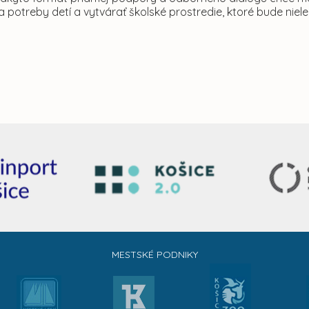
 potreby detí a vytvárať školské prostredie, ktoré bude niel
MESTSKÉ PODNIKY