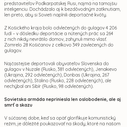
predstaviteľov Podkarpatskej Rusi, najmä na tamojšiu
inteligenciu. Dochádzalo aj k bezdôvodným zatknutiam,
len preto, aby si Sovieti naplnili deportačné kvóty.
Z Košického kraja bolo odvlečených do gulagov 4 206
ľudí – v dôsledku deportácie a nútených prác sa 264
z nich nikdy nevrátilo domov, zahynuli mimo vlasť.
Zomrelo 28 Košičanov z celkovo 349 zavlečených do
gulagov.
Najčastejšie deportovali obyvateľov Slovenska do
gulagov v Nuzale (Rusko, 381 odvlečených), Jenakievo
(Ukrajina, 292 odvlečených), Donbas (Ukrajina, 267
odvlečených), Stalino (Rusko, 228 odvlečených), ale
nechýbal ani Sibír (Rusko, 98 odvlečených).
Sovietska armáda nepriniesla len oslobodenie, ale aj
smrť a skazu
V súčasnej dobe, keď sa opäť glorifikuje komunistický
režim, je dôležité poukazovať na škody, ktoré na našom