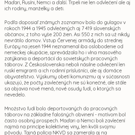
Maďari, Rusíni, Nemci a ďalší. Trpeli nie len odvlečení ale aj
ich rodiny, manželky a deti.
Podľa doposiaľ známych zoznamov bolo do gulagov v
rokoch 1944 a 1945 odvlečených aj 7 419 slovenských
občanov, z toho vyše 200 žien. Asi 550 z nich sa už nikdy
nevrátilo domov. Vstup Červenej armády do strednej
Európy na jeseň 1944 neznamenal iba oslobodenie od
nemeckej okupácie, sprevádzala ho i vlna masového
zatýkania a deportácií do sovietskych pracovných
táborov. Z Československa neboli násilne odvlečení len
ruskí emigranti a ich rodinní príslušníci, ale aj domáce
obyvateľstvo. Výskumy obetí komunizmu aj v súčasnosti
ukazujú, že počty zavlečených nie sú konečné, ale stále
sa objavia nové mená, nové osudy ľudí, o ktorých sa
nevedelo.
Množstvo ľudí bolo deportovaných do pracovných
táborov na základne falošných obvinení - motívom bol
často osobný prospech. Maďari a Nemci boli zavlečení
najmä na princípe kolektívnej viny, len kvôli svojmu
pôvodu. Tajná polícia NKVD sa zamerala aj na