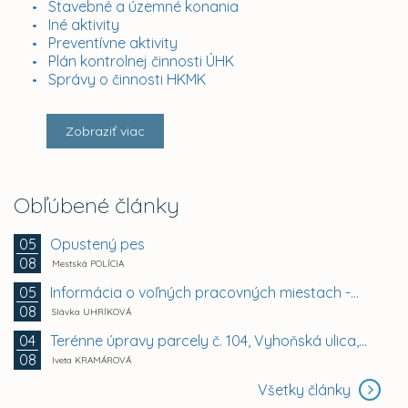
Stavebné a územné konania
Iné aktivity
Preventívne aktivity
Plán kontrolnej činnosti ÚHK
Správy o činnosti HKMK
Zobraziť viac
Obľúbené články
Opustený pes
05
08
Mestská POLÍCIA
Informácia o voľných pracovných miestach -...
05
08
Slávka UHRÍKOVÁ
Terénne úpravy parcely č. 104, Vyhoňská ulica,...
04
08
Iveta KRAMÁROVÁ
Všetky články