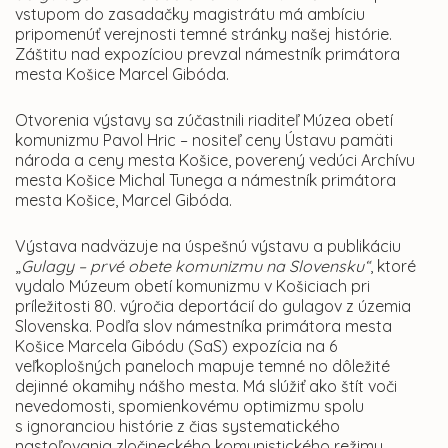
vstupom do zasadačky magistrátu má ambíciu
pripomenúť verejnosti temné stránky našej histórie.
Záštitu nad expozíciou prevzal námestník primátora
mesta Košice Marcel Gibóda.
Otvorenia výstavy sa zúčastnili riaditeľ Múzea obetí
komunizmu Pavol Hric – nositeľ ceny Ústavu pamäti
národa a ceny mesta Košice, poverený vedúci Archívu
mesta Košice Michal Tunega a námestník primátora
mesta Košice
,
Marcel Gibóda.
Výstava nadväzuje na úspešnú výstavu a publikáciu
„
Gulagy – prvé obete komunizmu na Slovensku“
, ktoré
vydalo Múzeum obetí komunizmu v Košiciach pri
príležitosti 80. výročia deportácií do gulagov z územia
Slovenska. Podľa slov námestníka primátora mesta
Košice Marcela Gibódu (SaS) expozícia na 6
veľkoplošných paneloch mapuje temné no dôležité
dejinné okamihy nášho mesta. Má slúžiť ako štít voči
nevedomosti, spomienkovému optimizmu spolu
s ignoranciou histórie z čias systematického
nastoľovania zločineckého komunistického režimu.