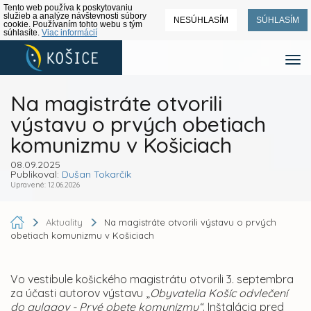
Tento web používa k poskytovaniu
služieb a analýze návštevnosti súbory
NESÚHLASÍM
SÚHLASÍM
cookie. Používaním tohto webu s tým
súhlasíte.
Viac informácií
Na magistráte otvorili
výstavu o prvých obetiach
komunizmu v Košiciach
08.09.2025
Publikoval:
Dušan Tokarčík
Upravené: 12.06.2026
Aktuality
Na magistráte otvorili výstavu o prvých
obetiach komunizmu v Košiciach
Vo vestibule košického magistrátu otvorili 3. septembra
za účasti autorov výstavu „
Obyvatelia Košíc odvlečení
do gulagov - Prvé obete komunizmu“
. Inštalácia pred