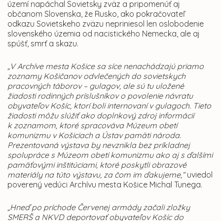
území napáchal Sovietsky zväz a pripomenúť aj
občanom Slovenska, že Rusko, ako pokračovateľ
odkazu Sovietskeho zväzu nepriniesol len oslobodenie
slovenského územia od nacistického Nemecka, ale aj
spúšť, smrť a skazu.
„V Archíve mesta Košice sa síce nenachádzajú priamo
zoznamy Košičanov odvlečených do sovietskych
pracovných táborov – gulagov, ale sú tu uložené
žiadosti rodinných príslušníkov o povolenie návratu
obyvateľov Košíc, ktorí boli internovaní v gulagoch. Tieto
žiadosti môžu slúžiť ako doplnkový zdroj informácií
k zoznamom, ktoré spracováva Múzeum obetí
komunizmu v Košiciach a Ústav pamäti národa.
Prezentovaná výstava by nevznikla bez príkladnej
spolupráce s Múzeom obetí komunizmu ako aj s ďalšími
pamäťovými inštitúciami, ktoré poskytli obrazové
materiály na túto výstavu, za čom im ďakujeme,“
uviedol
poverený vedúci Archívu mesta Košice Michal Tunega.
„Hneď po príchode Červenej armády začali zložky
SMERŠ a NKVD deportovať obyvateľov Košíc do