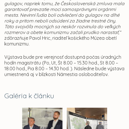
gulagov, napriek tomu, že Československá zmluva mala
garantovať prevzatie moci samosprávnymi orgánmi
mesta. Nevinní ľudia boli odvlečení do gulagov na dlhé
roky a pritom neboli odsúdení za žiadne trestné činy.
Táto svojvôľa mocných sa neskôr rozvinula do veľkých
rozmerov a obete komunizmu začali prudko narastať,“
zdôrazňuje Pavol Hric, riaditeľ košického Múzea obetí
komunizmu.
Výstava bude pre verejnosť dostupná počas úradných
hodín magistrátu (Po, Ut, Št 8.00 – 15.30 hod., St 8.00 –
18.00 hod., Pia 8.00 – 14.30 hod. ). Následne bude výstava
umiestnená aj v blízkosti Námestia osloboditeľov.
Galéria k článku