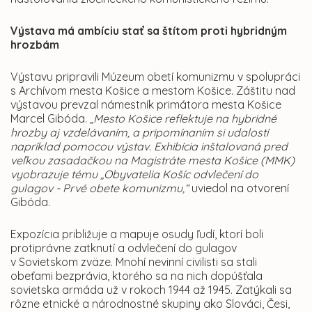
Výstava má ambíciu stať sa štítom proti hybridným
hrozbám
Výstavu pripravili Múzeum obetí komunizmu v spolupráci
s Archívom mesta Košice a mestom Košice. Záštitu nad
výstavou prevzal námestník primátora mesta Košice
Marcel Gibóda.
„Mesto Košice reflektuje na hybridné
hrozby aj vzdelávaním, a pripomínaním si udalostí
napríklad pomocou výstav. Exhibícia inštalovaná pred
veľkou zasadačkou na Magistráte mesta Košice (MMK)
vyobrazuje tému „Obyvatelia Košíc odvlečení do
gulagov - Prvé obete komunizmu,“
uviedol na otvorení
Gibóda.
Expozícia približuje a mapuje osudy ľudí, ktorí boli
protiprávne zatknutí a odvlečení do gulagov
v Sovietskom zväze. Mnohí nevinní civilisti sa stali
obeťami bezprávia, ktorého sa na nich dopúšťala
sovietska armáda už v rokoch 1944 až 1945. Zatýkali sa
rôzne etnické a národnostné skupiny ako Slováci, Česi,