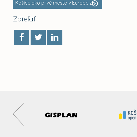
Košice ako prvé mesto v Európe získalo vlastný erb
Zdieľať