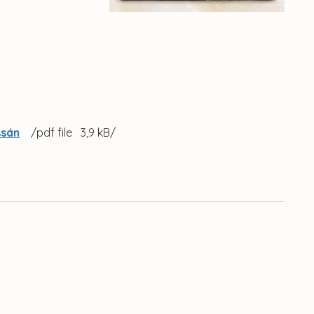
ssán
/pdf file 3,9 kB/