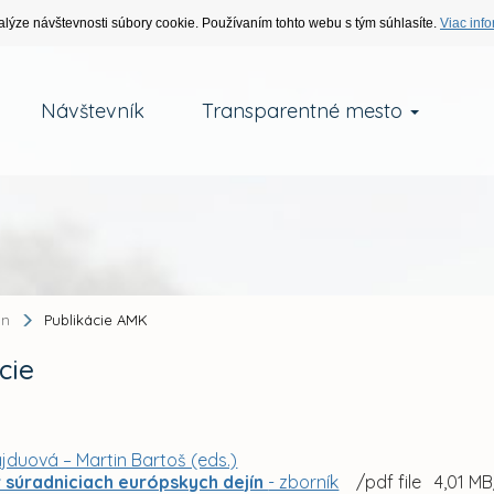
alýze návštevnosti súbory cookie. Používaním tohto webu s tým súhlasíte.
Viac info
Návštevník
Transparentné mesto
an
Publikácie AMK
cie
jduová – Martin Bartoš (eds.)
v súradniciach európskych dejín
- zborník
/pdf file 4,01 MB