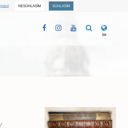
rmácií
NESÚHLASÍM
SÚHLASÍM
SK
/