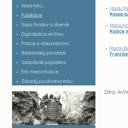
Naše NAJ...
Hajdu Má
Kassa a
Publikácie
Súpis fondov a zbierok
Mária Ha
Košice 
Digitalizácia archívu
Prístup k dokumentom
Martin B
Bádateľský poriadok
Františe
Sadzobník poplatkov
Erb mesta Košice
Zásady používania erbu
Zdroj: Arch