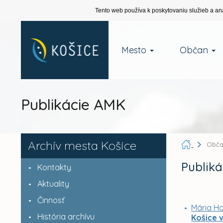
Tento web používa k poskytovaniu služieb a an
Mesto
Občan
Publikácie AMK
Archív mesta Košice
Obč
Publiká
Kontakty
Aktuality
Činnosť
Mária Ha
História archívu
Košice 