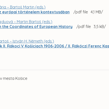
ria – Bartoš Martin (eds.)
z európai történelem kontextusában
/pdf file 4,1 MB/
jduová – Martin Bartoš (eds.)
in the Coordinates of European History
/pdf file 3,5 kB/
artoš – István H. Németh (eds.)
k II. Rákoci V Košiciach 1906-2006 /
II. Rákóczi Ferenc Ka
ív mesta Košice