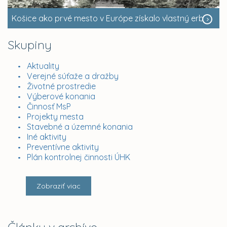
Košice ako prvé mesto v Európe získalo vlastný erb
Skupiny
Aktuality
Verejné súťaže a dražby
Životné prostredie
Výberové konania
Činnosť MsP
Projekty mesta
Stavebné a územné konania
Iné aktivity
Preventívne aktivity
Plán kontrolnej činnosti ÚHK
Zobraziť viac