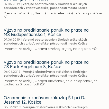
07.06.2019
|
Verejné obstarávanie v školách a školských
zariadeniach v zriaďovateľskej pôsobnosti mesta Košice
Predmet zákazky: „Rekonštrukcia elektroinštalácie v pavilóne
A“
Výzva na predkladanie ponúk na práce na
MŠ Budapeštianska 1, Košice
07.06.2019
|
Verejné obstarávanie v školách a školských
zariadeniach v zriaďovateľskej pôsobnosti mesta Košice
Predmet zákazky: „Oprava strešnej krytiny na objekte MŠ“
Výzva na predkladanie ponúk na práce na
ZŠ Park Angelinum 8, Košice
06.06.2019
|
Verejné obstarávanie v školách a školských
zariadeniach v zriaďovateľskej pôsobnosti mesta Košice
Predmet zákazky: „Oprava dievčenských a chlapčenských
toaliet na 3. poschodí ZŠ“
Oznámenie o zadávaní zákazky ŠJ pri DJ
Jesenná 12, Košice
05.06.2019
|
Verejné obstarávanie v školách a školských