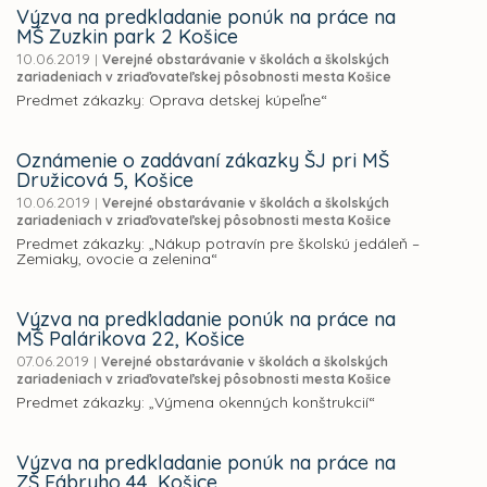
Výzva na predkladanie ponúk na práce na
MŠ Zuzkin park 2 Košice
10.06.2019
|
Verejné obstarávanie v školách a školských
zariadeniach v zriaďovateľskej pôsobnosti mesta Košice
Predmet zákazky: Oprava detskej kúpeľne“
Oznámenie o zadávaní zákazky ŠJ pri MŠ
Družicová 5, Košice
10.06.2019
|
Verejné obstarávanie v školách a školských
zariadeniach v zriaďovateľskej pôsobnosti mesta Košice
Predmet zákazky: „Nákup potravín pre školskú jedáleň –
Zemiaky, ovocie a zelenina“
Výzva na predkladanie ponúk na práce na
MŠ Palárikova 22, Košice
07.06.2019
|
Verejné obstarávanie v školách a školských
zariadeniach v zriaďovateľskej pôsobnosti mesta Košice
Predmet zákazky: „Výmena okenných konštrukcií“
Výzva na predkladanie ponúk na práce na
ZŠ Fábryho 44, Košice