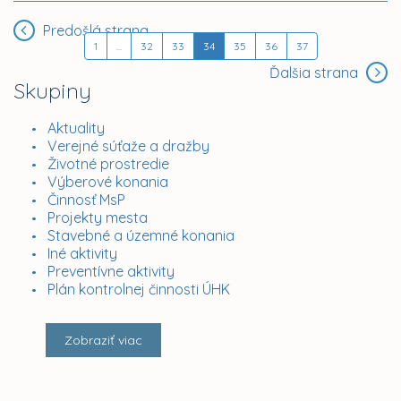
Predošlá strana
1
...
32
33
34
35
36
37
Ďalšia strana
Skupiny
Aktuality
Verejné súťaže a dražby
Životné prostredie
Výberové konania
Činnosť MsP
Projekty mesta
Stavebné a územné konania
Iné aktivity
Preventívne aktivity
Plán kontrolnej činnosti ÚHK
Zobraziť viac