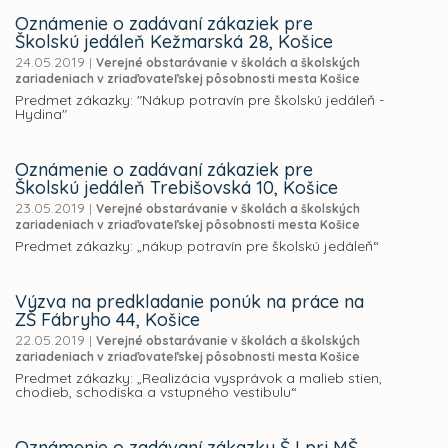
Oznámenie o zadávaní zákaziek pre
Školskú jedáleň Kežmarská 28, Košice
24.05.2019
|
Verejné obstarávanie v školách a školských
zariadeniach v zriaďovateľskej pôsobnosti mesta Košice
Predmet zákazky: "Nákup potravín pre školskú jedáleň -
Hydina"
Oznámenie o zadávaní zákaziek pre
Školskú jedáleň Trebišovská 10, Košice
23.05.2019
|
Verejné obstarávanie v školách a školských
zariadeniach v zriaďovateľskej pôsobnosti mesta Košice
Predmet zákazky: „nákup potravín pre školskú jedáleň“
Výzva na predkladanie ponúk na práce na
ZŠ Fábryho 44, Košice
22.05.2019
|
Verejné obstarávanie v školách a školských
zariadeniach v zriaďovateľskej pôsobnosti mesta Košice
Predmet zákazky: „Realizácia vysprávok a malieb stien,
chodieb, schodiska a vstupného vestibulu“
Oznámenie o zadávaní zákazky ŠJ pri MŠ