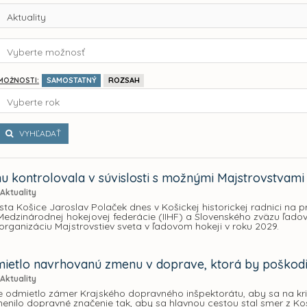
Aktuality
Vyberte možnosť
SAMOSTATNÝ
ROZSAH
MOŽNOSTI:
Vyberte rok
VYHĽADAŤ
u kontrolovala v súvislosti s možnými Majstrovstvami s
Aktuality
ta Košice Jaroslav Polaček dnes v Košickej historickej radnici n
edzinárodnej hokejovej federácie (IIHF) a Slovenského zväzu ľado
organizáciu Majstrovstiev sveta v ľadovom hokeji v roku 2029.
ietlo navrhovanú zmenu v doprave, ktorá by poškod
Aktuality
e odmietlo zámer Krajského dopravného inšpektorátu, aby sa na kr
enilo dopravné značenie tak, aby sa hlavnou cestou stal smer z Ko