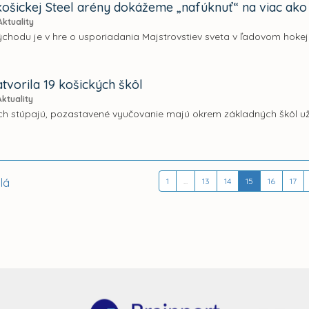
košickej Steel arény dokážeme „nafúknuť“ na viac ako 1
Aktuality
chodu je v hre o usporiadania Majstrovstiev sveta v ľadovom hokej
tvorila 19 košických škôl
Aktuality
ch stúpajú, pozastavené vyučovanie majú okrem základných škôl už
lá
1
...
13
14
15
16
17