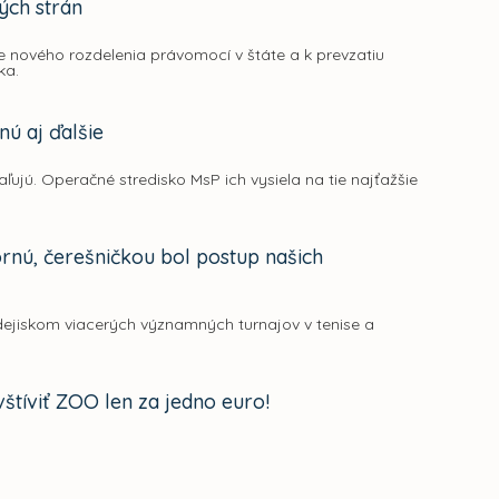
ých strán
e nového rozdelenia právomocí v štáte a k prevzatiu
ka.
nú aj ďalšie
vaľujú. Operačné stredisko MsP ich vysiela na tie najťažšie
nú, čerešničkou bol postup našich
dejiskom viacerých významných turnajov v tenise a
vštíviť ZOO len za jedno euro!