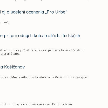
i aj o udelení ocenenia „Pro Urbe“
Urbe“.
je pri prírodných katastrofách i ľudských
vilnej ochrany. Civilná ochrana je zásadnou súčasťou
aja aj štátu.
ota Košičanov
oslanci Mestského zastupiteľstva v Košiciach na svojom
ýstavbou hospicu a zariadenia na Podhradovej.