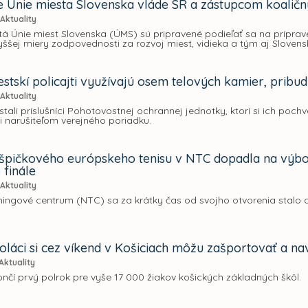
e Únie miesta Slovenska vláde SR a zástupcom koaličn
Aktuality
á Únie miest Slovenska (ÚMS) sú pripravené podieľať sa na príprav
ššej miery zodpovednosti za rozvoj miest, vidieka a tým aj Slovens
stskí policajti využívajú osem telových kamier, pribud
Aktuality
ostali príslušníci Pohotovostnej ochrannej jednotky, ktorí si ich poch
i narušiteľom verejného poriadku.
špičkového európskeho tenisu v NTC dopadla na výbor
 finále
Aktuality
ingové centrum (NTC) sa za krátky čas od svojho otvorenia stalo 
.
oláci si cez víkend v Košiciach môžu zašportovať a na
Aktuality
ončí prvý polrok pre vyše 17 000 žiakov košických základných škôl.