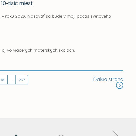
0-tisíc miest
i v roku 2029, hlasovať sa bude v máji počas svetového
 aj vo viacerých materských školách.
Ďalšia strana
18
...
237