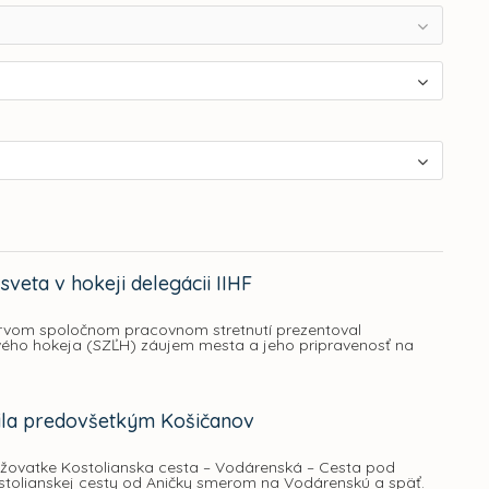
veta v hokeji delegácii IIHF
a prvom spoločnom pracovnom stretnutí prezentoval
vého hokeja (SZĽH) záujem mesta a jeho pripravenosť na
ila predovšetkým Košičanov
ižovatke Kostolianska cesta – Vodárenská – Cesta pod
stolianskej cesty od Aničky smerom na Vodárenskú a späť.