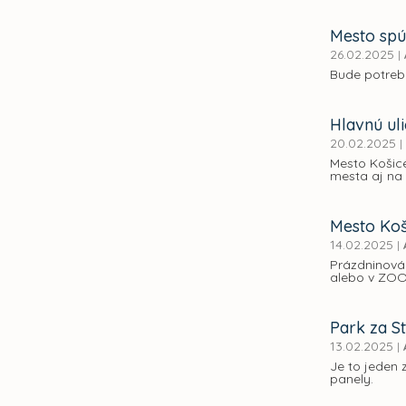
Mesto spú
26.02.2025
|
Bude potrebn
Hlavnú uli
20.02.2025
|
Mesto Košice
mesta aj na 
Mesto Koš
14.02.2025
|
Prázdninová 
alebo v ZO
Park za S
13.02.2025
|
Je to jeden z
panely.