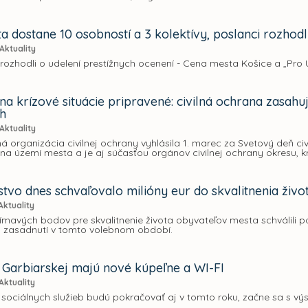
a dostane 10 osobností a 3 kolektívy, poslanci rozhodl
Aktuality
rozhodli o udelení prestížnych ocenení - Cena mesta Košice a „Pro 
na krízové situácie pripravené: civilná ochrana zasahu
ch
Aktuality
 organizácia civilnej ochrany vyhlásila 1. marec za Svetový deň ci
na území mesta a je aj súčasťou orgánov civilnej ochrany okresu, kr
stvo dnes schvaľovalo milióny eur do skvalitnenia živ
Aktuality
ímavých bodov pre skvalitnenie života obyvateľov mesta schválili p
 zasadnutí v tomto volebnom období.
a Garbiarskej majú nové kúpeľne a WI-FI
Aktuality
o sociálnych služieb budú pokračovať aj v tomto roku, začne sa s v