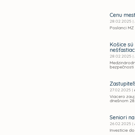
Cenu mest
28.02.2025
|
Poslanci MZ 
Košice sú 
nešťastia
28.02.2025
|
Medzinárodná
bezpečnosti 
Zastupiteľ
27.02.2025
|
Viacero zauj
dnešnom 28.
Seniori n
26.02.2025
|
Investície d