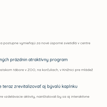
sa postupne vymieňajú za nové úsporné svietidlá v centre
ných prázdnin atraktívny program
stskom tábore v ZOO, na korčuliach, v Knižnici pre mládež
 teraz zrevitalizovať aj bývalú kaplnku
e vzdelávacie aktivity, nainštalovali by sa aj interaktívne