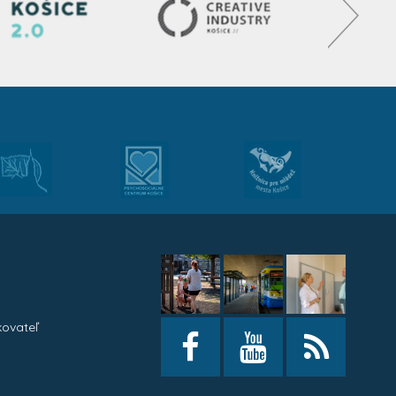
kovateľ
h