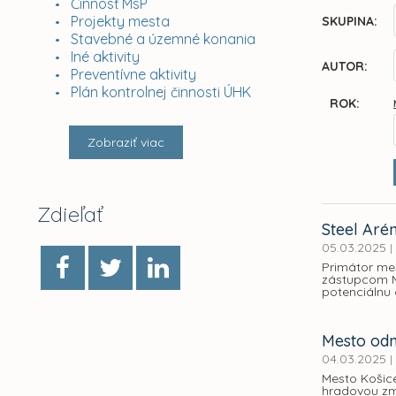
Činnosť MsP
Projekty mesta
SKUPINA:
Stavebné a územné konania
Iné aktivity
AUTOR:
Preventívne aktivity
Plán kontrolnej činnosti ÚHK
ROK:
Zobraziť viac
Zdieľať
Steel Arén
05.03.2025
|
Primátor mes
zástupcom M
potenciálnu 
Mesto odm
04.03.2025
|
Mesto Košic
hradovou zm