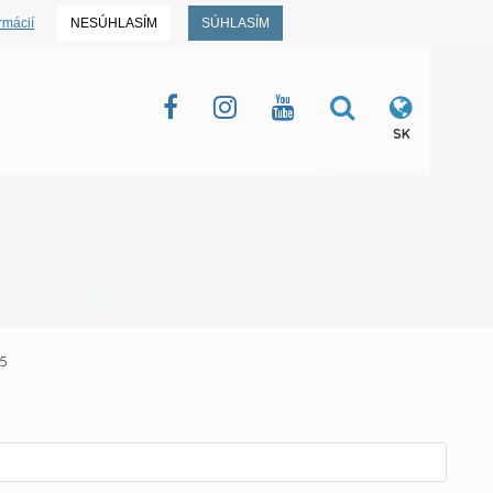
rmácií
NESÚHLASÍM
SÚHLASÍM
SK
15