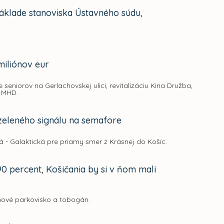
základe stanoviska Ústavného súdu,
miliónov eur
 seniorov na Gerlachovskej ulici, revitalizáciu Kina Družba,
u MHD.
 zeleného signálu na semafore
á - Galaktická pre priamy smer z Krásnej do Košíc.
 percent, Košičania by si v ňom mali
 nové parkovisko a tobogán.