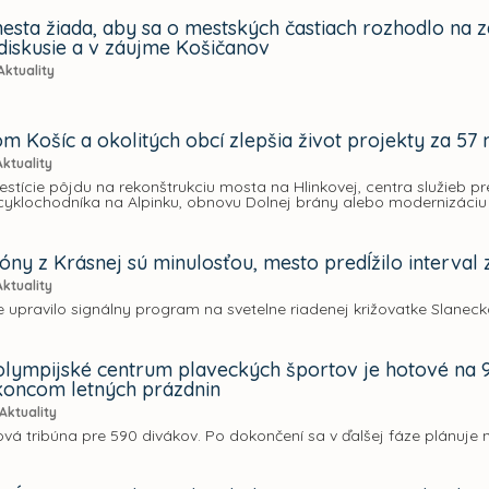
esta žiada, aby sa o mestských častiach rozhodlo na 
diskusie a v záujme Košičanov
Aktuality
m Košíc a okolitých obcí zlepšia život projekty za 57 
Aktuality
vestície pôjdu na rekonštrukciu mosta na Hlinkovej, centra služieb pre
cyklochodníka na Alpinku, obnovu Dolnej brány alebo modernizáci
óny z Krásnej sú minulosťou, mesto predĺžilo interval
Aktuality
 upravilo signálny program na svetelne riadenej križovatke Slaneck
lympijské centrum plaveckých športov je hotové na 90
koncom letných prázdnin
Aktuality
ová tribúna pre 590 divákov. Po dokončení sa v ďalšej fáze plánuje