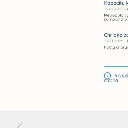
Kapacitu 
29.01.2025
|
Metropola vý
šampionátu.
Chrípka za
27.01.2025
|
Počty chorý
Predoš
strana