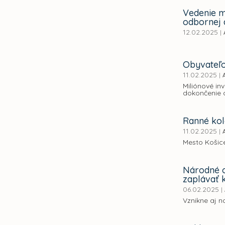
Vedenie m
odbornej 
12.02.2025
|
Obyvateľo
11.02.2025
|
Miliónové in
dokončenie 
Ranné kol
11.02.2025
|
Mesto Košice
Národné o
zaplávať 
06.02.2025
|
Vznikne aj n