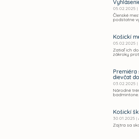
Vyhláseni
05.02.2025
|
Členské mest
podstatne vy
Košickí me
05.02.2025
|
Zatiaľ ich d
zákroky prot
Premiéra 
dievčat do
03.02.2025
|
Národné trén
badmintone
Košickí šk
30.01.2025
|
Zajtra sa sk