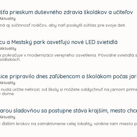
šťa prieskum duševného zdravia školákov a učiteľov
Aktuality
á aj súčinnosť rodičov, aby naň poskytli súhlas pre svoje deti.
cu a Mestský park osvetľujú nové LED svietidlá
Aktuality
 pokračuje v modernizácii verejného osvetlenia. Pôvodné svietidlá 
sídliskách.
ice pripravilo dnes zaľúbencom a školákom počas jar
Aktuality
nuda určite nehrozí, od školy si môžete oddýchnuť na jarnom príme
O dome.
tarou sladovňou sa postupne stáva krajším, mesto chce
Aktuality
 ďalším krokov na zatraktívnenie celej lokality, vznikne tam miesto pr