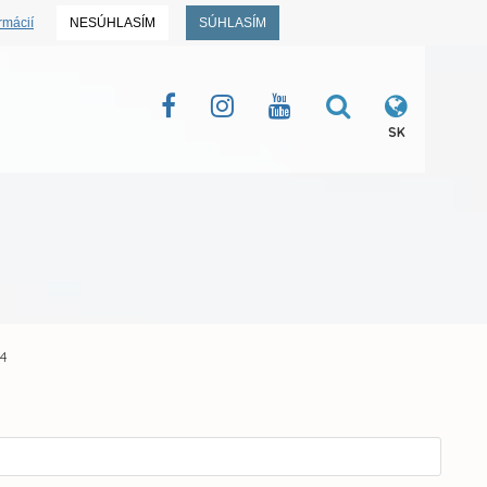
rmácií
NESÚHLASÍM
SÚHLASÍM
SK
14