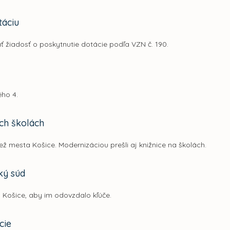
táciu
žiadosť o poskytnutie dotácie podľa VZN č. 190.
ého 4.
ch školách
ž mesta Košice. Modernizáciou prešli aj knižnice na školách.
ký súd
to Košice, aby im odovzdalo kľúče.
cie