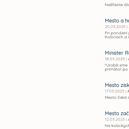
Našťastie išl
Mesto a h
25.03.2025
|
Pri porušení
Košiciach a i
Minister 
18.03.2025
|
"Urobili sme
primátor po 
Mesto získ
17.03.2025
|
Mesto čaká ď
Mesto zač
12.03.2025
|
Na košických