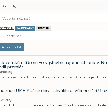
Aktuality
Vyberte možnosť
SAMOSTATNÝ
ROZSAH
MOŽNOSTI:
Vyberte rok
VYHĽADAŤ
 slovenským lídrom vo výstavbe nájomných bytov. Na
rdil premiér
Aktuality
medzi mestom a Úradom vlády sa podľa premiéra ukazuje ako maxi
á rada UMR Košice dnes schválila aj výmenu 1 331 oz
Aktuality
y odobrili financovanie celkovo 13 investičných zámerov v hodnote 7,