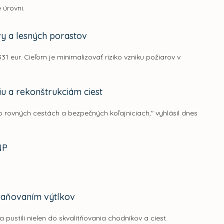
 úrovni.
vy a lesných porastov
 eur. Cieľom je minimalizovať riziko vzniku požiarov v
iu a rekonštrukciám ciest
po rovných cestách a bezpečných koľajniciach," vyhlásil dnes
NP
traňovaním výtlkov
 pustili nielen do skvalitňovania chodníkov a ciest.