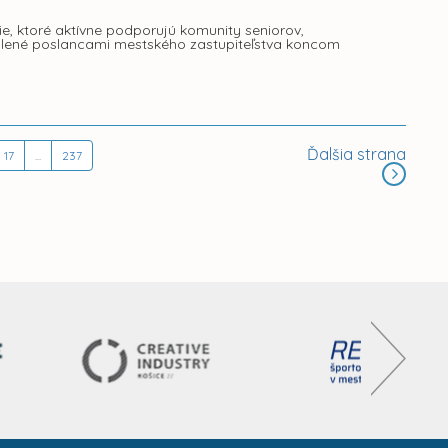
e, ktoré aktívne podporujú komunity seniorov,
válené poslancami mestského zastupiteľstva koncom
Ďalšia strana
17
...
237