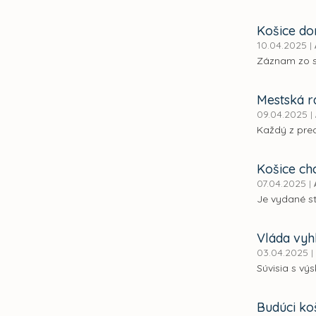
Košice dom
10.04.2025
|
Záznam zo s
Mestská r
09.04.2025
|
Každý z pre
Košice ch
07.04.2025
|
Je vydané s
Vláda vyh
03.04.2025
|
Súvisia s vý
Budúci ko