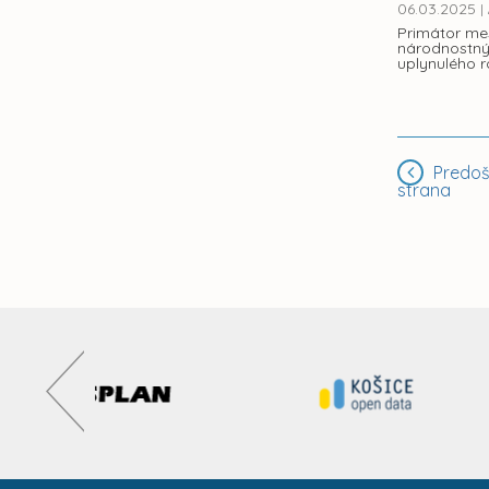
06.03.2025
|
Primátor mes
národnostný
uplynulého r
Predoš
strana