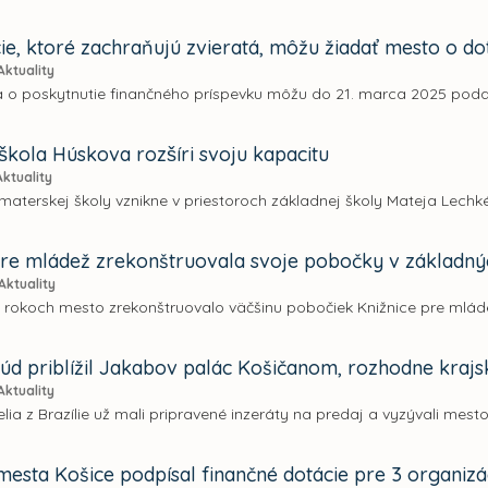
ie, ktoré zachraňujú zvieratá, môžu žiadať mesto o do
Aktuality
 o poskytnutie finančného príspevku môžu do 21. marca 2025 podať 
škola Húskova rozšíri svoju kapacitu
Aktuality
materskej školy vznikne v priestoroch základnej školy Mateja Lechk
pre mládež zrekonštruovala svoje pobočky v základný
Aktuality
 rokoch mesto zrekonštruovalo väčšinu pobočiek Knižnice pre mláde
súd priblížil Jakabov palác Košičanom, rozhodne krajs
Aktuality
elia z Brazílie už mali pripravené inzeráty na predaj a vyzývali mes
mesta Košice podpísal finančné dotácie pre 3 organizá