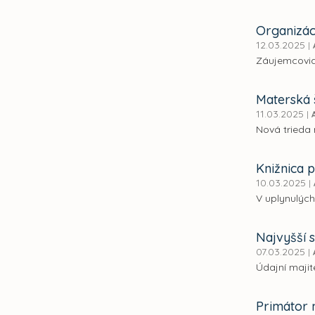
Organizác
12.03.2025
|
Záujemcovia
Materská 
11.03.2025
|
Nová trieda 
Knižnica 
10.03.2025
|
V uplynulých
Najvyšší 
07.03.2025
|
Údajní majit
Primátor 