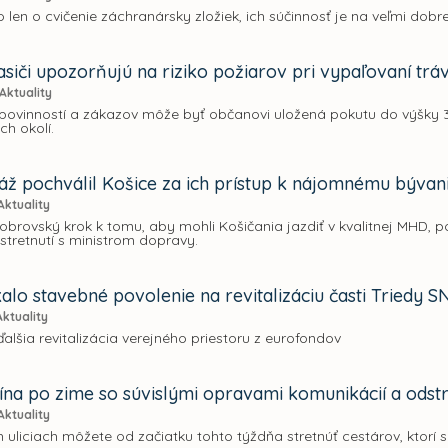
o len o cvičenie záchranársky zložiek, ich súčinnosť je na veľmi dobre
asiči upozorňujú na riziko požiarov pri vypaľovaní trá
Aktuality
 povinností a zákazov môže byť občanovi uložená pokutu do výšky 331
ch okolí.
Ráž pochválil Košice za ich prístup k nájomnému bývan
Aktuality
 obrovský krok k tomu, aby mohli Košičania jazdiť v kvalitnej MHD, 
stretnutí s ministrom dopravy.
alo stavebné povolenie na revitalizáciu časti Triedy S
Aktuality
alšia revitalizácia verejného priestoru z eurofondov
ína po zime so súvislými opravami komunikácií a ods
Aktuality
 uliciach môžete od začiatku tohto týždňa stretnúť cestárov, ktorí sa