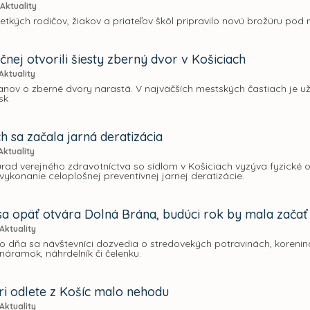
Aktuality
etkých rodičov, žiakov a priateľov škôl pripravilo novú brožúru pod 
nej otvorili šiesty zberný dvor v Košiciach
Aktuality
nov o zberné dvory narastá. V najväčších mestských častiach je 
sk
h sa začala jarná deratizácia
Aktuality
rad verejného zdravotníctva so sídlom v Košiciach vyzýva fyzické 
ykonanie celoplošnej preventívnej jarnej deratizácie.
sa opäť otvára Dolná Brána, budúci rok by mala začať 
Aktuality
 dňa sa návštevníci dozvedia o stredovekých potravinách, koreniná
áramok, náhrdelník či čelenku.
pri odlete z Košíc malo nehodu
Aktuality