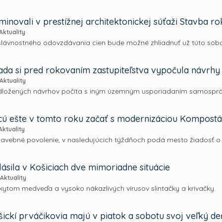
inovali v prestížnej architektonickej súťaži Stavba ro
Aktuality
lávnostného odovzdávania cien bude možné zhliadnuť už túto sobot
ada si pred rokovaním zastupiteľstva vypočula návrhy 
Aktuality
dložených návrhov počíta s iným územným usporiadaním samosprá
cú ešte v tomto roku začať s modernizáciou Kompost
Aktuality
tavebné povolenie, v nasledujúcich týždňoch podá mesto žiadosť o 
lásila v Košiciach dve mimoriadne situácie
Aktuality
skytom medveďa a vysoko nákazlivých vírusov slintačky a krívačky.
šickí prváčikovia majú v piatok a sobotu svoj veľký de