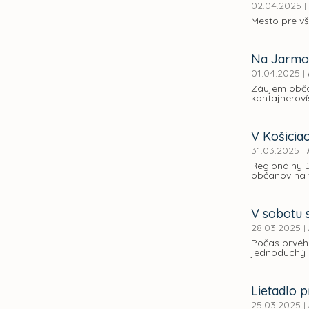
02.04.2025
|
Mesto pre vš
Na Jarmoč
01.04.2025
|
Záujem obča
kontajneroví
V Košiciac
31.03.2025
|
Regionálny ú
občanov na v
V sobotu 
28.03.2025
|
Počas prvého
jednoduchý n
Lietadlo 
25.03.2025
|