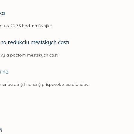
ka
u o 20.35 hod. na Dvojke.
na redukciu mestských častí
vy a počtom mestských častí.
árne
nenávratný finančný príspevok z eurofondov.
ň