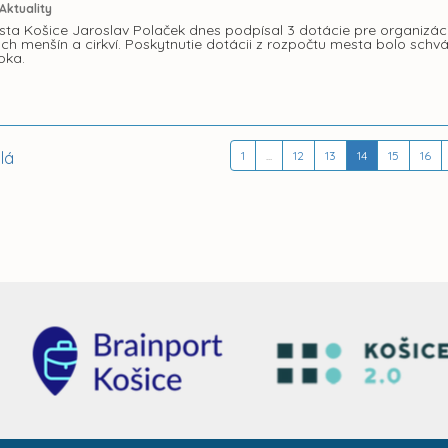
Aktuality
ta Košice Jaroslav Polaček dnes podpísal 3 dotácie pre organizáci
ch menšín a cirkví. Poskytnutie dotácii z rozpočtu mesta bolo sch
oka.
lá
1
...
12
13
14
15
16