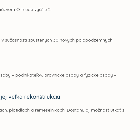
názvom O triedu vyššie 2.
už v súčasnosti spustených 30 nových polopodzemných
osoby – podnikateľov, právnické osoby a fyzické osoby –
jej veľká rekonštrukcia
ch, platidlách a remeselníkoch. Dostanú aj možnosť utkať si