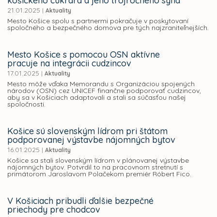
košického cukrára a jeho trojročného syna
21.01.2025
|
Aktuality
Mesto Košice spolu s partnermi pokračuje v poskytovaní
spoločného a bezpečného domova pre tých najzraniteľnejších.
Mesto Košice s pomocou OSN aktívne
pracuje na integrácii cudzincov
17.01.2025
|
Aktuality
Mesto môže vďaka Memorandu s Organizáciou spojených
národov (OSN) cez UNICEF finančne podporovať cudzincov,
aby sa v Košiciach adaptovali a stali sa súčasťou našej
spoločnosti.
Košice sú slovenským lídrom pri štátom
podporovanej výstavbe nájomných bytov
16.01.2025
|
Aktuality
Košice sa stali slovenským lídrom v plánovanej výstavbe
nájomných bytov. Potvrdil to na pracovnom stretnutí s
primátorom Jaroslavom Polačekom premiér Róbert Fico.
V Košiciach pribudli ďalšie bezpečné
priechody pre chodcov