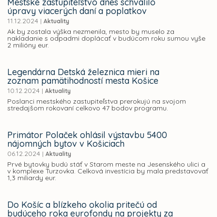
Mestské zastupiteľstvo dnes schválilo
úpravy viacerých daní a poplatkov
11.12.2024
|
Aktuality
Ak by zostala výška nezmenila, mesto by muselo za
nakladanie s odpadmi doplácať v budúcom roku sumou vyše
2 milióny eur.
Legendárna Detská železnica mieri na
zoznam pamätihodností mesta Košice
10.12.2024
|
Aktuality
Poslanci mestského zastupiteľstva prerokujú na svojom
stredajšom rokovaní celkovo 47 bodov programu.
Primátor Polaček ohlásil výstavbu 5400
nájomných bytov v Košiciach
06.12.2024
|
Aktuality
Prvé bytovky budú stáť v Starom meste na Jesenského ulici a
v komplexe Turzovka. Celková investícia by mala predstavovať
1,3 miliardy eur.
Do Košíc a blízkeho okolia pritečú od
budúceho roka eurofondy na projekty za