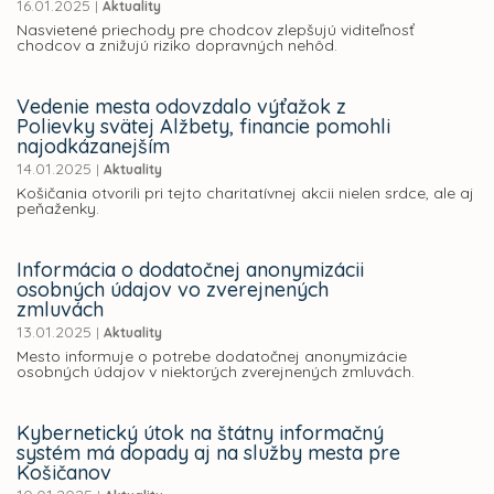
16.01.2025
|
Aktuality
Nasvietené priechody pre chodcov zlepšujú viditeľnosť
chodcov a znižujú riziko dopravných nehôd.
Vedenie mesta odovzdalo výťažok z
Polievky svätej Alžbety, financie pomohli
najodkázanejším
14.01.2025
|
Aktuality
Košičania otvorili pri tejto charitatívnej akcii nielen srdce, ale aj
peňaženky.
Informácia o dodatočnej anonymizácii
osobných údajov vo zverejnených
zmluvách
13.01.2025
|
Aktuality
Mesto informuje o potrebe dodatočnej anonymizácie
osobných údajov v niektorých zverejnených zmluvách.
Kybernetický útok na štátny informačný
systém má dopady aj na služby mesta pre
Košičanov