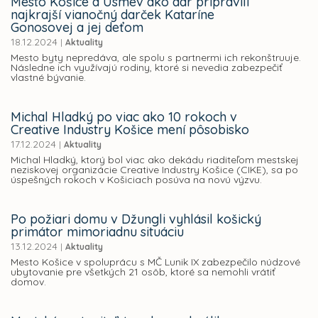
Mesto Košice a Úsmev ako dar pripravili
najkrajší vianočný darček Kataríne
Gonosovej a jej deťom
18.12.2024
|
Aktuality
Mesto byty nepredáva, ale spolu s partnermi ich rekonštruuje.
Následne ich využívajú rodiny, ktoré si nevedia zabezpečiť
vlastné bývanie.
Michal Hladký po viac ako 10 rokoch v
Creative Industry Košice mení pôsobisko
17.12.2024
|
Aktuality
Michal Hladký, ktorý bol viac ako dekádu riaditeľom mestskej
neziskovej organizácie Creative Industry Košice (CIKE), sa po
úspešných rokoch v Košiciach posúva na novú výzvu.
Po požiari domu v Džungli vyhlásil košický
primátor mimoriadnu situáciu
13.12.2024
|
Aktuality
Mesto Košice v spoluprácu s MČ Lunik IX zabezpečilo núdzové
ubytovanie pre všetkých 21 osôb, ktoré sa nemohli vrátiť
domov.