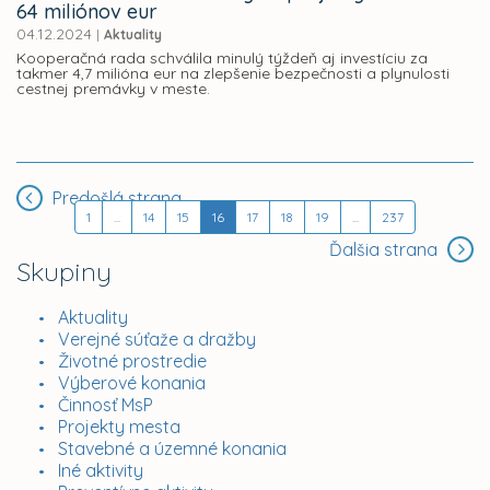
64 miliónov eur
04.12.2024
|
Aktuality
Kooperačná rada schválila minulý týždeň aj investíciu za
takmer 4,7 milióna eur na zlepšenie bezpečnosti a plynulosti
cestnej premávky v meste.
Predošlá strana
1
...
14
15
16
17
18
19
...
237
Ďalšia strana
Skupiny
Aktuality
Verejné súťaže a dražby
Životné prostredie
Výberové konania
Činnosť MsP
Projekty mesta
Stavebné a územné konania
Iné aktivity