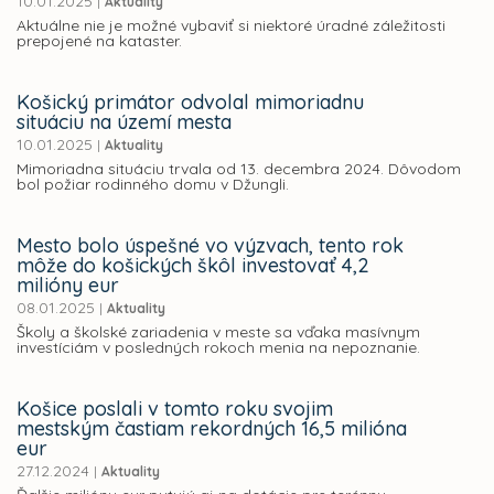
10.01.2025
|
Aktuality
Aktuálne nie je možné vybaviť si niektoré úradné záležitosti
prepojené na kataster.
Košický primátor odvolal mimoriadnu
situáciu na území mesta
10.01.2025
|
Aktuality
Mimoriadna situáciu trvala od 13. decembra 2024. Dôvodom
bol požiar rodinného domu v Džungli.
Mesto bolo úspešné vo výzvach, tento rok
môže do košických škôl investovať 4,2
milióny eur
08.01.2025
|
Aktuality
Školy a školské zariadenia v meste sa vďaka masívnym
investíciám v posledných rokoch menia na nepoznanie.
Košice poslali v tomto roku svojim
mestským častiam rekordných 16,5 milióna
eur
27.12.2024
|
Aktuality