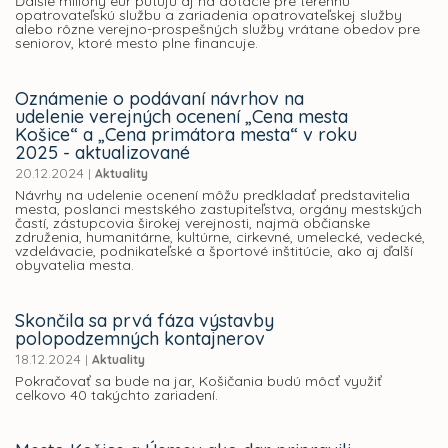
Ďalšie milióny eur putujú aj na dotácie pre terénnu
opatrovateľskú službu a zariadenia opatrovateľskej služby
alebo rôzne verejno-prospešných služby vrátane obedov pre
seniorov, ktoré mesto plne financuje.
Oznámenie o podávaní návrhov na
udelenie verejných ocenení „Cena mesta
Košice“ a „Cena primátora mesta“ v roku
2025 - aktualizované
20.12.2024
|
Aktuality
Návrhy na udelenie ocenení môžu predkladať predstavitelia
mesta, poslanci mestského zastupiteľstva, orgány mestských
častí, zástupcovia širokej verejnosti, najmä občianske
združenia, humanitárne, kultúrne, cirkevné, umelecké, vedecké,
vzdelávacie, podnikateľské a športové inštitúcie, ako aj ďalší
obyvatelia mesta.
Skončila sa prvá fáza výstavby
polopodzemných kontajnerov
18.12.2024
|
Aktuality
Pokračovať sa bude na jar, Košičania budú môcť využiť
celkovo 40 takýchto zariadení.