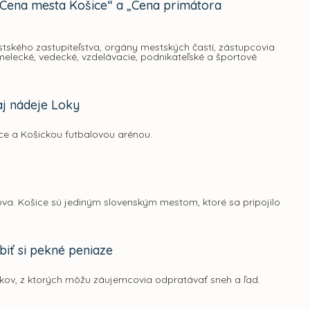
„Cena mesta Košice“ a „Cena primátora
tského zastupiteľstva, orgány mestských častí, zástupcovia
umelecké, vedecké, vzdelávacie, podnikateľské a športové
 aj nádeje Loky
ice a Košickou futbalovou arénou.
va. Košice sú jediným slovenským mestom, ktoré sa pripojilo
biť si pekné peniaze
níkov, z ktorých môžu záujemcovia odpratávať sneh a ľad.