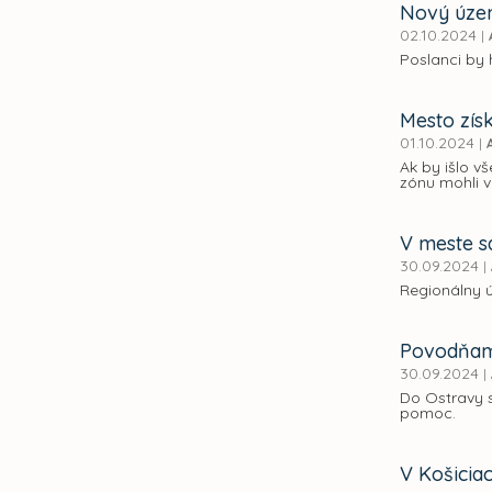
Nový územ
02.10.2024
|
Poslanci by 
Mesto zís
01.10.2024
|
Ak by išlo v
zónu mohli 
V meste s
30.09.2024
|
Regionálny ú
Povodňami
30.09.2024
|
Do Ostravy s
pomoc.
V Košicia