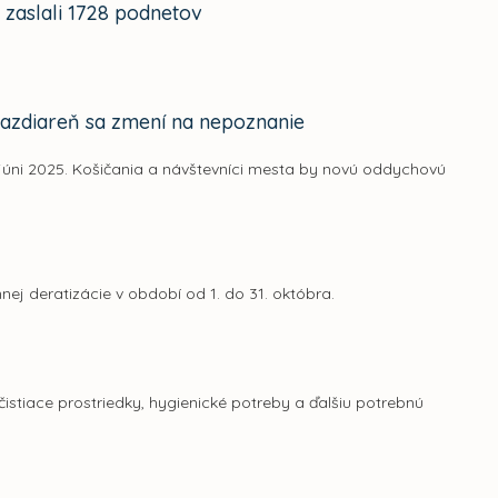
 zaslali 1728 podnetov
 Jazdiareň sa zmení na nepoznanie
 júni 2025. Košičania a návštevníci mesta by novú oddychovú
ej deratizácie v období od 1. do 31. októbra.
stiace prostriedky, hygienické potreby a ďalšiu potrebnú