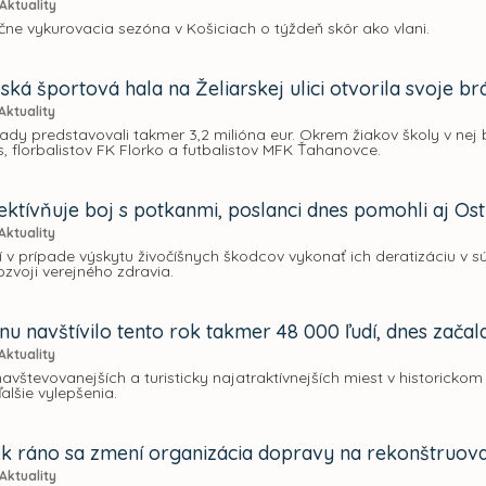
Aktuality
čne vykurovacia sezóna v Košiciach o týždeň skôr ako vlani.
ká športová hala na Želiarskej ulici otvorila svoje br
Aktuality
ady predstavovali takmer 3,2 milióna eur. Okrem žiakov školy v nej
, florbalistov FK Florko a futbalistov MFK Ťahanovce.
ektívňuje boj s potkanmi, poslanci dnes pomohli aj O
Aktuality
í v prípade výskytu živočíšnych škodcov vykonať ich deratizáciu 
zvoji verejného zdravia.
nu navštívilo tento rok takmer 48 000 ľudí, dnes začal
Aktuality
avštevovanejších a turisticky najatraktívnejších miest v historickom
alšie vylepšenia.
k ráno sa zmení organizácia dopravy na rekonštruova
Aktuality