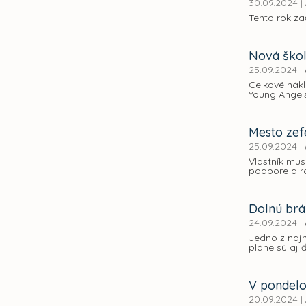
30.09.2024
|
Tento rok za
Nová škols
25.09.2024
|
Celkové nákl
Young Angels
Mesto zef
25.09.2024
|
Vlastník mus
podpore a ro
Dolnú brá
24.09.2024
|
Jedno z najn
pláne sú aj ď
V pondelo
20.09.2024
|