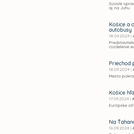
Súvislé opra
aj na Juhu.
Košice a 
autobusy
18.09.2024
|
Predstavite
rozdelenie e
Priechod 
18.09.2024
|
Mesto pokra
Košice hľ
17.09.2024
|
Európske sčí
Na Ťahano
16.09.2024
|