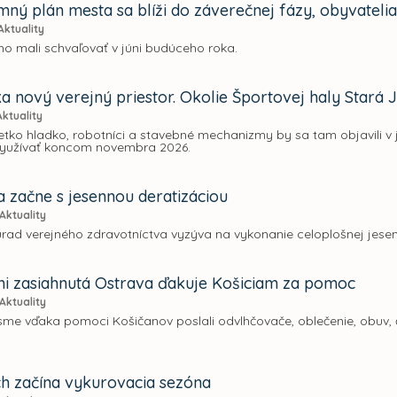
ný plán mesta sa blíži do záverečnej fázy, obyvatelia
Aktuality
ho mali schvaľovať v júni budúceho roka.
ka nový verejný priestor. Okolie Športovej haly Stará
Aktuality
šetko hladko, robotníci a stavebné mechanizmy by sa tam objavili v
využívať koncom novembra 2026.
a začne s jesennou deratizáciou
Aktuality
rad verejného zdravotníctva vyzýva na vykonanie celoplošnej jesenn
 zasiahnutá Ostrava ďakuje Košiciam za pomoc
Aktuality
me vďaka pomoci Košičanov poslali odvlhčovače, oblečenie, obuv, či
ch začína vykurovacia sezóna