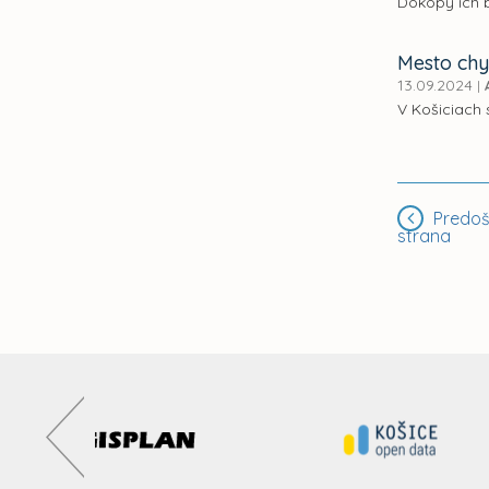
Dokopy ich 
Mesto chy
13.09.2024
|
V Košiciach 
Predoš
strana