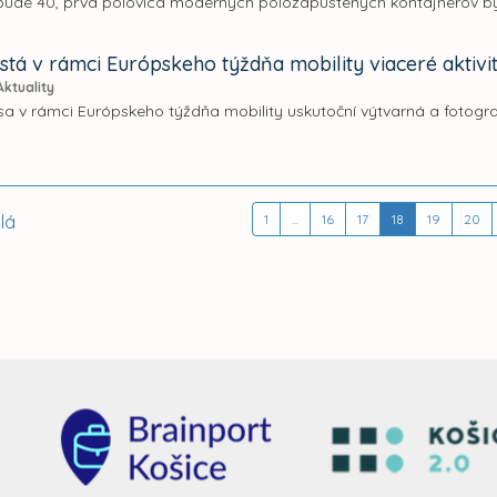
bude 40, prvá polovica moderných polozapustených kontajnerov by
stá v rámci Európskeho týždňa mobility viaceré aktivi
Aktuality
sa v rámci Európskeho týždňa mobility uskutoční výtvarná a fotogr
lá
1
...
16
17
18
19
20