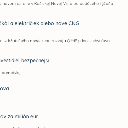
 po novom asfalte v Košickej Novej Vsi a od budúceho týždňa
škôl a električiek alebo nové CNG
de Udržateľného mestského rozvoja (UMR) dnes schvaľovali
estidiel bezpečnejší
j premávky.
mova
ov za milión eur