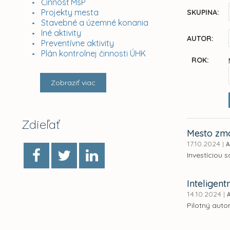
Činnosť MsP
Projekty mesta
SKUPINA:
Stavebné a územné konania
Iné aktivity
AUTOR:
Preventívne aktivity
Plán kontrolnej činnosti ÚHK
ROK:
Zobraziť viac
Zdieľať
Mesto zmo
17.10.2024
|
A
Investíciou 
Inteligen
14.10.2024
|
Pilotný auto