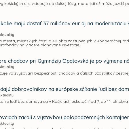
vy košických ulíc vstupujú do ďalšej fázy, motoristi už môžu jazdiť
okolie majú dostať 37 miliónov eur aj na modernizáciu 
Aktuality
lia mesta, mestských častí a 40 obcí zastúpených v Kooperačnej ra
urofondov na viaceré plánované investície.
pre chodcov pri Gymnáziu Opatovská je po výmene náv
Aktuality
čuje vo zvyšovaní bezpečnosti chodcov a ďalších účastníkov cestne
adajú dobrovoľníkov na európske sčítanie ľudí bez do
Aktuality
tanie ľudí bez domova sa v Košiciach uskutoční od 7. do 11. októbra.
vciach začali s výstavbou polopodzemných kontajner
Aktuality