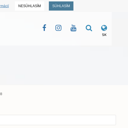
rmácií
NESÚHLASÍM
SÚHLASÍM
SK
18