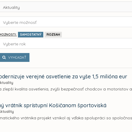
Aktuality
Vyberte možnosť
SAMOSTATNÝ
ROZSAH
MOŽNOSTI:
Vyberte rok
VYHĽADAŤ
dernizuje verejné osvetlenie za vyše 1,5 milióna eur
ktuality
sa zlepší kvalita osvetlenia, zvýši bezpečnosť chodcov a motoristov a
tný vrátnik sprístupní Košičanom športoviská
Aktuality
matického vrátnika projekt vznikol aj vďaka spolupráci so spoločno