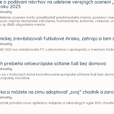
 o podávaní návrhov na udelenie verejných ocenení 
roku 2025
Aktuality
elenie ocenení môžu predkladať predstavitelia mesta, poslanci mes
jnosti, najmä občianske združenia, humanitárne, kultúrne, cirkevné, 
ko aj ďalší obyvatelia mesta.
ickej zrevitalizovali futbalové ihrisko, zahrajú si tam
Aktuality
a 65 000 eur zrealizovala FC Lokomotíva v spolupráci s mestom Koš
ch prebieha celoeurópske sčítanie ľudí bez domova
Aktuality
 sa v Košiciach koná koordinované európske sčítanie ľudí bez domo
urópskej iniciatíve.
ka si môžete na zimu adoptovať „svoj“ chodník a zaro
Aktuality
 ročník prináša novú aplikáciu Adaptie a rekordných vyše 900 chod