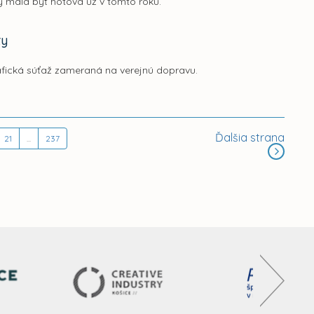
 mala byť hotová už v tomto roku.
ty
afická súťaž zameraná na verejnú dopravu.
Ďalšia strana
21
...
237