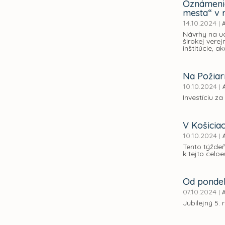
Oznámenie
mesta“ v 
14.10.2024
|
Návrhy na ud
širokej vere
inštitúcie, a
Na Požiarn
10.10.2024
|
Investíciu z
V Košicia
10.10.2024
|
Tento týždeň
k tejto celoe
Od pondel
07.10.2024
|
Jubilejný 5.