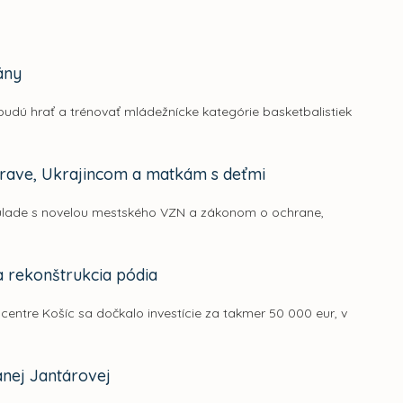
ány
 budú hrať a trénovať mládežnícke kategórie basketbalistiek
strave, Ukrajincom a matkám s deťmi
v súlade s novelou mestského VZN a zákonom o ochrane,
a rekonštrukcia pódia
 centre Košíc sa dočkalo investície za takmer 50 000 eur, v
nej Jantárovej