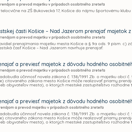
Prenájom a prevod majetku v prípadoch osobitného zreteľa
 telocvične na ZŠ Bukovecká 17, Košice do nájmu športovému klubu
tskej časti Košice – Nad Jazerom prenajať majetok 
Prenájom a prevod majetku v prípadoch osobitného zreteľa
avidiel prenajímania majetku mesta Košice a § 9a ods. 9 písm. c) zá
estská časť Košice – Nad Jazerom navrhuje prenajať:
najať a previesť majetok z dôvodu hodného osobitnéh
Prenájom a prevod majetku v prípadoch osobitného zreteľa
nadobudla účinnosť novela zákona č. 138/1991 Zb. o majetku obcí č. 5
. e) citovaného zákona mesto Košice môže realizovať priamy prená
rieb obyvateľov mesta), o ktorých mestské zastupiteľstvo rozhodne
najať a previesť majetok z dôvodu hodného osobitnéh
renájom a prevod majetku v prípadoch osobitného zreteľa
nadobudla účinnosť novela zákona č. 138/1991 Zb. o majetku obcí č. 5
. e) citovaného zákona mesto Košice môže realizovať priamy prená
rieb obyvateľov mesta), o ktorých mestské zastupiteľstvo rozhodne