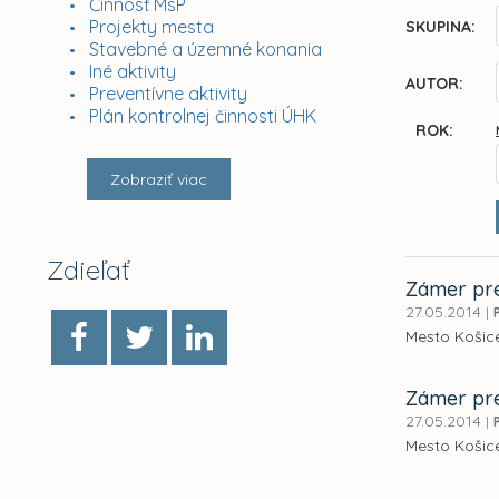
Činnosť MsP
Projekty mesta
SKUPINA:
Stavebné a územné konania
Iné aktivity
AUTOR:
Preventívne aktivity
Plán kontrolnej činnosti ÚHK
ROK:
Zobraziť viac
Zdieľať
Zámer pre
27.05.2014
|
Mesto Košic
Zámer pre
27.05.2014
|
Mesto Košice