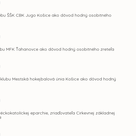
a
klubu ŠŠK CBK Jugo Košice ako dôvod hodný osobitného
a
klubu MFK Ťahanovce ako dôvod hodný osobitného zreteľa
a
 klubu Mestská hokejbalová únia Košice ako dôvod hodný
a
kokatolíckej eparchie, zriaďovateľa Cirkevnej základnej
a
a