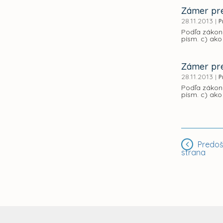
Zámer pre
28.11.2013
|
P
Podľa zákona
písm. c) ako
Zámer pre
28.11.2013
|
P
Podľa zákona
písm. c) ako
Predoš
strana