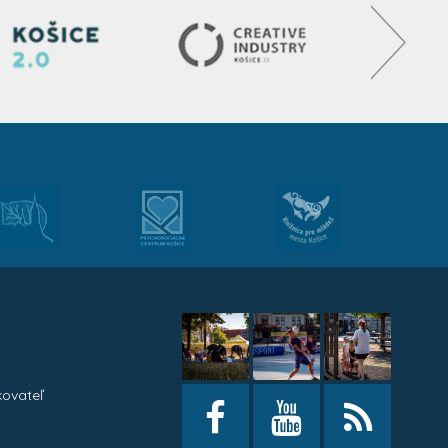
kovateľ
h