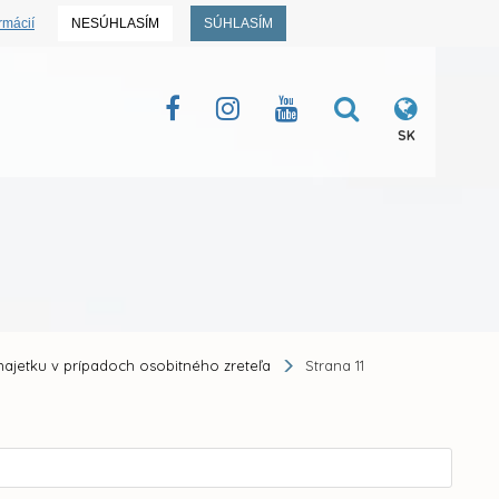
rmácií
NESÚHLASÍM
SÚHLASÍM
SK
majetku v prípadoch osobitného zreteľa
Strana 11