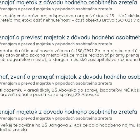
najať majetok z dôvodu hodného osobitného zreteľa
Prenájom a prevod majetku v prípadoch osobitného zreteľa
e zastúpené správcom, príspevkovou organizáciou K 13 – Košické ku
reteľa majetok: časť nehnuteľnosti – časť objektu Bravo (SO 02) v ar
najať a previesť majetok z dôvodu hodného osobitnéh
Prenájom a prevod majetku v prípadoch osobitného zreteľa
nadobudla účinnosť novela zákona č. 138/1991 Zb. o majetku obcí č. 5
. e) citovaného zákona mesto Košice môže realizovať priamy prená
rieb obyvateľov mesta), o ktorých mestské zastupiteľstvo rozhodne
ať, zveriť a prenajať majetok z dôvodu hodného osob
Prenájom a prevod majetku v prípadoch osobitného zreteľa
sti pozemku v areáli školy ZŠ Abovská do správy žiadateľovi MČ K
 zároveň odňatie pozemku zo správy ZŠ Abovská.
najať majetok z dôvodu hodného osobitného zreteľa
Prenájom a prevod majetku v prípadoch osobitného zreteľa
 veľkej telocvične na ZŠ Janigova 2, Košice do dlhodobého nájmu
ného zreteľa.