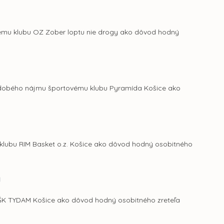
vému klubu OZ Zober loptu nie drogy ako dôvod hodný
hodobého nájmu športovému klubu Pyramída Košice ako
 klubu RIM Basket o.z. Košice ako dôvod hodný osobitného
a
ŠŠK TYDAM Košice ako dôvod hodný osobitného zreteľa