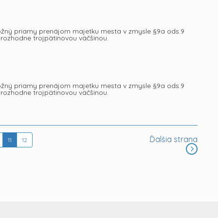
 možný priamy prenájom majetku mesta v zmysle §9a ods.9
 rozhodne trojpätinovou väčšinou.
 možný priamy prenájom majetku mesta v zmysle §9a ods.9
 rozhodne trojpätinovou väčšinou.
Ďalšia strana
11
12