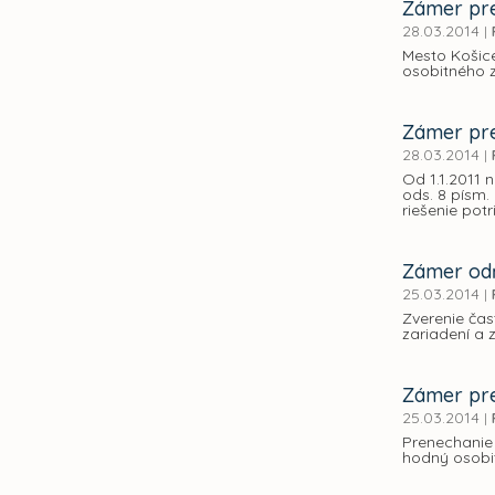
Zámer pre
28.03.2014
|
Mesto Košic
osobitného z
Zámer pre
28.03.2014
|
Od 1.1.2011 
ods. 8 písm
riešenie pot
Zámer odň
25.03.2014
|
Zverenie ča
zariadení a
Zámer pre
25.03.2014
|
Prenechanie
hodný osobit