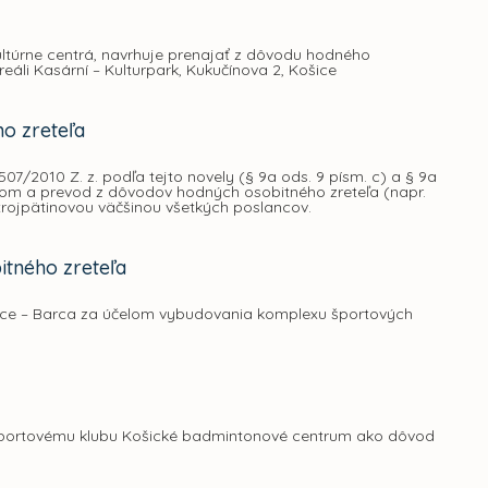
ltúrne centrá, navrhuje prenajať z dôvodu hodného
eáli Kasární – Kulturpark, Kukučínova 2, Košice
o zreteľa
07/2010 Z. z. podľa tejto novely (§ 9a ods. 9 písm. c) a § 9a
jom a prevod z dôvodov hodných osobitného zreteľa (napr.
 trojpätinovou väčšinou všetkých poslancov.
itného zreteľa
ošice – Barca za účelom vybudovania komplexu športových
 športovému klubu Košické badmintonové centrum ako dôvod