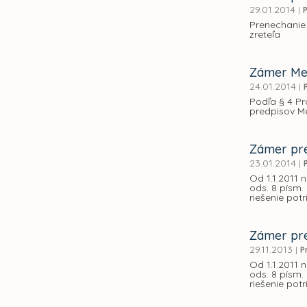
29.01.2014
|
Prenechanie
zreteľa
Zámer Mes
24.01.2014
|
Podľa § 4 Pr
predpisov M
Zámer pre
23.01.2014
|
Od 1.1.2011 
ods. 8 písm
riešenie pot
Zámer pre
29.11.2013
|
P
Od 1.1.2011 
ods. 8 písm
riešenie pot