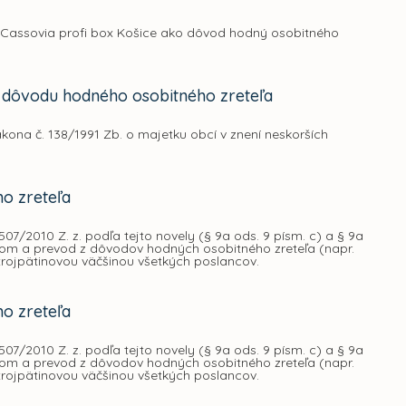
 Cassovia profi box Košice ako dôvod hodný osobitného
z dôvodu hodného osobitného zreteľa
kona č. 138/1991 Zb. o majetku obcí v znení neskorších
o zreteľa
07/2010 Z. z. podľa tejto novely (§ 9a ods. 9 písm. c) a § 9a
jom a prevod z dôvodov hodných osobitného zreteľa (napr.
 trojpätinovou väčšinou všetkých poslancov.
o zreteľa
07/2010 Z. z. podľa tejto novely (§ 9a ods. 9 písm. c) a § 9a
jom a prevod z dôvodov hodných osobitného zreteľa (napr.
 trojpätinovou väčšinou všetkých poslancov.