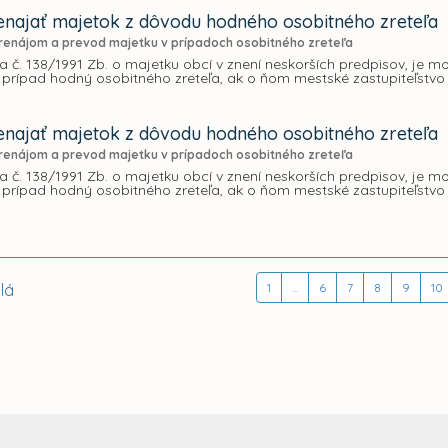
najať majetok z dôvodu hodného osobitného zreteľa
renájom a prevod majetku v prípadoch osobitného zreteľa
 č. 138/1991 Zb. o majetku obcí v znení neskorších predpisov, je
 prípad hodný osobitného zreteľa, ak o ňom mestské zastupiteľstvo
najať majetok z dôvodu hodného osobitného zreteľa
renájom a prevod majetku v prípadoch osobitného zreteľa
 č. 138/1991 Zb. o majetku obcí v znení neskorších predpisov, je
 prípad hodný osobitného zreteľa, ak o ňom mestské zastupiteľstvo
lá
1
...
6
7
8
9
10