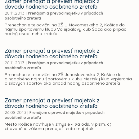
Zámer prenajať a previesť majetok z
dôvodu hodného osobitného zreteľa
28.11.2013
|
Prenájom a prevod majetku v prípadoch
osobitného zreteľa
Prenechanie telocviční na ZŠ L. Novomeského 2, Košice do
nájmu športovému klubu Volejbalový klub Šaca ako prípad
hodný osobitného zreteľa
Zámer prenajať a previesť majetok z
dôvodu hodného osobitného zreteľa
28.11.2013
|
Prenájom a prevod majetku v prípadoch
osobitného zreteľa
Prenechanie telocviční na ZŠ Juhoslovanská 2, Košice do
dlhodobého nájmu športovému klubu Mestský klub vzpierania
a silových športov ako prípad hodný osobitného zreteľa
Zámer prenajať a previesť majetok z
dôvodu hodného osobitného zreteľa
26.08.2013
|
Prenájom a prevod majetku v prípadoch
osobitného zreteľa
Mesto Košice navrhuje v zmysle § 9a ods. 9 písm. c)
citovaného zákona prenajať tento majetok :