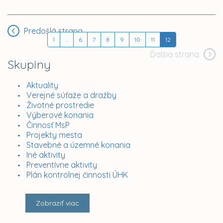
Predošlá strana
1
...
6
7
8
9
10
11
12
Ďalšia strana
Skupiny
Aktuality
Verejné súťaže a dražby
Životné prostredie
Výberové konania
Činnosť MsP
Projekty mesta
Stavebné a územné konania
Iné aktivity
Preventívne aktivity
Plán kontrolnej činnosti ÚHK
Zobraziť viac