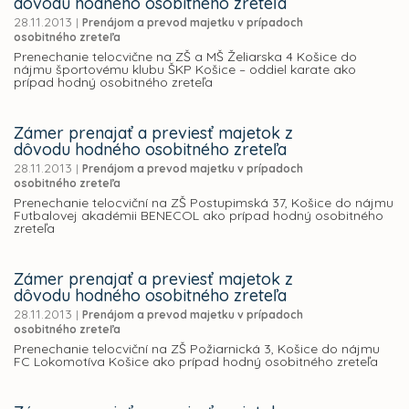
dôvodu hodného osobitného zreteľa
28.11.2013
|
Prenájom a prevod majetku v prípadoch
osobitného zreteľa
Prenechanie telocvične na ZŠ a MŠ Želiarska 4 Košice do
nájmu športovému klubu ŠKP Košice – oddiel karate ako
prípad hodný osobitného zreteľa
Zámer prenajať a previesť majetok z
dôvodu hodného osobitného zreteľa
28.11.2013
|
Prenájom a prevod majetku v prípadoch
osobitného zreteľa
Prenechanie telocviční na ZŠ Postupimská 37, Košice do nájmu
Futbalovej akadémii BENECOL ako prípad hodný osobitného
zreteľa
Zámer prenajať a previesť majetok z
dôvodu hodného osobitného zreteľa
28.11.2013
|
Prenájom a prevod majetku v prípadoch
osobitného zreteľa
Prenechanie telocviční na ZŠ Požiarnická 3, Košice do nájmu
FC Lokomotíva Košice ako prípad hodný osobitného zreteľa