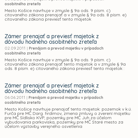
osobitného zreteľa
Mesto Košice navrhuje v zmysle § 9a ods. 9 písm. c)
citovaného zákona prenajať a v zmysle § 9a ods. 8 písm. e)
citovaného zákona previesť tento majetok
Zámer prenajať a previesť majetok z
dôvodu hodného osobitného zreteľa
02.09.2011
|
Prenájom a prevod majetku v prípadoch
osobitného zreteľa
Mesto Košice navrhuje v zmysle § 9a ods. 9 písm. c)
citovaného zákona prenajať tento majetok a v zmysle § 9a
ods. 8 písm. e) citovaného zákona previesť tento majetok :
Zámer prenajať a previesť majetok z
dôvodu hodného osobitného zreteľa
06.06.2011
|
Prenájom a prevod majetku v prípadoch
osobitného zreteľa
Mesto Košice navrhuje prenajať tento majetok: pozemok v k.ú.
Furča pre MČ Darg. hrdimov, zmena zmluvy o zverení majetku
pre MČ Sídlisko KVP, pozemky pre MČ Juh za účelom
vybudovania parkoviska, pozemky pre MČ Staré mesto za
účelom výstavby verejného osvetlenia