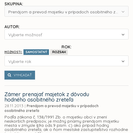
SKUPINA:
Prenájom a prevod majetku v prípadoch osobitného zreteľa
AUTOR:
Vyberte možnosť
ROK:
SAMOSTATNÝ
ROZSAH
MOŽNOSTI:
Vyberte rok
VYHĽADAŤ
Zámer prenajať majetok z dôvodu
hodného osobitného zreteľa
28.11.2013
|
Prenájom a prevod majetku v prípadoch
osobitného zreteľa
Podľa zákona č. 138/1991 Zb. o majetku obcí v znení
neskorších predpisov, je možný priamy prenájom majetku
mesta v zmysle §9a ods.9 písm. c) ako prípad hodný
osobitného zreteľa, ak o ňom mestské zastupiteľstvo rozhodne