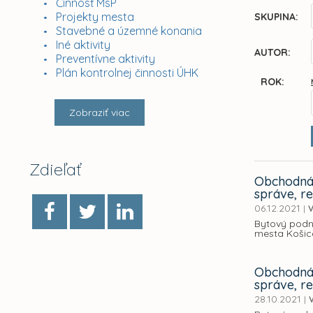
Činnosť MsP
Projekty mesta
SKUPINA:
Stavebné a územné konania
Iné aktivity
AUTOR:
Preventívne aktivity
Plán kontrolnej činnosti ÚHK
ROK:
Zobraziť viac
Zdieľať
Obchodná 
správe, r
06.12.2021
|
V
Bytový podn
mesta Košice
Obchodná 
správe, r
28.10.2021
|