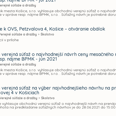
erejné súťaže a dražby
ik mesta Košice, s.r.o. vyhlasuje obchodnú verejnú súťaž o najvho
 v správe resp. nájme BPMK, s.r.o. . Súťažný návrh je potrebné doru
 k OVS, Petzvalova 4, Košice – otváranie obálok
+
Verejné súťaže a dražby
Školstvo
ií v prílohe
verejná súťaž o najvhodnejší návrh ceny mesačného 
esp. nájme BPMK - jún 2021
erejné súťaže a dražby
ik mesta Košice, s.r.o. vyhlasuje obchodnú verejnú súťaž o najvho
 v správe resp. nájme BPMK, s.r.o. . Súťažný návrh je potrebné doru
verejná súťaž na výber najvhodnejšieho návrhu na pr
lovej 4 v Košiciach
+
Verejné súťaže a dražby
Školstvo
 vyhlasuje obchodnú verejnú súťaž o najvhodnejší návrh na prenájo
ehota na predkladanie súťažných návrhov je do 28.06.2021 do 15:00