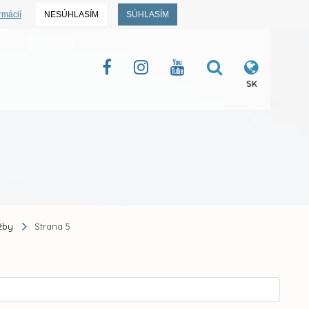
rmácií
NESÚHLASÍM
SÚHLASÍM
SK
ažby
Strana 5