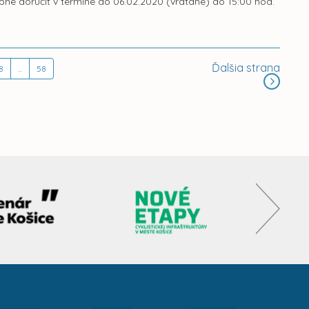
ebné doručiť v termíne do 06.02.2020 (vrátane) do 15:00 hod.
Ďalšia strana
8
...
58