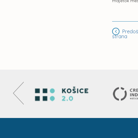
majetok mest
Predoš
strana