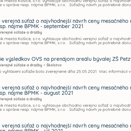
ik mesta Košice, s.r.o. vyhlasuje obchodnú verejnú súťaž o najvho
 v správe resp. nájme BPMK, s.r.o. . Súťažný návrh je potrebné doruč
verejná súťaž o najvhodnejší návrh ceny mesačného 
esp. nájme BPMK - september 2021
Verejné súťaže a dražby
ik mesta Košice, s.r.o. vyhlasuje obchodnú verejnú súťaž o najvho
 v správe resp. nájme BPMK, s.r.o. . Súťažný návrh je potrebné doruč
ie výsledkov OVS na prenájom areálu bývalej ZŠ Petz
+
Verejné súťaže a dražby
Školstvo
vyhlásení súťaže bolo zverejnené dňa 25.05.2021. Viac informácií v
verejná súťaž o najvhodnejší návrh ceny mesačného 
esp. nájme BPMK - august 2021
Verejné súťaže a dražby
ik mesta Košice, s.r.o. vyhlasuje obchodnú verejnú súťaž o najvho
 v správe resp. nájme BPMK, s.r.o. . Súťažný návrh je potrebné doru
verejná súťaž o najvhodnejší návrh ceny mesačného 
esp. nájme BPMK - júl 2021