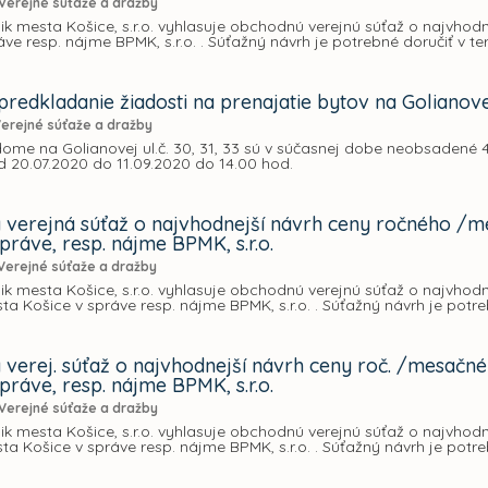
Verejné súťaže a dražby
k mesta Košice, s.r.o. vyhlasuje obchodnú verejnú súťaž o najvho
áve resp. nájme BPMK, s.r.o. . Súťažný návrh je potrebné doručiť v t
redkladanie žiadosti na prenajatie bytov na Golianovej 
erejné súťaže a dražby
me na Golianovej ul.č. 30, 31, 33 sú v súčasnej dobe neobsadené 4
od 20.07.2020 do 11.09.2020 do 14.00 hod.
verejná súťaž o najvhodnejší návrh ceny ročného /m
práve, resp. nájme BPMK, s.r.o.
Verejné súťaže a dražby
k mesta Košice, s.r.o. vyhlasuje obchodnú verejnú súťaž o najvho
a Košice v správe resp. nájme BPMK, s.r.o. . Súťažný návrh je potre
verej. súťaž o najvhodnejší návrh ceny roč. /mesačn
práve, resp. nájme BPMK, s.r.o.
Verejné súťaže a dražby
ik mesta Košice, s.r.o. vyhlasuje obchodnú verejnú súťaž o najvho
a Košice v správe resp. nájme BPMK, s.r.o. . Súťažný návrh je potr