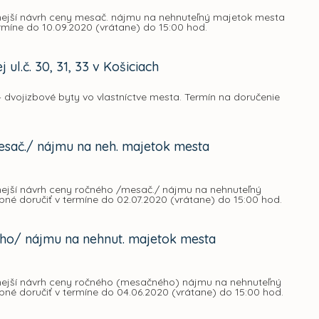
dnejší návrh ceny mesač. nájmu na nehnuteľný majetok mesta
ermíne do 10.09.2020 (vrátane) do 15:00 hod.
ul.č. 30, 31, 33 v Košiciach
 dvojizbové byty vo vlastníctve mesta. Termín na doručenie
esač./ nájmu na neh. majetok mesta
dnejší návrh ceny ročného /mesač./ nájmu na nehnuteľný
bné doručiť v termíne do 02.07.2020 (vrátane) do 15:00 hod.
ého/ nájmu na nehnut. majetok mesta
dnejší návrh ceny ročného (mesačného) nájmu na nehnuteľný
ebné doručiť v termíne do 04.06.2020 (vrátane) do 15:00 hod.