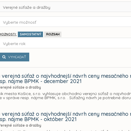
Verejné súťaže a dražby
Vyberte možnosť
SAMOSTATNÝ
ROZSAH
MOŽNOSTI:
Vyberte rok
VYHĽADAŤ
verejná súťaž o najvhodnejší návrh ceny mesačného 
esp. nájme BPMK - december 2021
erejné súťaže a dražby
ik mesta Košice, s.r.o. vyhlasuje obchodnú verejnú súťaž o najvho
 v správe resp. nájme BPMK, s.r.o. . Súťažný návrh je potrebné doru
verejná súťaž o najvhodnejší návrh ceny mesačného 
esp. nájme BPMK - október 2021
Verejné súťaže a dražby