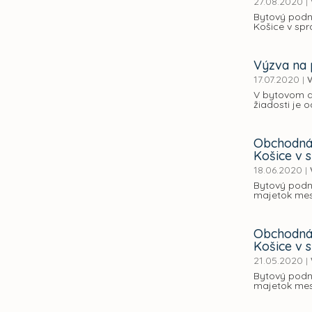
27.08.2020
|
Bytový podni
Košice v spr
Výzva na p
17.07.2020
|
V
V bytovom do
žiadosti je 
Obchodná 
Košice v s
18.06.2020
|
Bytový podni
majetok mest
Obchodná 
Košice v s
21.05.2020
|
Bytový podn
majetok mest