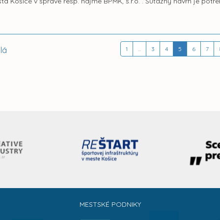
a Košice v správe resp. nájme BPMK, s.r.o. . Súťažný návrh je potr
lá
1
...
3
4
5
6
7
MESTSKÉ PODNIKY