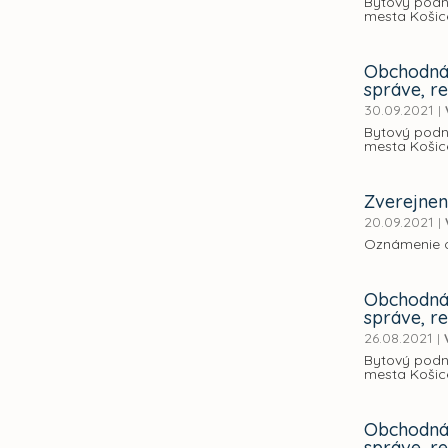
Bytový podn
mesta Košice
Obchodná 
správe, r
30.09.2021
|
Bytový podn
mesta Košice
Zverejnen
20.09.2021
|
Oznámenie o 
Obchodná 
správe, r
26.08.2021
|
Bytový podn
mesta Košice
Obchodná 
správe, r