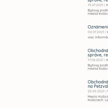
15.07.2021
|
V
Bytový podn
mesta Košice
Oznámenie
02.07.2021
|
viac informác
Obchodná 
správe, r
17.06.2021
|
V
Bytový podn
mesta Košice
Obchodná 
na Petzva
25.05.2021
|
Mesto Košice
Košiciach. L