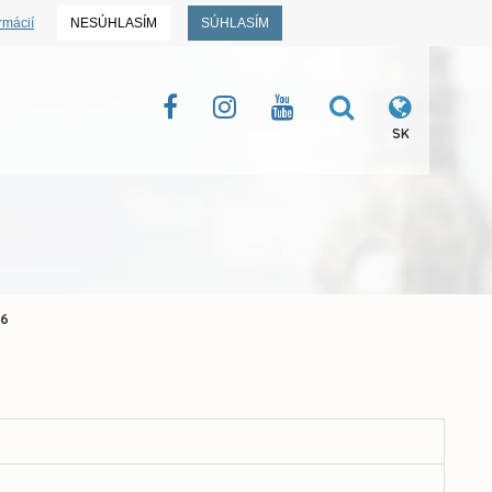
rmácií
NESÚHLASÍM
SÚHLASÍM
SK
06