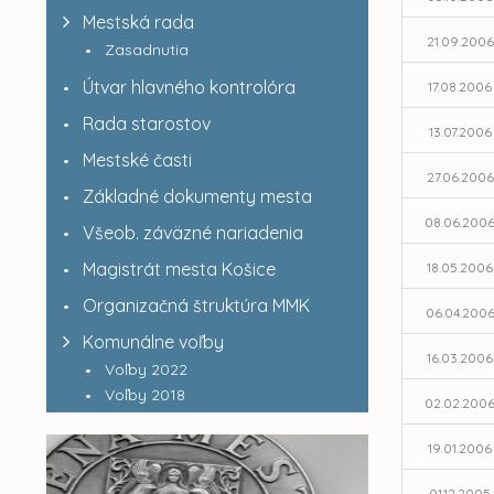
Mestská rada
21.09.2006
Zasadnutia
Útvar hlavného kontrolóra
17.08.2006
Rada starostov
13.07.2006
Mestské časti
27.06.2006
Základné dokumenty mesta
08.06.200
Všeob. záväzné nariadenia
Magistrát mesta Košice
18.05.2006
Organizačná štruktúra MMK
06.04.200
Komunálne voľby
16.03.2006
Voľby 2022
Voľby 2018
02.02.200
19.01.2006
01.12.2005