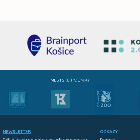
MESTSKÉ PODNIKY
NEWSLETTER
ODKAZY
Prihláste sa na odber newslettera mesta
Domov