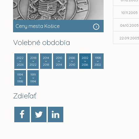
10.11.2005
Ceny mesta Košice
06.10.2005
22.09.200
Volebné obdobia
2022
2018
2014
2010
2006
2002
1998
2026
2022
2018
2014
2010
2006
2002
1994
1991
1998
1994
Zdieľať