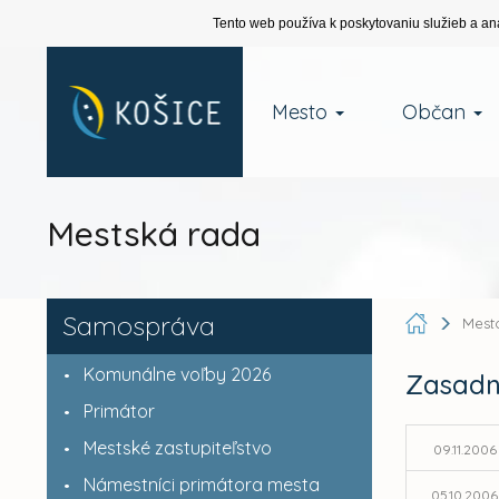
Tento web používa k poskytovaniu služieb a an
Mesto
Občan
Mestská rada
Samospráva
Mest
Komunálne voľby 2026
Zasadn
Primátor
Mestské zastupiteľstvo
09.11.2006
Námestníci primátora mesta
05.10.2006