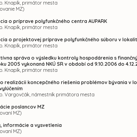
p. Knapík, primátor mesta
kovanie MZ)
ácia o príprave polyfunkčného centra AUPARK
p. Knapík, primátor mesta
ácia o projektovej príprave polyfunkčného súboru v lokali
p. Knapík, primátor mesta
atívna správa o výsledku kontroly hospodárenia s finanč
oku 2005 vykonaná NKÚ SR v období od 9.10.2006 do 4.12.
p. Knapík, primátor mesta
o realizácii koncepčného riešenia problémov bývania v 
vylúčením
 p. Vargovčák, námestník primátora mesta
elácie poslancov MZ
kovaní MZ)
, informácie a vysvetlenia
kovaní MZ)