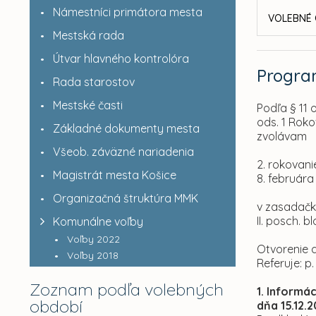
Námestníci primátora mesta
VOLEBNÉ 
Mestská rada
Útvar hlavného kontrolóra
Progr
Rada starostov
Mestské časti
Podľa § 11 
ods. 1 Rok
Základné dokumenty mesta
zvolávam
Všeob. záväzné nariadenia
2. rokovani
Magistrát mesta Košice
8. februára
Organizačná štruktúra MMK
v zasadačk
II. posch. 
Komunálne voľby
Voľby 2022
Otvorenie 
Voľby 2018
Referuje: p
Zoznam podľa volebných
1. Informá
období
dňa 15.12.