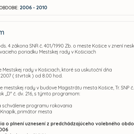
2006 - 2010
OBDOBIE:
am
ods. 4 zákona SNR č. 401/1990 Zb. o meste Košice v znení nesk
ovacieho poriadku Mestskej rady v Košiciach
e Mestskej rady v Košiciach, ktoré sa uskutoční dňa
 2007 ( štvrtok ) od 8.00 hod.
e mestskej rady v budove Magistrátu mesta Košice, Tr. SNP č
blok „D" č. dv. 216, s týmto programom:
a schválenie programu rokovania
. Knapík, primátor mesta
cia o plnení uznesení z predchádzajúceho volebného obd
2006