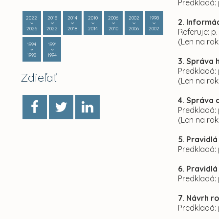
Predkladá: 
2022
2018
2014
2010
2006
2002
1998
2. Informá
2026
2022
2018
2014
2010
2006
2002
Referuje: p
(Len na ro
1994
1991
1998
1994
3. Správa 
Predkladá: 
Zdieľať
(Len na ro
4. Správa 
Predkladá: 
(Len na ro
5. Pravidl
Predkladá: 
6. Pravidl
Predkladá: 
7. Návrh r
Predkladá: 