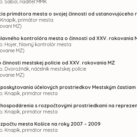
p. Sabol, riaditeľ MMK
cia primátora mesta o svojej činnosti od ustanovujúceho
. Knapík, primátor mesta
kovaní MZ)
hlavného kontrolóra mesta o činnosti od XXV. rokovania
p. Hojer, hlavný kontrolór mesta
kovanie MZ)
o činnosti mestskej polície od XXV. rokovania MZ
p. Dvorožňák, náčelník mestskej polície
kovanie MZ)
á poskytovania účelových prostriedkov Mestským častiam
p. Knapík, primátor mesta
á hospodárenia s rozpočtovými prostriedkami na repreze
p. Knapík, primátor mesta
ozpočtu mesta Košice na roky 2007 – 2009
p. Knapík, primátor mesta