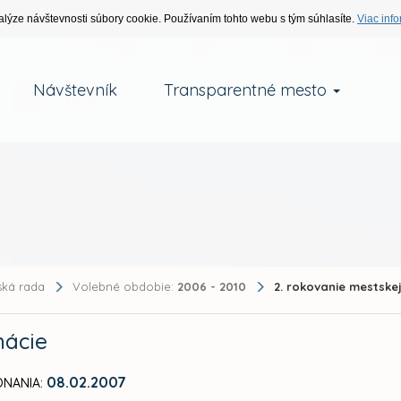
alýze návštevnosti súbory cookie. Používaním tohto webu s tým súhlasíte.
Viac info
Návštevník
Transparentné mesto
ská rada
Volebné obdobie:
2006 - 2010
2. rokovanie mestske
mácie
08.02.2007
NANIA: