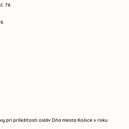
č. 76
06
vy pri príležitosti osláv Dňa mesta Košice v roku