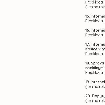
Predkladá: 
(Len na ro
15. Inform
Predkladá: 
16. Inform
Predkladá: 
17. Inform
Košice v r
Predkladá: 
18.
Správa 
sociálnym 
Predkladá:
19. Interp
(Len na ro
20. Dopyty
(Len na ro