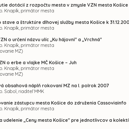
utie dotácií z rozpočtu mesta v zmysle VZN mesta Košice 
p. Knapík, primátor mesta
o stave a štruktúre dlhovej služby mesta Košice k 31.12.20
p. Knapík, primátor mesta
VZN o určení názvu ulíc „Ku hájovni" a „Vrchná"
p. Knapík, primátor mesta
kovanie MZ)
VZN o erbe a vlajke MČ Košice – Juh
p. Knapík, primátor mesta
kovanie MZ)
á obsahová náplň rokovaní MZ na I. polrok 2007
p. Sabol, riaditeľ MMK
vanie zástupcu mesta Košice do združenia Cassoviainfo
p. Knapík, primátor mesta
na udelenie „Ceny mesta Košice" pre jednotlivcov a kolektí