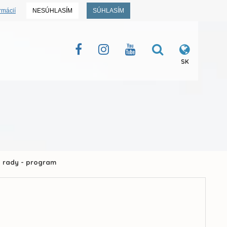
rmácií
NESÚHLASÍM
SÚHLASÍM
SK
j rady - program