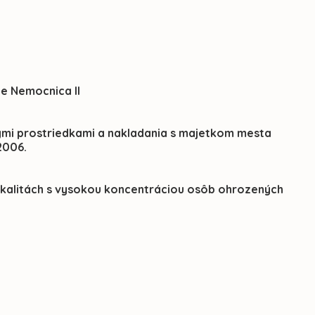
te Nemocnica II
nými prostriedkami a nakladania s majetkom mesta
2006.
lokalitách s vysokou koncentráciou osôb ohrozených