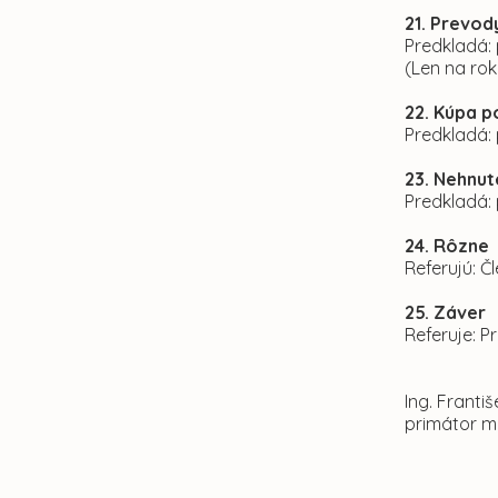
21. Prevod
Predkladá: 
(Len na ro
22. Kúpa p
Predkladá:
23. Nehnut
Predkladá:
24. Rôzne
Referujú: Č
25. Záver
Referuje: 
Ing. Franti
primátor m