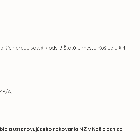
orších predpisov, § 7 ods. 3 Štatútu mesta Košice a § 4
.48/A,
obia a ustanovujúceho rokovania MZ v Košiciach zo