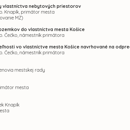
y vlastníctva nebytových priestorov
p. Knapík, primátor mesta
kovanie MZ)
ozemkov do vlastníctva mesta Košice
 p. Čečko, námestník primátora
eľnosti vo vlastníctve mesta Košice navrhované na odpre
 p. Čečko, námestník primátora
lenovia mestskej rady
Primátor mesta
šek Knapík
esta