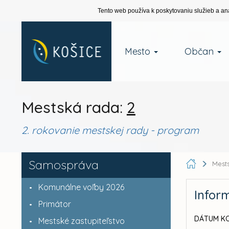
Tento web používa k poskytovaniu služieb a an
Mesto
Občan
Mestská rada:
2
2. rokovanie mestskej rady - program
Samospráva
Mest
Komunálne voľby 2026
Infor
Primátor
DÁTUM KO
Mestské zastupiteľstvo