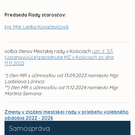
Predseda Rady starostov:
Ing. Mgr. Lenka Kovačevičová
voľba členov Mestskej rady v Košiciach
uzn. č. 3/I.
(ustanovujúce)zasadnutie MZ v Košiciach zo dňa
11.11.2022
*) člen MR s účinnosťou od 13.09.2023 namiesto Mgr.
Ladislava Lörinca
**) člen MR s účinnosťou od 11.12.2024 namiesto Mgr.
Martina Semana
Zmeny v zložení mestskej rady v priebehu volebného
obdobia 2022 - 2026
Samospráva