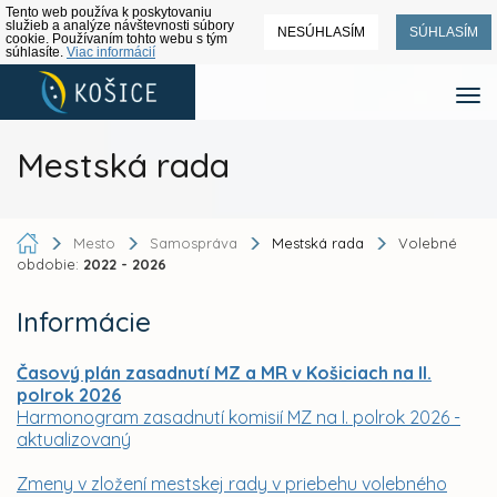
Tento web používa k poskytovaniu
služieb a analýze návštevnosti súbory
NESÚHLASÍM
SÚHLASÍM
cookie. Používaním tohto webu s tým
súhlasíte.
Viac informácií
Mestská rada
Mesto
Samospráva
Mestská rada
Volebné
obdobie:
2022 - 2026
Informácie
Časový plán zasadnutí MZ a MR v Košiciach na II.
polrok 2026
Harmonogram zasadnutí komisií MZ na I. polrok 2026 -
aktualizovaný
Zmeny v zložení mestskej rady v priebehu volebného