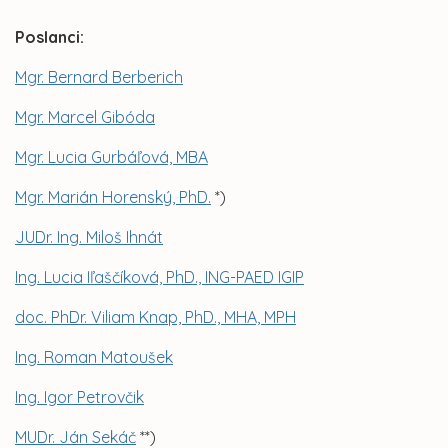
Poslanci:
Mgr. Bernard Berberich
Mgr. Marcel Gibóda
Mgr. Lucia Gurbáľová, MBA
Mgr. Marián Horenský, PhD.
*)
JUDr. Ing. Miloš Ihnát
Ing. Lucia Iľaščíková, PhD., ING-PAED IGIP
doc. PhDr. Viliam Knap, PhD., MHA, MPH
Ing. Roman Matoušek
Ing. Igor Petrovčik
MUDr. Ján Sekáč
**)