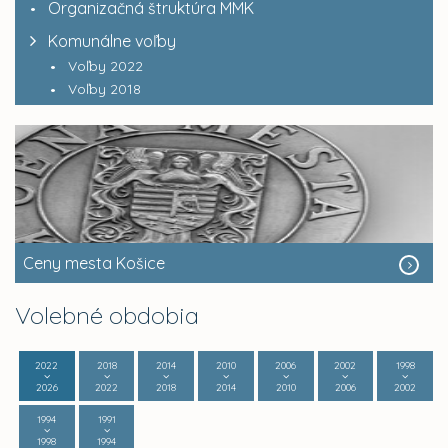
Organizačná štruktúra MMK
Komunálne voľby
Voľby 2022
Voľby 2018
Ceny mesta Košice
Volebné obdobia
2022
2018
2014
2010
2006
2002
1998
2026
2022
2018
2014
2010
2006
2002
1994
1991
1998
1994