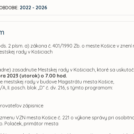
2022 - 2026
OBDOBIE:
am
ods. 2 písm. a) zákona č. 401/1990 Zb. o meste Košice v znení
estskej rady v Košiciach
adne) zasadnutie Mestskej rady v Košiciach, ktoré sa uskutoč
ra 2023 (utorok) o 7.00 hod.
e mestskej rady v budove Magistrátu mesta Košice,
8/A, II. posch. blok „D“ č. dv. 216, s týmto programom:
erovateľov zápisnice
a zmenu VZN mesta Košice č. 221 o výkone správy pri osobitn
p. Polaček, primátor mesta