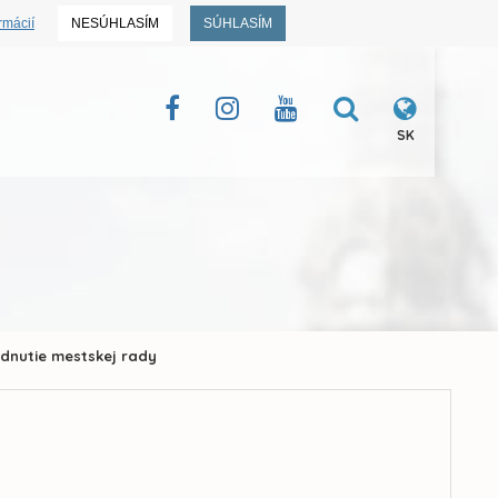
rmácií
NESÚHLASÍM
SÚHLASÍM
SK
adnutie mestskej rady