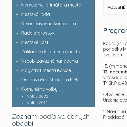
Námestníci primátora mesta
VOLEBNÉ 
Mestská rada
Útvar hlavného kontrolóra
Progr
Rada starostov
Mestské časti
Podľa § 11 
poriadku M
Základné dokumenty mesta
zvolávam
Všeob. záväzné nariadenia
13. (mimori
Magistrát mesta Košice
12. decemb
v zasadačk
Organizačná štruktúra MMK
Tr. SNP č. 4
Komunálne voľby
Otvorenie
Voľby 2022
Určenie ov
Voľby 2018
1. Návrh n
Zoznam podľa volebných
Predkladá: 
období