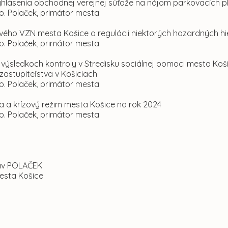
yhlásenia obchodnej verejnej súťaže na nájom parkovacích p
p. Polaček, primátor mesta
ového VZN mesta Košice o regulácii niektorých hazardných hi
p. Polaček, primátor mesta
o výsledkoch kontroly v Stredisku sociálnej pomoci mesta K
zastupiteľstva v Košiciach
p. Polaček, primátor mesta
a a krízový režim mesta Košice na rok 2024
p. Polaček, primátor mesta
lav POLAČEK
esta Košice