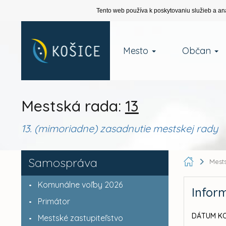
Tento web používa k poskytovaniu služieb a an
Mesto
Občan
Mestská rada:
13
13. (mimoriadne) zasadnutie mestskej rady
Samospráva
Mest
Komunálne voľby 2026
Infor
Primátor
DÁTUM KO
Mestské zastupiteľstvo