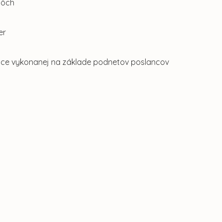
lôch
er
ošice vykonanej na základe podnetov poslancov