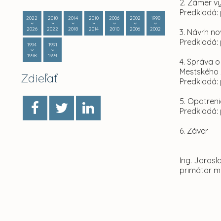
2. Zámer v
Predkladá: 
2022
2018
2014
2010
2006
2002
1998
2026
2022
2018
2014
2010
2006
2002
3. Návrh n
Predkladá: 
1994
1991
1998
1994
4. Správa 
Mestského 
Zdieľať
Predkladá: 
5. Opatreni
Predkladá: 
6. Záver
Ing. Jaros
primátor m