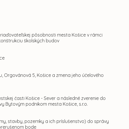
zriaďovateľskej pôsobnosti mesta Košice v rámci
konštrukciu školských budov
ice
u, Orgovánová 5, Košice a zmena jeho účelového
stskej časti Košice - Sever a následné zverenie do
vy Bytovým podnikom mesta Košice, s.r.o.
omy, stavby, pozemky a ich príslušenstvo) do správy
o prerušenom bode