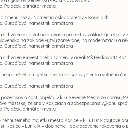
 a cyklistov Gemerská - Rastislavova ulica“
p. Polaček, primátor mesta
a za zmenu názvu Námestia osloboditeľov v Košiciach
 p. Gurbáľová, námestník primátora
a schválenie spolufinancovania projektov základných škôl v 
lovensko na základe výzvy zameranej na modernizáciu a re
 p. Gurbáľová, námestník primátora
a schválenie investičného zámeru v areáli MŠ Hečkova 13 Koš
 p. Gurbáľová, námestník primátora
e nehnuteľného majetku mesta zo správy Centra voľného čas
 p. Gurbáľová, námestník primátora
 pozemkov a časti objektu v k. ú. Severné Mesto zo správy Me
áve mestskej zelene v Košiciach a zabezpečenie výkonu sprá
p. Polaček, primátor mesta
e nehnuteľného majetku mesta Košice v k. ú. Luník (bytové d
sti Košice – Luník IX – doplnenie - pokračovanie rokovania 