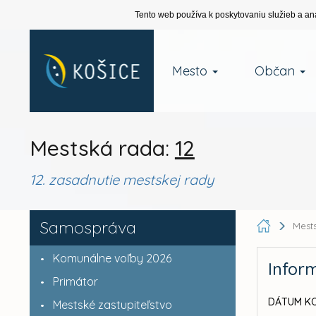
Tento web používa k poskytovaniu služieb a an
Mesto
Občan
Mestská rada:
12
12. zasadnutie mestskej rady
Samospráva
Mest
Komunálne voľby 2026
Infor
Primátor
DÁTUM KO
Mestské zastupiteľstvo