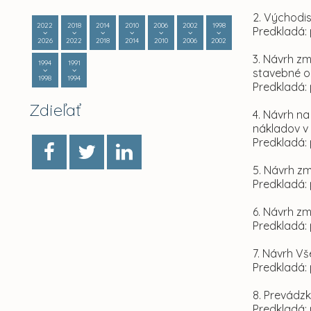
2. Východi
2022
2018
2014
2010
2006
2002
1998
Predkladá: 
2026
2022
2018
2014
2010
2006
2002
3. Návrh z
1994
1991
stavebné o
1998
1994
Predkladá: 
Zdieľať
4. Návrh n
nákladov v
Predkladá: 
5. Návrh z
Predkladá: 
6. Návrh z
Predkladá: 
7. Návrh V
Predkladá: 
8. Prevádz
Predkladá: 