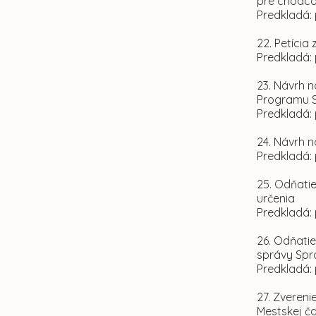
pre chodcov
Predkladá: 
22. Petíci
Predkladá:
23. Návrh n
Programu S
Predkladá:
24. Návrh n
Predkladá:
25. Odňati
určenia
Predkladá:
26. Odňatie
správy Spr
Predkladá: 
27. Zvereni
Mestskej ča