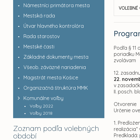
Námestníci primátora mesta
VOLEBNÉ 
Mestská rada
Útvar hlavného kontrolóra
Progr
Rada starostov
Mestské časti
Podľa § 11 
poriadku M
Základné dokumenty mesta
zvolávam
Všeob. záväzné nariadenia
12. zasadnu
Magistrát mesta Košice
22. novemb
v zasadačke
Organizačná štruktúra MMK
II. posch. 
Komunálne voľby
Otvorenie
Voľby 2022
Určenie ov
Voľby 2018
1. Predlože
Zoznam podľa volebných
realizácia
období
Predkladá: 