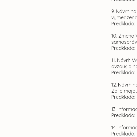
9. Návrh n
vymedzeno
Predkladá: 
10. Zmena 
samosprávy
Predkladá: 
11. Návrh 
ovzdušia n
Predkladá: 
12. Návrh n
Zb. o maje
Predkladá: 
13. Inform
Predkladá: 
14. Inform
Predkladá: 