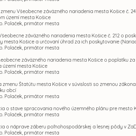
a zmenu Všeobecne záväzného nariadenia mesta Košice č. 24
m území mesta Košice
p. Polaček, primátor mesta
Všeobecne záväzného nariadenia mesta Košice č. 212 o posky
 mesta Košice a určovaní úhrad za ich poskytovanie (Nariade
p. Polaček, primátor mesta
Všeobecne záväzného nariadenia mesta Košice o poplatku za
a území mesta Košice
p. Polaček, primátor mesta
a zmenu Štatútu mesta Košice v súvislosti so zmenou zákona 
tku obcí
p. Polaček, primátor mesta
ácia o stave spracovania nového územného plánu pre mesto 
p. Polaček, primátor mesta
ácia o náprave záberu poľnohospodárskej a lesnej pôdy v Za
p. Polaček, primátor mesta