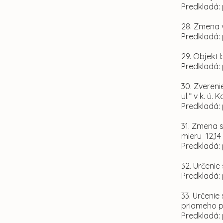
Predkladá: 
28. Zmena 
Predkladá: 
29. Objekt 
Predkladá: 
30. Zvereni
ul.“ v k. ú
Predkladá: 
31. Zmena 
mieru 12,14
Predkladá: 
32. Určenie
Predkladá: 
33. Určenie
priameho 
Predkladá: 