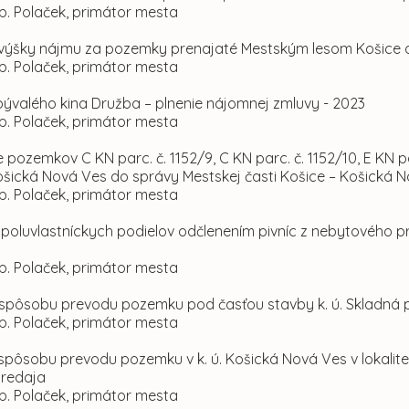
p. Polaček, primátor mesta
výšky nájmu za pozemky prenajaté Mestským lesom Košice a.
p. Polaček, primátor mesta
bývalého kina Družba – plnenie nájomnej zmluvy - 2023
p. Polaček, primátor mesta
e pozemkov C KN parc. č. 1152/9, C KN parc. č. 1152/10, E KN
. Košická Nová Ves do správy Mestskej časti Košice – Košická 
p. Polaček, primátor mesta
spoluvlastníckych podielov odčlenením pivníc z nebytového p
p. Polaček, primátor mesta
 spôsobu prevodu pozemku pod časťou stavby k. ú. Skladná pre
p. Polaček, primátor mesta
 spôsobu prevodu pozemku v k. ú. Košická Nová Ves v lokalit
predaja
p. Polaček, primátor mesta