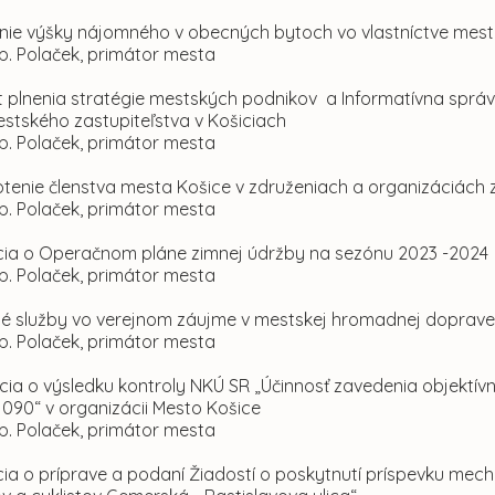
nie výšky nájomného v obecných bytoch vo vlastníctve mesta K
p. Polaček, primátor mesta
 plnenia stratégie mestských podnikov a Informatívna správa o
estského zastupiteľstva v Košiciach
p. Polaček, primátor mesta
otenie členstva mesta Košice v združeniach a organizáciách 
p. Polaček, primátor mesta
ácia o Operačnom pláne zimnej údržby na sezónu 2023 -2024
p. Polaček, primátor mesta
né služby vo verejnom záujme v mestskej hromadnej doprave 
p. Polaček, primátor mesta
cia o výsledku kontroly NKÚ SR „Účinnosť zavedenia objektívn
090“ v organizácii Mesto Košice
p. Polaček, primátor mesta
cia o príprave a podaní Žiadostí o poskytnutí príspevku mec