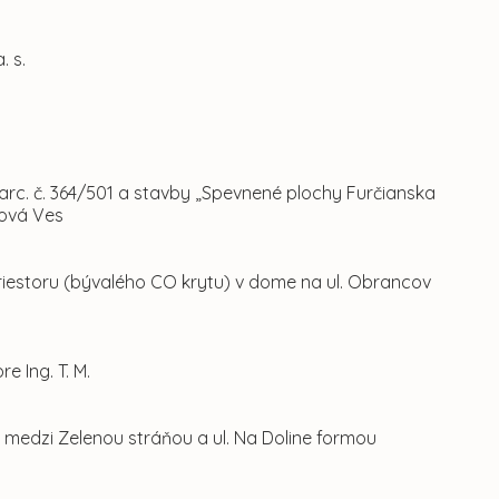
 s.
 parc. č. 364/501 a stavby „Spevnené plochy Furčianska
Nová Ves
riestoru (bývalého CO krytu) v dome na ul. Obrancov
 Ing. T. M.
e medzi Zelenou stráňou a ul. Na Doline formou