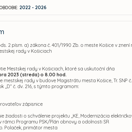
2022 - 2026
OBDOBIE:
am
ods. 2 písm. a) zákona č. 401/1990 Zb. o meste Košice v znení
estskej rady v Košiciach
tie Mestskej rady v Košiciach, ktoré sa uskutoční dňa
ra 2023 (streda) o 8.00 hod.
 mestskej rady v budove Magistrátu mesta Košice, Tr. SNP č.
blok „D“ č. dv. 216, s týmto programom:
erovateľov zápisnice
nie žiadosti o schválenie projektu „KE, Modernizácia električko
“ v rámci Programu PSK/Plán obnovy a odolnosti SR
p. Polaček, primátor mesta