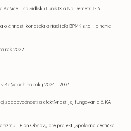
ošice – na Sídlisku Luník IX a Na Demetri 1- 6
 činnosti konateľa a riaditeľa BPMK s.r.o. - plnenie
za rok 2022
v Košiciach na roky 2024 – 2033
ej zodpovednosti a efektívnosti jej fungovania č. KA-
hanizmu – Plán Obnovy pre projekt „Spoločná cestička