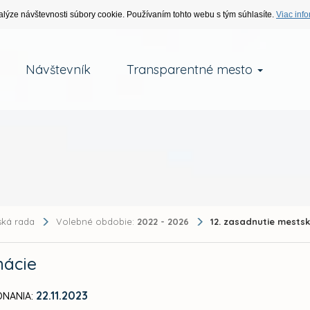
alýze návštevnosti súbory cookie. Používaním tohto webu s tým súhlasíte.
Viac info
Návštevník
Transparentné mesto
ská rada
Volebné obdobie:
2022 - 2026
12. zasadnutie mests
mácie
22.11.2023
NANIA: