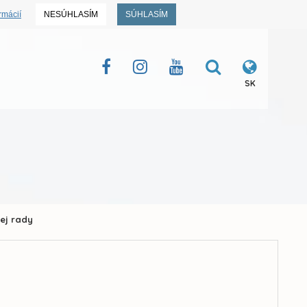
rmácií
NESÚHLASÍM
SÚHLASÍM
SK
kej rady