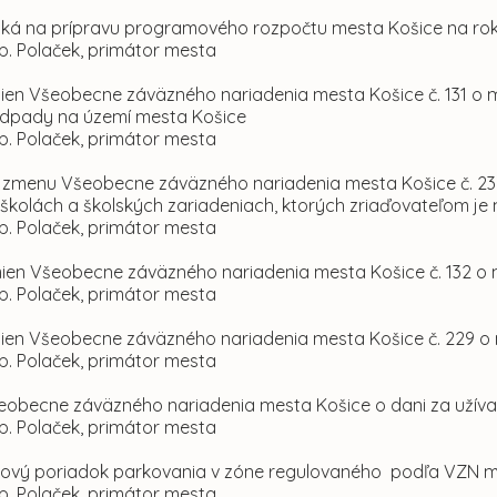
ská na prípravu programového rozpočtu mesta Košice na ro
p. Polaček, primátor mesta
mien Všeobecne záväzného nariadenia mesta Košice č. 131 
dpady na území mesta Košice
p. Polaček, primátor mesta
a zmenu Všeobecne záväzného nariadenia mesta Košice č. 237
 školách a školských zariadeniach, ktorých zriaďovateľom je
p. Polaček, primátor mesta
mien Všeobecne záväzného nariadenia mesta Košice č. 132 o
p. Polaček, primátor mesta
mien Všeobecne záväzného nariadenia mesta Košice č. 229 o 
p. Polaček, primátor mesta
šeobecne záväzného nariadenia mesta Košice o dani za užíva
p. Polaček, primátor mesta
kový poriadok parkovania v zóne regulovaného podľa VZN mes
p. Polaček, primátor mesta