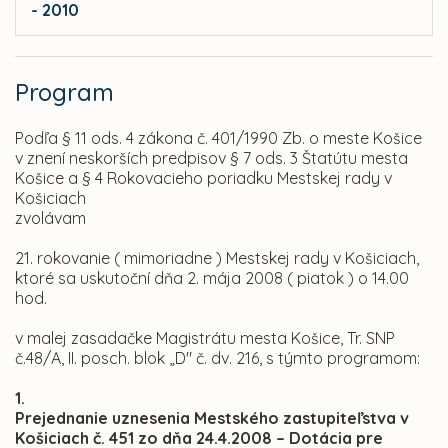
- 2010
Program
Podľa § 11 ods. 4 zákona č. 401/1990 Zb. o meste Košice
v znení neskorších predpisov § 7 ods. 3 Štatútu mesta
Košice a § 4 Rokovacieho poriadku Mestskej rady v
Košiciach
zvolávam
21. rokovanie ( mimoriadne ) Mestskej rady v Košiciach,
ktoré sa uskutoční dňa
2. mája 2008 ( piatok ) o 14.00
hod.
v malej zasadačke Magistrátu mesta Košice, Tr. SNP
č.48/A, II. posch. blok „D" č. dv. 216, s týmto programom:
1.
Prejednanie uznesenia Mestského zastupiteľstva v
Košiciach č. 451 zo dňa 24.4.2008 – Dotácia pre