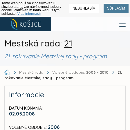
Tento web používa k poskytovaniu
služieb a analýze návštevnosti súbory
NESÚHLASÍM
SÚHLASÍM
cookie. Používaním tohto webu s tým
súhlasíte.
Viac informácií
Mestská rada:
21
21. rokovanie Mestskej rady - program
Mestská rada
Volebné obdobie:
2006 - 2010
21.
rokovanie Mestskej rady - program
Informácie
DÁTUM KONANIA:
02.05.2008
2006
VOLEBNÉ OBDOBIE: