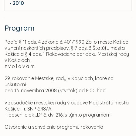
- 2010
Program
Podľa § 11 ods. 4 zákona č. 401/1990 Zb. o meste Košice
v znení neskorších predpisov, § 7 ods. 3 Štatútu mesta
Košice a § 4 ods. 1 Rokovacieho poriadku Mestskej rady
v Košiciach
z v o l á v a m
29. rokovanie Mestskej rady v Košiciach, ktoré sa
uskutoční
dňa
13. novembra 2008 (štvrtok) od 8.00 hod.
v zasadačke mestskej rady v budove Magistrátu mesta
Košice, Tr. SNP č.48/A,
II. posch. blok „D" č. dv. 216, s týmto programom:
Otvorenie a schválenie programu rokovania