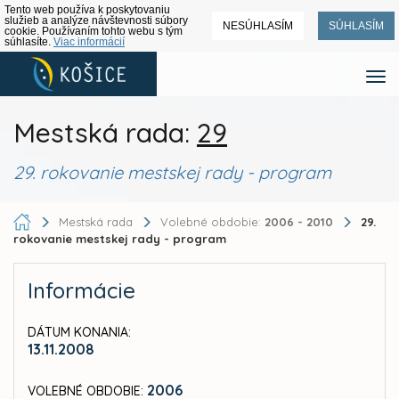
Tento web používa k poskytovaniu
služieb a analýze návštevnosti súbory
NESÚHLASÍM
SÚHLASÍM
cookie. Používaním tohto webu s tým
súhlasíte.
Viac informácií
Mestská rada:
29
29. rokovanie mestskej rady - program
Mestská rada
Volebné obdobie:
2006 - 2010
29.
rokovanie mestskej rady - program
Informácie
DÁTUM KONANIA:
13.11.2008
2006
VOLEBNÉ OBDOBIE: