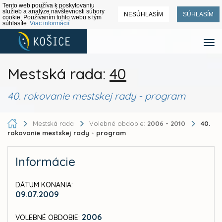
Tento web používa k poskytovaniu
služieb a analýze návštevnosti súbory
NESÚHLASÍM
SÚHLASÍM
cookie. Používaním tohto webu s tým
súhlasíte.
Viac informácií
Mestská rada:
40
40. rokovanie mestskej rady - program
Mestská rada
Volebné obdobie:
2006 - 2010
40.
rokovanie mestskej rady - program
Informácie
DÁTUM KONANIA:
09.07.2009
2006
VOLEBNÉ OBDOBIE: