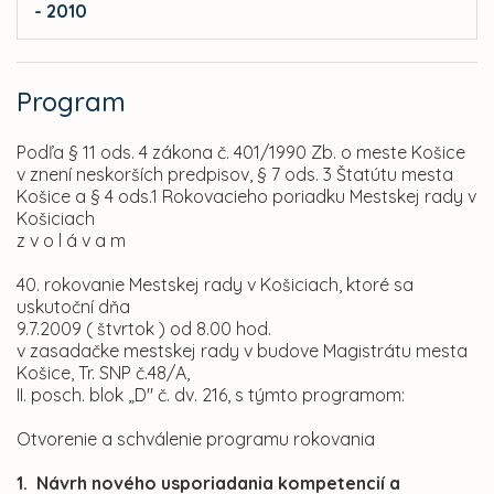
- 2010
Program
Podľa § 11 ods. 4 zákona č. 401/1990 Zb. o meste Košice
v znení neskorších predpisov, § 7 ods. 3 Štatútu mesta
Košice a § 4 ods.1 Rokovacieho poriadku Mestskej rady v
Košiciach
z v o l á v a m
40. rokovanie Mestskej rady v Košiciach, ktoré sa
uskutoční dňa
9.7.2009 ( štvrtok ) od 8.00 hod.
v zasadačke mestskej rady v budove Magistrátu mesta
Košice, Tr. SNP č.48/A,
II. posch. blok „D" č. dv. 216, s týmto programom:
Otvorenie a schválenie programu rokovania
1. Návrh nového usporiadania kompetencií a