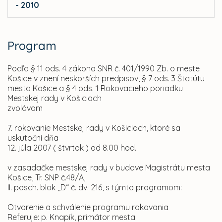
- 2010
Program
Podľa § 11 ods. 4 zákona SNR č. 401/1990 Zb. o meste
Košice v znení neskorších predpisov, § 7 ods. 3 Štatútu
mesta Košice a § 4 ods. 1 Rokovacieho poriadku
Mestskej rady v Košiciach
zvolávam
7. rokovanie Mestskej rady v Košiciach, ktoré sa
uskutoční dňa
12. júla 2007 ( štvrtok ) od 8.00 hod.
v zasadačke mestskej rady v budove Magistrátu mesta
Košice, Tr. SNP č.48/A,
II. posch. blok „D“ č. dv. 216, s týmto programom:
Otvorenie a schválenie programu rokovania
Referuje: p. Knapík, primátor mesta