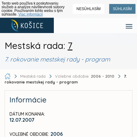
Tento web používa k poskytovaniu
služieb a analýze návštevnosti súbory
NESÚHLASÍM
SÚHLASÍM
cookie. Používaním tohto webu s tým
súhlasíte.
Viac informácií
Mestská rada:
7
7. rokovanie mestskej rady - program
Mestská rada
Volebné obdobie:
2006 - 2010
7.
rokovanie mestskej rady - program
Informácie
DÁTUM KONANIA:
12.07.2007
2006
VOLEBNÉ OBDOBIE: