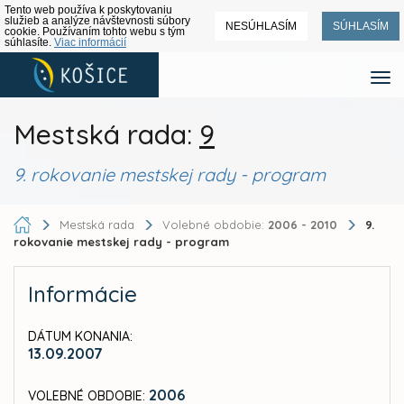
Tento web používa k poskytovaniu
služieb a analýze návštevnosti súbory
NESÚHLASÍM
SÚHLASÍM
cookie. Používaním tohto webu s tým
súhlasíte.
Viac informácií
Mestská rada:
9
9. rokovanie mestskej rady - program
Mestská rada
Volebné obdobie:
2006 - 2010
9.
rokovanie mestskej rady - program
Informácie
DÁTUM KONANIA:
13.09.2007
2006
VOLEBNÉ OBDOBIE: