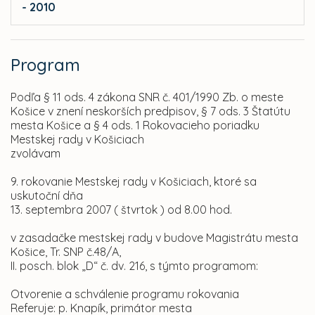
- 2010
Program
Podľa § 11 ods. 4 zákona SNR č. 401/1990 Zb. o meste
Košice v znení neskorších predpisov, § 7 ods. 3 Štatútu
mesta Košice a § 4 ods. 1 Rokovacieho poriadku
Mestskej rady v Košiciach
zvolávam
9. rokovanie Mestskej rady v Košiciach, ktoré sa
uskutoční dňa
13. septembra 2007 ( štvrtok ) od 8.00 hod.
v zasadačke mestskej rady v budove Magistrátu mesta
Košice, Tr. SNP č.48/A,
II. posch. blok „D“ č. dv. 216, s týmto programom:
Otvorenie a schválenie programu rokovania
Referuje: p. Knapík, primátor mesta