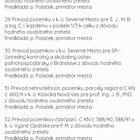
dôvodu hodného osobitného zreteľa
Predkladá: p. Polaček, primátor mesta
29. Prevod pozemku v k. ú. Severné Mesto pre Š. J., M. B.
a Ing. Č. I. každému v podiele 1/3 k celku z dôvodu
hodného osobitného zreteľa
Predkladá: p. Polaček, primátor mesta
30. Prevod pozemkov v k.ú. Severné Mesto pre SR -
Ústredný kontrolný a skúšobný ústav
poľnohospodársky v Bratislave z dôvodu hodného
osobitného zreteľa
Predkladá: p. Polaček, primátor mesta
31. Prevod nehnuteľnosti, pozemku, parcely registra C KN
č. 600/4 v k. ú. Košická Nová Ves pre prof. Ing. J. B., PhD.
z dôvodu hodného osobitného zreteľa
Predkladá: p. Polaček, primátor mesta
32. Prevod pozemkov časť parc. C KN č. 588/40, 588/41 v
k. ú. Vyšné Opátske pre P. M. z dôvodu hodného
osobitného zreteľa
Predkladá: p. Polaček, primátor mesta