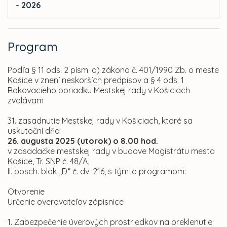
- 2026
Program
Podľa § 11 ods. 2 písm. a) zákona č. 401/1990 Zb. o meste
Košice v znení neskorších predpisov a § 4 ods. 1
Rokovacieho poriadku Mestskej rady v Košiciach
zvolávam
31. zasadnutie Mestskej rady v Košiciach, ktoré sa
uskutoční dňa
26. augusta 2025 (utorok) o 8.00 hod.
v zasadačke mestskej rady v budove Magistrátu mesta
Košice, Tr. SNP č. 48/A,
II. posch. blok „D“ č. dv. 216, s týmto programom:
Otvorenie
Určenie overovateľov zápisnice
1. Zabezpečenie úverových prostriedkov na preklenutie