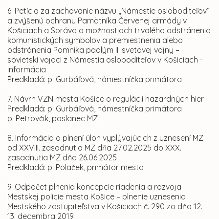
6. Petícia za zachovanie názvu „Námestie osloboditeľov“
a zvýšenú ochranu Pamätníka Červenej armády v
Košiciach a Správa o možnostiach trvalého odstránenia
komunistických symbolov a premiestnenia alebo
odstránenia Pomníka padlým II. svetovej vojny –
sovietski vojaci z Námestia osloboditeľov v Košiciach -
informácia
Predkladá: p. Gurbáľová, námestníčka primátora
7. Návrh VZN mesta Košice o regulácii hazardných hier
Predkladá: p. Gurbáľová, námestníčka primátora
p. Petrovčik, poslanec MZ
8. Informácia o plnení úloh vyplývajúcich z uznesení MZ
od XXVIII. zasadnutia MZ dňa 27.02.2025 do XXX.
zasadnutia MZ dňa 26.06.2025
Predkladá: p. Polaček, primátor mesta
9. Odpočet plnenia koncepcie riadenia a rozvoja
Mestskej polície mesta Košice – plnenie uznesenia
Mestského zastupiteľstva v Košiciach č. 290 zo dňa 12. –
13. decembra 2019