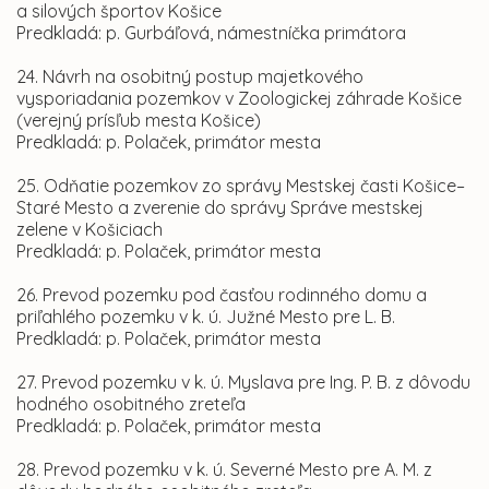
a silových športov Košice
Predkladá: p. Gurbáľová, námestníčka primátora
24. Návrh na osobitný postup majetkového
vysporiadania pozemkov v Zoologickej záhrade Košice
(verejný prísľub mesta Košice)
Predkladá: p. Polaček, primátor mesta
25. Odňatie pozemkov zo správy Mestskej časti Košice–
Staré Mesto a zverenie do správy Správe mestskej
zelene v Košiciach
Predkladá: p. Polaček, primátor mesta
26. Prevod pozemku pod časťou rodinného domu a
priľahlého pozemku v k. ú. Južné Mesto pre L. B.
Predkladá: p. Polaček, primátor mesta
27. Prevod pozemku v k. ú. Myslava pre Ing. P. B. z dôvodu
hodného osobitného zreteľa
Predkladá: p. Polaček, primátor mesta
28. Prevod pozemku v k. ú. Severné Mesto pre A. M. z