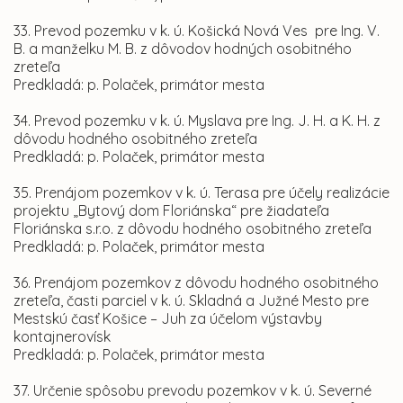
33. Prevod pozemku v k. ú. Košická Nová Ves pre Ing. V.
B. a manželku M. B. z dôvodov hodných osobitného
zreteľa
Predkladá: p. Polaček, primátor mesta
34. Prevod pozemku v k. ú. Myslava pre Ing. J. H. a K. H. z
dôvodu hodného osobitného zreteľa
Predkladá: p. Polaček, primátor mesta
35. Prenájom pozemkov v k. ú. Terasa pre účely realizácie
projektu „Bytový dom Floriánska“ pre žiadateľa
Floriánska s.r.o. z dôvodu hodného osobitného zreteľa
Predkladá: p. Polaček, primátor mesta
36. Prenájom pozemkov z dôvodu hodného osobitného
zreteľa, časti parciel v k. ú. Skladná a Južné Mesto pre
Mestskú časť Košice – Juh za účelom výstavby
kontajnerovísk
Predkladá: p. Polaček, primátor mesta
37. Určenie spôsobu prevodu pozemkov v k. ú. Severné