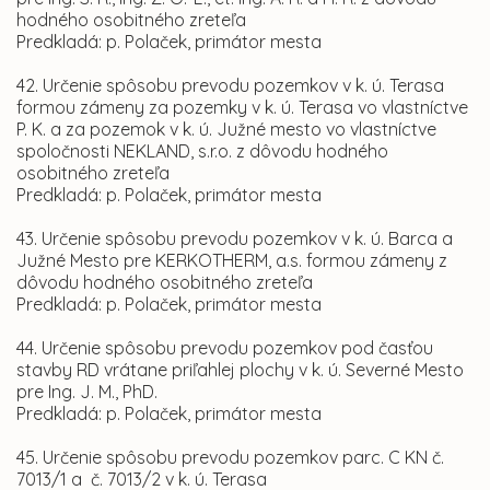
hodného osobitného zreteľa
Predkladá: p. Polaček, primátor mesta
42. Určenie spôsobu prevodu pozemkov v k. ú. Terasa
formou zámeny za pozemky v k. ú. Terasa vo vlastníctve
P. K. a za pozemok v k. ú. Južné mesto vo vlastníctve
spoločnosti NEKLAND, s.r.o. z dôvodu hodného
osobitného zreteľa
Predkladá: p. Polaček, primátor mesta
43. Určenie spôsobu prevodu pozemkov v k. ú. Barca a
Južné Mesto pre KERKOTHERM, a.s. formou zámeny z
dôvodu hodného osobitného zreteľa
Predkladá: p. Polaček, primátor mesta
44. Určenie spôsobu prevodu pozemkov pod časťou
stavby RD vrátane priľahlej plochy v k. ú. Severné Mesto
pre Ing. J. M., PhD.
Predkladá: p. Polaček, primátor mesta
45. Určenie spôsobu prevodu pozemkov parc. C KN č.
7013/1 a č. 7013/2 v k. ú. Terasa