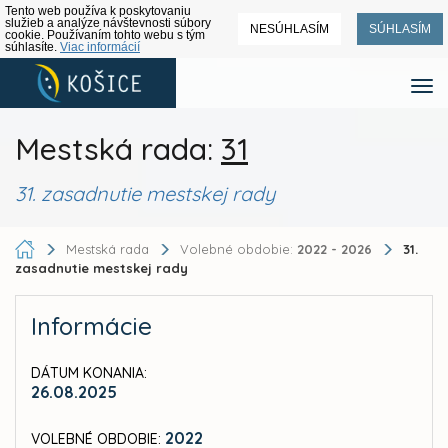
Tento web používa k poskytovaniu
služieb a analýze návštevnosti súbory
NESÚHLASÍM
SÚHLASÍM
cookie. Používaním tohto webu s tým
súhlasíte.
Viac informácií
Mestská rada:
31
31. zasadnutie mestskej rady
Mestská rada
Volebné obdobie:
2022 - 2026
31.
zasadnutie mestskej rady
Informácie
DÁTUM KONANIA:
26.08.2025
2022
VOLEBNÉ OBDOBIE: