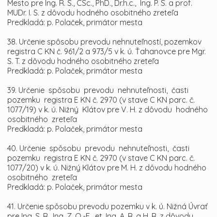
Mesto pre Ing. R. S., CSc., PhD., Dr.h.c., Ing. P. S. a prof.
MUDr. I. S. z dôvodu hodného osobitného zreteľa
Predkladá: p. Polaček, primátor mesta
38. Určenie spôsobu prevodu nehnuteľností, pozemkov
registra C KN č. 961/2 a 973/5 v k. ú. Ťahanovce pre Mgr.
S. T. z dôvodu hodného osobitného zreteľa
Predkladá: p. Polaček, primátor mesta
39. Určenie spôsobu prevodu nehnuteľnosti, časti
pozemku registra E KN č. 2970 (v stave C KN parc. č.
1077/19) v k. ú. Nižný Klátov pre V. H. z dôvodu hodného
osobitného zreteľa
Predkladá: p. Polaček, primátor mesta
40. Určenie spôsobu prevodu nehnuteľnosti, časti
pozemku registra E KN č. 2970 (v stave C KN parc. č.
1077/20) v k. ú. Nižný Klátov pre M. H. z dôvodu hodného
osobitného zreteľa
Predkladá: p. Polaček, primátor mesta
41. Určenie spôsobu prevodu pozemku v k. ú. Nižná Úvrať
pre Ing. S. R., Ing. Z. O.-E., et. Ing. A. R. a H. R. z dôvodu