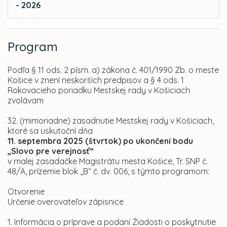
- 2026
Program
Podľa § 11 ods. 2 písm. a) zákona č. 401/1990 Zb. o meste
Košice v znení neskorších predpisov a § 4 ods. 1
Rokovacieho poriadku Mestskej rady v Košiciach
zvolávam
32. (mimoriadne) zasadnutie Mestskej rady v Košiciach,
ktoré sa uskutoční dňa
11. septembra 2025 (štvrtok) po ukončení bodu
„Slovo pre verejnosť“
v malej zasadačke Magistrátu mesta Košice, Tr. SNP č.
48/A, prízemie blok „B“ č. dv. 006, s týmto programom:
Otvorenie
Určenie overovateľov zápisnice
1. Informácia o príprave a podaní Žiadosti o poskytnutie