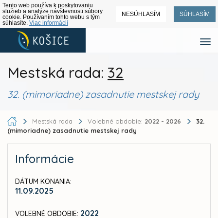
Tento web používa k poskytovaniu
služieb a analýze návštevnosti súbory
NESÚHLASÍM
SÚHLASÍM
cookie. Používaním tohto webu s tým
súhlasíte.
Viac informácií
Mestská rada:
32
32. (mimoriadne) zasadnutie mestskej rady
Mestská rada
Volebné obdobie:
2022 - 2026
32.
(mimoriadne) zasadnutie mestskej rady
Informácie
DÁTUM KONANIA:
11.09.2025
2022
VOLEBNÉ OBDOBIE: