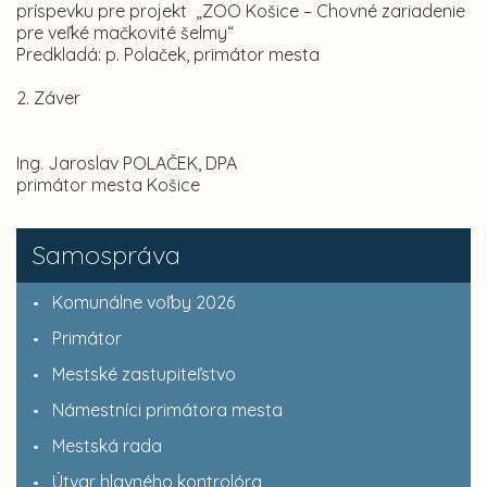
príspevku pre projekt „ZOO Košice – Chovné zariadenie
pre veľké mačkovité šelmy“
Predkladá: p. Polaček, primátor mesta
2. Záver
Ing. Jaroslav POLAČEK, DPA
primátor mesta Košice
Samospráva
Komunálne voľby 2026
Primátor
Mestské zastupiteľstvo
Námestníci primátora mesta
Mestská rada
Útvar hlavného kontrolóra