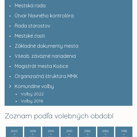
Mestská rada
Útvar hlavného kontrolóra
Rada starostov
Mestské časti
Základné dokumenty mesta
Všeob. záväzné nariadenia
Magistrát mesta Košice
Organizačná štruktúra MMK
Komunálne voľby
Voľby 2022
Voľby 2018
Zoznam podľa volebných období
2022
2018
2014
2010
2006
2002
1998