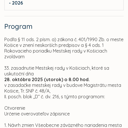
- 2026
Program
Podľa § 11 ods. 2 písm. a) zákona č. 401/1990 Zb. o meste
Košice v znení neskorších predpisov a § 4 ods. 1
Rokovacieho poriadku Mestskej rady v Košiciach
zvolávam
33. zasadnutie Mestskej rady v Košiciach, ktoré sa
uskutoční dňa
28. októbra 2025 (utorok) o 8.00 hod.
v zasadačke mestskej rady v budove Magistrátu mesta
Košice, Tr. SNP č. 48/A,
II. posch. blok „D“ č. dv. 216, s týmto programom:
Otvorenie
Určenie overovateľov zápisnice
1. Návrh zmien Všeobecne záväzného nariadenia mesta