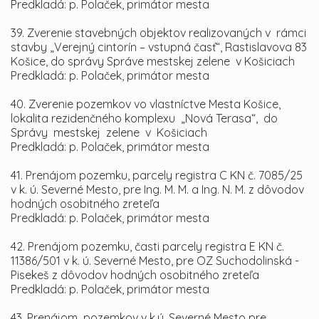
Predkladá: p. Polaček, primátor mesta
39. Zverenie stavebných objektov realizovaných v rámci
stavby „Verejný cintorín – vstupná časť“, Rastislavova 83
Košice, do správy Správe mestskej zelene v Košiciach
Predkladá: p. Polaček, primátor mesta
40. Zverenie pozemkov vo vlastníctve Mesta Košice,
lokalita rezidenčného komplexu „Nová Terasa“, do
Správy mestskej zelene v Košiciach
Predkladá: p. Polaček, primátor mesta
41. Prenájom pozemku, parcely registra C KN č. 7085/25
v k. ú. Severné Mesto, pre Ing. M. M. a Ing. N. M. z dôvodov
hodných osobitného zreteľa
Predkladá: p. Polaček, primátor mesta
42. Prenájom pozemku, časti parcely registra E KN č.
11386/501 v k. ú. Severné Mesto, pre OZ Suchodolinská -
Pisekeš z dôvodov hodných osobitného zreteľa
Predkladá: p. Polaček, primátor mesta
43. Prenájom pozemkov v k.ú. Severné Mesto pre