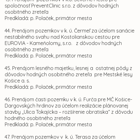
spoločnosť PreventClinic s.r.o. z dôvodov hodných
osobitného zreteľa
Predkladá: p. Polaček, primátor mesta
44. Prenájom pozemkov v k. ú. Čermeľ za účelom sanácie
nestabilného svahu nad Kostolianskou cestou pre
EUROVIA - Kameňolomy, s.r.o. z dôvodov hodných
osobitného zreteľa
Predkladá: p. Polaček, primátor mesta
45. Prenájom lesného majetku, lesnej a ostatnej pôdy z
dôvodov hodných osobitného zreteľa pre Mestské lesy
Košice a. s.
Predkladá: p. Polaček, primátor mesta
46. Prenájom časti pozemku v k. ú. Furča pre MČ Košice-
Dargovských hrdinov za účelom realizácie plánovanej
stavby „Ulica Tokajícka – rozšírenie obratiska“ z dôvodu
hodného osobitného zreteľa
Predkladá: p. Polaček, primátor mesta
47. Prenájom pozemkov v k. ú. Terasa za účelom