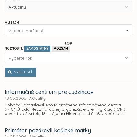
Aktuality
AUTOR:
Vyberte možnosť
ROK:
SAMOSTATNÝ
ROZSAH
MOŽNOSTI:
Vyberte rok
VYHĽADAŤ
Informačné centrum pre cudzincov
18.05.2006
|
Aktuality
Pobočku bratislavského Migračného informačného centra
(MIC) Úradu Medzinárodnej organizácie pre migráciu (IOM)
otvorili vo štvrtok, 18. mája na Hlavnej ulici č. 68 v Košiciach.
Primátor pozdravil košické matky
14.05.2006
|
Aktuality