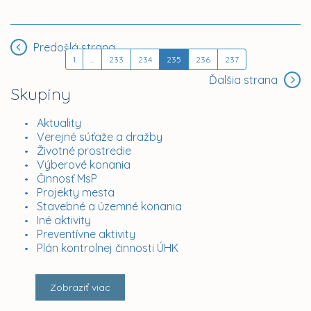
Predošlá strana
1
...
233
234
235
236
237
Ďalšia strana
Skupiny
Aktuality
Verejné súťaže a dražby
Životné prostredie
Výberové konania
Činnosť MsP
Projekty mesta
Stavebné a územné konania
Iné aktivity
Preventívne aktivity
Plán kontrolnej činnosti ÚHK
Zobraziť viac