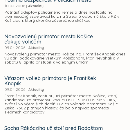
10.04.2006
|
Aktuality
Pätnásť adeptov policajného remesla dnes nastúpilo na
trojmesačný vzdelávací kurz na Strednú odbornú školu PZ v
Košiciach, ktorý ukončia záverečnou skúškou.
Novozvolený primátor mesta Košice
ďakuje voličom
09.04.2006
|
Aktuality
Novozvolený primátor mesta Košice Ing. František Knapík dnes
vyjadril poďakovanie všetkým Košičanom, ktorí neváhali a v
sobotu 8. apríla pristúpili k volebným urnám:
Víťazom volieb primátora je František
Knapík
09.04.2006
|
Aktuality
František Knapík, zastupujúci primátor mesta Košice, ktorý
kandidoval za pravicovú koalíciu KDH-SDKÚ-DS-SMK-OKS,
zvíťazil vo včerajších doplňujúcich voľbách primátora Košíc.
Získal 7302 platných hlasov, čo bolo najviac spomedzi
siedmich kandidátov.
Socha Rákócziho už stojí pred Rodoštom