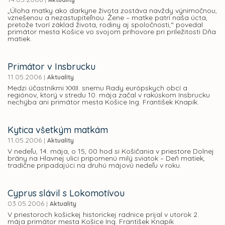
„Úloha matky ako darkyne života zostáva navždy výnimočnou,
vznešenou a nezastupiteľnou. Žene – matke patrí naša úcta,
pretože tvorí základ života, rodiny aj spoločnosti,“ povedal
primátor mesta Košice vo svojom príhovore pri príležitosti Dňa
matiek.
Primátor v Insbrucku
11.05.2006
|
Aktuality
Medzi účastníkmi XXIII. snemu Rady európskych obcí a
regiónov, ktorý v stredu 10. mája začal v rakúskom Insbrucku
nechýba ani primátor mesta Košice Ing. František Knapík.
Kytica všetkým matkám
11.05.2006
|
Aktuality
V nedeľu, 14. mája, o 15, 00 hod si Košičania v priestore Dolnej
brány na Hlavnej ulici pripomenú milý sviatok – Deň matiek,
tradične pripadajúci na druhú májovú nedeľu v roku.
Cyprus slávil s Lokomotívou
03.05.2006
|
Aktuality
V priestoroch košickej historickej radnice prijal v utorok 2.
mája primátor mesta Košice Ing. František Knapík