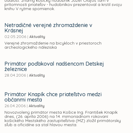
udalosť: známy košický hudobník Jozef Olajoš tam v
prítomnosti priateľov - hudobníkov prezentoval a krstil svoju
knihu V rytme spomienok.
Netradičné verejné zhromaždenie v
Krásnej
02.05.2006
|
Aktuality
Verejné zhromaždenie na bicykloch v priestoroch
archeologického náleziska
Primátor poďakoval nadšencom Detskej
železnice
28.04.2006
|
Aktuality
Primátor Knapík chce priateľstvo medzi
občanmi mesta
26.04.2006
|
Aktuality
Novozvolený primátor mesta Košice Ing. František Knapík
dnes, (26. apríla 2006) na 14. mimoriadnom rokovaní
košického Mestského zastupiteľstva (MZ) zložil primátorsky
sľub a oficiálne sa stal hlavou mesta.