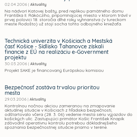
02.04.2006
|
Aktuality
Na nádvorí Katovej bašty, pred replikou pamätného domu
Františka II. Rákócziho, pripomínajúcej miesto v ktorom trávil v
prvej polovici 18. storočia dlhé roky vyhnanstva (v tureckom
meste Rodošto) už stojí socha tohto odbojného kniežaťa.
Technická univerzita v Košiciach a Mestská
časť Košice - Sídlisko Ťahanovce získali
financie z EÚ na realizáciu e-Government
projektu
30.03.2006
|
Aktuality
Projekt SAKE je financovaný Európskou komisiou
Bezpečnosť zostáva trvalou prioritou
mesta
29.03.2006
|
Aktuality
Kontrolnou nočnou akciou zameranou na zmapovanie
aktuálnej situácie v Košiciach z hľadiska bezpečnosti,
odštartovalo včera (28. 3. 06) vedenie mesta sériu výjazdov do
košických ulíc. Zastupujúci primátor Košíc František Knapík
zdôvodnil operatívnu kontrolu potrebou dôkladnejšieho
spoznania bezpečnostnej situácie priamo v teréne.