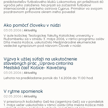
predstaviteľov futbalového klubu Lokomotíva, pri príležitosti 60.
výročia jeho založenia. Na prijatí sa zúčastnili futbaloví
internacionáli z gréckeho ostrova Cyprus. Primátor vo svojom
pozdravnom príhovore okrem iného povedal:
Ako pomôcť človeku v núdzi
03.05.2006
|
Aktuality
V aule košickej Teologickej fakulty Katolíckej univerzity v
Ružomberku sa v stredu 3. mája 2006, v rámci programu osláv
Dňa mesta Košice, uskutočnilo Medzinárodné ekumenické
vedecké sympózium pod názvom Človek v núdzi.
Výzva k užšej súťaži na uskutočnenie
stavebných prác „Úprava cintorína
Mestská časť Košice- Kavečany
03.05.2006
|
Aktuality
Lehota na predkladanie ponúk do 1.6.2006 do 11.00 hod.
V rytme spomienok
02.05.2006
|
Aktuality
V priestoroch košického GeS-ka (agentúra GeS) sa v pondelok
1. mája večer uskutočnila v rámci osláv Dňa mesta Košice milá