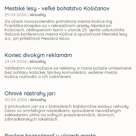
Mestské lesy - veľké bohatstvo Košičanov
25.04.2006
|
Aktuality
Za účasti novozvoleného primátora mesta Košice Ing.
Františka Knapíka sa v rekreačnom areály Alpinka pri
Košiciach, obklopenom lesmi v utorok 25. apríla uskutočnila
tlačová konferencia mesta Košice a spoločnosti Mestské lesy
a.s., pri príležitosti Mesiaca lesov.
Koniec divokým reklamám
24.04.2006
|
Aktuality
Vzhľadom na množiace sa reklamy a rôzne pútače umiestnené
bez súhlasu košickej Správy komunikácií, vedenie mesta
Košice rozhodlo o ich odstránení.
Ohnivé nástrahy jari
20.04.2006
|
Aktuality
S príchodom jari sa v štatistikách každoročne evidujú nehody,
často so smrteľnými následkami, spôsobené neuváženým
zakladaním ohňa na voľných priestranstvách, dvoroch,
záhradkárskych lokalitách.
Posilnia bezpečnosť v uliciach mesta