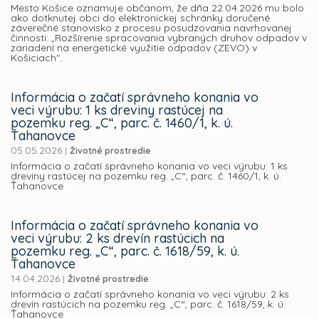
Mesto Košice oznamuje občanom, že dňa 22.04.2026 mu bolo
ako dotknutej obci do elektronickej schránky doručené
záverečné stanovisko z procesu posudzovania navrhovanej
činnosti: „Rozšírenie spracovania vybraných druhov odpadov v
zariadení na energetické využitie odpadov (ZEVO) v
Košiciach".
Informácia o začatí správneho konania vo
veci výrubu: 1 ks dreviny rastúcej na
pozemku reg. „C“, parc. č. 1460/1, k. ú.
Ťahanovce
05.05.2026
|
Životné prostredie
Informácia o začatí správneho konania vo veci výrubu: 1 ks
dreviny rastúcej na pozemku reg. „C“, parc. č. 1460/1, k. ú.
Ťahanovce
Informácia o začatí správneho konania vo
veci výrubu: 2 ks drevín rastúcich na
pozemku reg. „C“, parc. č. 1618/59, k. ú.
Ťahanovce
14.04.2026
|
Životné prostredie
Informácia o začatí správneho konania vo veci výrubu: 2 ks
drevín rastúcich na pozemku reg. „C“, parc. č. 1618/59, k. ú.
Ťahanovce