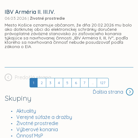
IBV Arméria II. III.IV.
06.03.2026
|
Životné prostredie
Mesto Košice oznamuje občanom, že dňa 20.02.2026 mu bolo
ako dotknutej obci do elektronickej schránky doručené
právoplatné záväzné stanovisko zo zisťovacieho konania
týkajúce sa navrhovanej činnosti „IBV Arméria II, III, IV“, podľa
ktorého sa navrhovaná činnosť nebude posudzovať podľa
zákona o EIA.
Predošlá strana
1
2
3
4
5
6
7
...
127
Ďalšia strana
Skupiny
Aktuality
Verejné súťaže a dražby
Životné prostredie
Výberové konania
Činnosť MsP