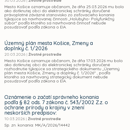
30.03.2026
|
Životné prostredie
Mesto Košice oznamuje občanom, že dňa 25.03.2026 mu bolo
ako dotknutej obci do elektronickej schránky doručené
právoplatné záväzné stanovisko zo zisťovacieho konania
týkajúce sa navrhovanej činnosti „Holubyho- Polyfunkčný
súbor“ podľa ktorého sa navrhovaná činnosť nebude
posudzovať podľa zákona o EIA.
Územný plán mesta Košice, Zmeny a
doplnky č. 1/2026
20.03.2026
|
Životné prostredie
Mesto Košice oznamuje občanom, že dňa 17.03.2026 mu bolo
ako dotknutej obci do elektronickej schránky doručené
rozhodnutie týkajúce sa strategického dokumentu „Územný
plán mesta Košice, Zmeny a doplnky č. 1/2026“ , podľa
ktorého sa navrhovaný strategický dokument nebude
posudzovať podľa zákona o EIA.
Oznámenie o začatí správneho konania
podľa § 82 ods. 7 zákona č. 543/2002 Z.z. o
ochrane prírody a krajiny v znení
neskorších predpisov:
10.03.2026
|
Životné prostredie
Sp. zn. konania: MK/A/2026/14442