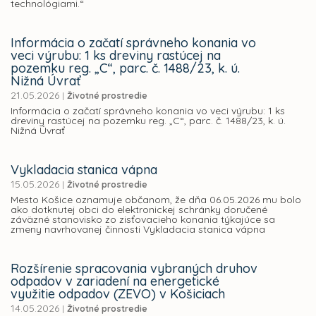
technológiami.“
Informácia o začatí správneho konania vo
veci výrubu: 1 ks dreviny rastúcej na
pozemku reg. „C“, parc. č. 1488/23, k. ú.
Nižná Úvrať
21.05.2026
|
Životné prostredie
Informácia o začatí správneho konania vo veci výrubu: 1 ks
dreviny rastúcej na pozemku reg. „C“, parc. č. 1488/23, k. ú.
Nižná Úvrať
Vykladacia stanica vápna
15.05.2026
|
Životné prostredie
Mesto Košice oznamuje občanom, že dňa 06.05.2026 mu bolo
ako dotknutej obci do elektronickej schránky doručené
záväzné stanovisko zo zisťovacieho konania týkajúce sa
zmeny navrhovanej činnosti Vykladacia stanica vápna
Rozšírenie spracovania vybraných druhov
odpadov v zariadení na energetické
využitie odpadov (ZEVO) v Košiciach
14.05.2026
|
Životné prostredie