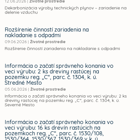
12.06.2026
|
Životné prostredie
Dekarbonizácia výroby technických plynov – zariadenie na
delenie vzduchu
Rozšírenie činností zariadenia na
nakladanie s odpadmi
09.06.2026
|
Životné prostredie
Rozšírenie činností zariadenia na nakladanie s odpadmi
Informácia o začatí správneho konania vo
veci výrubu: 2 ks dreviny rastúcej na
pozemku reg. „C“, parc. č. 1304, k. ú.
Stredné Mesto
05.06.2026
|
Životné prostredie
Informácia o začatí správneho konania vo veci výrubu: 2 ks
dreviny rastúcej na pozemku reg. „C“, parc. č. 1304, k. ú.
Severné Mesto
Informácia o začatí správneho konania vo
veci výrubu: 16 ks drevín rastúcich na
pozemkoch reg. „C“, parc. č. 1530/108,
1530/364, 1530/367, 1530/369 v k. ú.