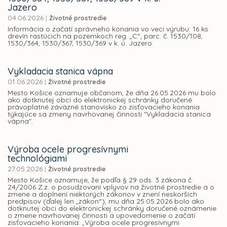
Jazero
04.06.2026
|
Životné prostredie
Informácia o začatí správneho konania vo veci výrubu: 16 ks
drevín rastúcich na pozemkoch reg. „C“, parc. č. 1530/108,
1530/364, 1530/367, 1530/369 v k. ú. Jazero
Vykladacia stanica vápna
01.06.2026
|
Životné prostredie
Mesto Košice oznamuje občanom, že dňa 26.05.2026 mu bolo
ako dotknutej obci do elektronickej schránky doručené
právoplatné záväzné stanovisko zo zisťovacieho konania
týkajúce sa zmeny navrhovanej činnosti "Vykladacia stanica
vápna".
Výroba ocele progresívnymi
technológiami
27.05.2026
|
Životné prostredie
Mesto Košice oznamuje, že podľa § 29 ods. 3 zákona č.
24/2006 Z.z. o posudzovaní vplyvov na životné prostredie a o
zmene a doplnení niektorých zákonov v znení neskorších
predpisov (ďalej len „zákon“), mu dňa 25.05.2026 bolo ako
dotknutej obci do elektronickej schránky doručené oznámenie
o zmene navrhovanej činnosti a upovedomenie o začatí
zisťovacieho konania: „Výroba ocele progresívnymi