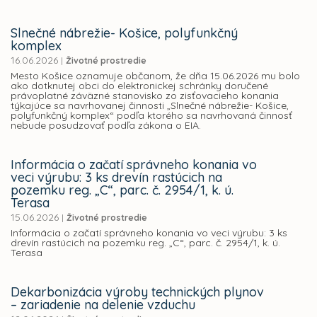
Slnečné nábrežie- Košice, polyfunkčný
komplex
16.06.2026
|
Životné prostredie
Mesto Košice oznamuje občanom, že dňa 15.06.2026 mu bolo
ako dotknutej obci do elektronickej schránky doručené
právoplatné záväzné stanovisko zo zisťovacieho konania
týkajúce sa navrhovanej činnosti „Slnečné nábrežie- Košice,
polyfunkčný komplex“ podľa ktorého sa navrhovaná činnosť
nebude posudzovať podľa zákona o EIA.
Informácia o začatí správneho konania vo
veci výrubu: 3 ks drevín rastúcich na
pozemku reg. „C“, parc. č. 2954/1, k. ú.
Terasa
15.06.2026
|
Životné prostredie
Informácia o začatí správneho konania vo veci výrubu: 3 ks
drevín rastúcich na pozemku reg. „C“, parc. č. 2954/1, k. ú.
Terasa
Dekarbonizácia výroby technických plynov
– zariadenie na delenie vzduchu