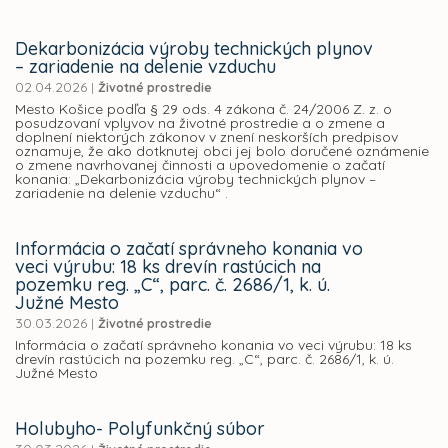
Dekarbonizácia výroby technických plynov
– zariadenie na delenie vzduchu
02.04.2026
|
Životné prostredie
Mesto Košice podľa § 29 ods. 4 zákona č. 24/2006 Z. z. o
posudzovaní vplyvov na životné prostredie a o zmene a
doplnení niektorých zákonov v znení neskorších predpisov
oznamuje, že ako dotknutej obci jej bolo doručené oznámenie
o zmene navrhovanej činnosti a upovedomenie o začatí
konania: „Dekarbonizácia výroby technických plynov –
zariadenie na delenie vzduchu“ .
Informácia o začatí správneho konania vo
veci výrubu: 18 ks drevín rastúcich na
pozemku reg. „C“, parc. č. 2686/1, k. ú.
Južné Mesto
30.03.2026
|
Životné prostredie
Informácia o začatí správneho konania vo veci výrubu: 18 ks
drevín rastúcich na pozemku reg. „C“, parc. č. 2686/1, k. ú.
Južné Mesto
Holubyho- Polyfunkčný súbor