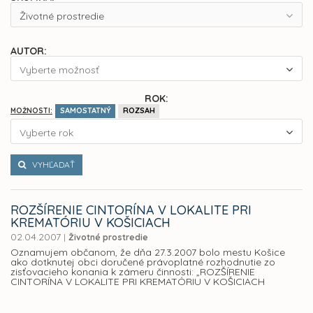
Životné prostredie
AUTOR:
Vyberte možnosť
ROK:
SAMOSTATNÝ
ROZSAH
MOŽNOSTI:
Vyberte rok
VYHĽADAŤ
ROZŠÍRENIE CINTORÍNA V LOKALITE PRI
KREMATÓRIU V KOŠICIACH
02.04.2007
|
Životné prostredie
Oznamujem občanom, že dňa 27.3.2007 bolo mestu Košice
ako dotknutej obci doručené právoplatné rozhodnutie zo
zisťovacieho konania k zámeru činnosti: „ROZŠÍRENIE
CINTORÍNA V LOKALITE PRI KREMATÓRIU V KOŠICIACH