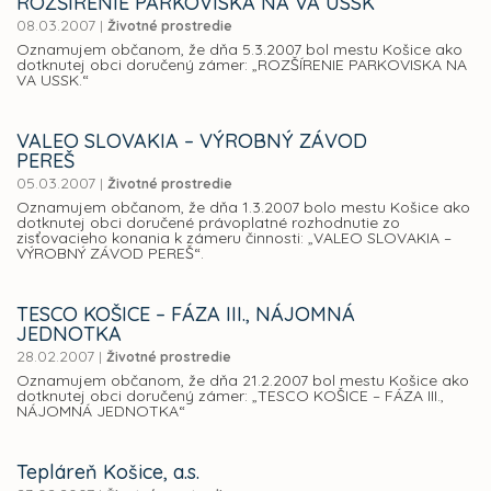
ROZŠÍRENIE PARKOVISKA NA VA USSK
08.03.2007
|
Životné prostredie
Oznamujem občanom, že dňa 5.3.2007 bol mestu Košice ako
dotknutej obci doručený zámer: „ROZŠÍRENIE PARKOVISKA NA
VA USSK.“
VALEO SLOVAKIA – VÝROBNÝ ZÁVOD
PEREŠ
05.03.2007
|
Životné prostredie
Oznamujem občanom, že dňa 1.3.2007 bolo mestu Košice ako
dotknutej obci doručené právoplatné rozhodnutie zo
zisťovacieho konania k zámeru činnosti: „VALEO SLOVAKIA –
VÝROBNÝ ZÁVOD PEREŠ“.
TESCO KOŠICE – FÁZA III., NÁJOMNÁ
JEDNOTKA
28.02.2007
|
Životné prostredie
Oznamujem občanom, že dňa 21.2.2007 bol mestu Košice ako
dotknutej obci doručený zámer: „TESCO KOŠICE – FÁZA III.,
NÁJOMNÁ JEDNOTKA“
Tepláreň Košice, a.s.