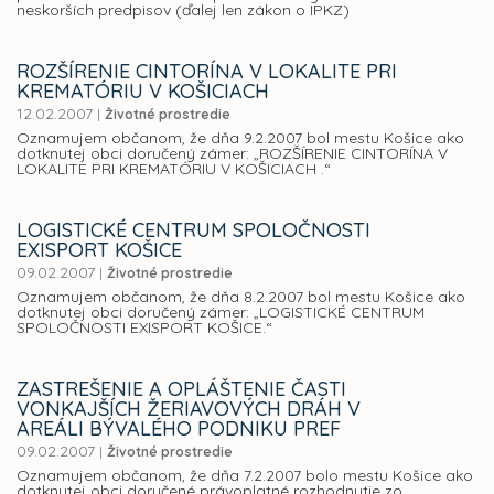
neskorších predpisov (ďalej len zákon o IPKZ)
ROZŠÍRENIE CINTORÍNA V LOKALITE PRI
KREMATÓRIU V KOŠICIACH
12.02.2007
|
Životné prostredie
Oznamujem občanom, že dňa 9.2.2007 bol mestu Košice ako
dotknutej obci doručený zámer: „ROZŠÍRENIE CINTORÍNA V
LOKALITE PRI KREMATÓRIU V KOŠICIACH .“
LOGISTICKÉ CENTRUM SPOLOČNOSTI
EXISPORT KOŠICE
09.02.2007
|
Životné prostredie
Oznamujem občanom, že dňa 8.2.2007 bol mestu Košice ako
dotknutej obci doručený zámer: „LOGISTICKÉ CENTRUM
SPOLOČNOSTI EXISPORT KOŠICE.“
ZASTREŠENIE A OPLÁŠTENIE ČASTI
VONKAJŠÍCH ŽERIAVOVÝCH DRÁH V
AREÁLI BÝVALÉHO PODNIKU PREF
09.02.2007
|
Životné prostredie
Oznamujem občanom, že dňa 7.2.2007 bolo mestu Košice ako
dotknutej obci doručené právoplatné rozhodnutie zo