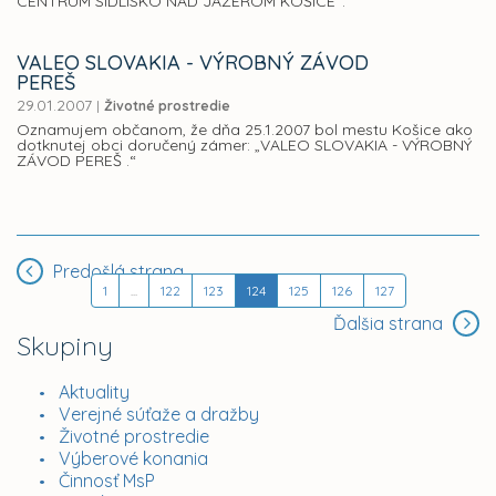
CENTRUM SÍDLISKO NAD JAZEROM KOŠICE“.
VALEO SLOVAKIA - VÝROBNÝ ZÁVOD
PEREŠ
29.01.2007
|
Životné prostredie
Oznamujem občanom, že dňa 25.1.2007 bol mestu Košice ako
dotknutej obci doručený zámer: „VALEO SLOVAKIA - VÝROBNÝ
ZÁVOD PEREŠ .“
Predošlá strana
1
...
122
123
124
125
126
127
Ďalšia strana
Skupiny
Aktuality
Verejné súťaže a dražby
Životné prostredie
Výberové konania
Činnosť MsP