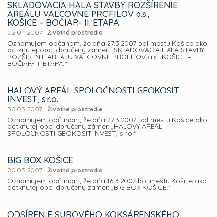
SKLADOVACIA HALA STAVBY ROZŠÍRENIE
AREÁLU VALCOVNE PROFILOV a.s.,
KOŠICE – BOČIAR- II. ETAPA
02.04.2007
|
Životné prostredie
Oznamujem občanom, že dňa 27.3.2007 bol mestu Košice ako
dotknutej obci doručený zámer: „SKLADOVACIA HALA STAVBY
ROZŠÍRENIE AREÁLU VALCOVNE PROFILOV a.s., KOŠICE –
BOČIAR- II. ETAPA.“
HALOVÝ AREÁL SPOLOČNOSTI GEOKOSIT
INVEST, s.r.o.
30.03.2007
|
Životné prostredie
Oznamujem občanom, že dňa 27.3.2007 bol mestu Košice ako
dotknutej obci doručený zámer: „HALOVÝ AREÁL
SPOLOČNOSTI GEOKOSIT INVEST, s.r.o.“
BIG BOX KOŠICE
20.03.2007
|
Životné prostredie
Oznamujem občanom, že dňa 16.3.2007 bol mestu Košice ako
dotknutej obci doručený zámer: „BIG BOX KOŠICE.“
ODSÍRENIE SUROVÉHO KOKSÁRENSKÉHO