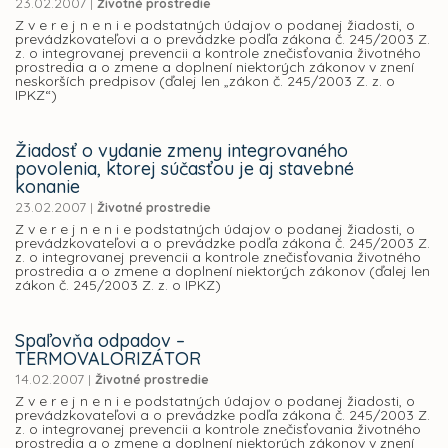
23.02.2007
|
Životné prostredie
Z v e r e j n e n i e podstatných údajov o podanej žiadosti, o
prevádzkovateľovi a o prevádzke podľa zákona č. 245/2003 Z.
z. o integrovanej prevencii a kontrole znečisťovania životného
prostredia a o zmene a doplnení niektorých zákonov v znení
neskorších predpisov (ďalej len „zákon č. 245/2003 Z. z. o
IPKZ“)
Žiadosť o vydanie zmeny integrovaného
povolenia, ktorej súčasťou je aj stavebné
konanie
23.02.2007
|
Životné prostredie
Z v e r e j n e n i e podstatných údajov o podanej žiadosti, o
prevádzkovateľovi a o prevádzke podľa zákona č. 245/2003 Z.
z. o integrovanej prevencii a kontrole znečisťovania životného
prostredia a o zmene a doplnení niektorých zákonov (ďalej len
zákon č. 245/2003 Z. z. o IPKZ)
Spaľovňa odpadov –
TERMOVALORIZÁTOR
14.02.2007
|
Životné prostredie
Z v e r e j n e n i e podstatných údajov o podanej žiadosti, o
prevádzkovateľovi a o prevádzke podľa zákona č. 245/2003 Z.
z. o integrovanej prevencii a kontrole znečisťovania životného
prostredia a o zmene a doplnení niektorých zákonov v znení