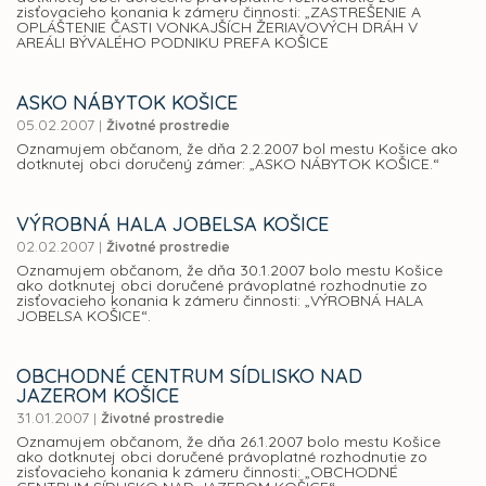
zisťovacieho konania k zámeru činnosti: „ZASTREŠENIE A
OPLÁŠTENIE ČASTI VONKAJŠÍCH ŽERIAVOVÝCH DRÁH V
AREÁLI BÝVALÉHO PODNIKU PREFA KOŠICE
ASKO NÁBYTOK KOŠICE
05.02.2007
|
Životné prostredie
Oznamujem občanom, že dňa 2.2.2007 bol mestu Košice ako
dotknutej obci doručený zámer: „ASKO NÁBYTOK KOŠICE.“
VÝROBNÁ HALA JOBELSA KOŠICE
02.02.2007
|
Životné prostredie
Oznamujem občanom, že dňa 30.1.2007 bolo mestu Košice
ako dotknutej obci doručené právoplatné rozhodnutie zo
zisťovacieho konania k zámeru činnosti: „VÝROBNÁ HALA
JOBELSA KOŠICE“.
OBCHODNÉ CENTRUM SÍDLISKO NAD
JAZEROM KOŠICE
31.01.2007
|
Životné prostredie
Oznamujem občanom, že dňa 26.1.2007 bolo mestu Košice
ako dotknutej obci doručené právoplatné rozhodnutie zo
zisťovacieho konania k zámeru činnosti: „OBCHODNÉ