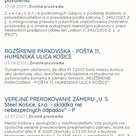
povolenia
10.08.2007
|
Životné prostredie
Z v e r e j n e n i e podstatných údajov o podanej žiadosti, o
prevádzkovateľovi a o prevádzke podľa zákona č. 245/2003 Z.
z. o integrovanej prevencii a kontrole znečisťovania životného
prostredia a o zmene a doplnení niektorých zákonov v znení
neskorších predpisov (ďalej len „zákon č. 245/2003 Z. z. o
IPKZ“)
ROZŠÍRENIE PARKOVISKA - POŠTA 11,
HUMENSKÁ ULICA KOŠICE
03.08.2007
|
Životné prostredie
Oznamujem občanom, že dňa 31.7.2007 bolo mestu Košice
ako dotknutej obci doručené právoplatné rozhodnutie zo
zisťovacieho konania k zámeru činnosti: „ROZŠÍRENIE
PARKOVISKA - POŠTA 11, HUMENSKÁ ULICA KOŠICE“.
VEREJNÉ PREROKOVANIE ZÁMERU „U. S.
Steel Košice, s.r.o. – skládka nie
nebezpečných odpadov“ - P
23.07.2007
|
Životné prostredie
Mesto Košice v spolupráci s navrhovateľom, Vás pozýva na
spoločné verejné prerokovanie predmetného zámeru, ktoré sa
uskutoční dňa 9. 8. 2007 (štvrtok) o 13.00 hod. v budove
Magistrátu mesta Košice, Tr. SNP 48/A, v zasadačke D – 310, 3.