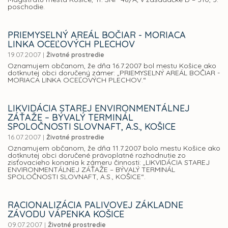
poschodie.
PRIEMYSELNÝ AREÁL BOČIAR - MORIACA
LINKA OCEĽOVÝCH PLECHOV
19.07.2007
|
Životné prostredie
Oznamujem občanom, že dňa 16.7.2007 bol mestu Košice ako
dotknutej obci doručený zámer: „PRIEMYSELNÝ AREÁL BOČIAR -
MORIACA LINKA OCEĽOVÝCH PLECHOV.“
LIKVIDÁCIA STAREJ ENVIRONMENTÁLNEJ
ZÁŤAŽE – BÝVALÝ TERMINÁL
SPOLOČNOSTI SLOVNAFT, A.S., KOŠICE
16.07.2007
|
Životné prostredie
Oznamujem občanom, že dňa 11.7.2007 bolo mestu Košice ako
dotknutej obci doručené právoplatné rozhodnutie zo
zisťovacieho konania k zámeru činnosti: „LIKVIDÁCIA STAREJ
ENVIRONMENTÁLNEJ ZÁŤAŽE – BÝVALÝ TERMINÁL
SPOLOČNOSTI SLOVNAFT, A.S., KOŠICE“.
RACIONALIZÁCIA PALIVOVEJ ZÁKLADNE
ZÁVODU VÁPENKA KOŠICE
09.07.2007
|
Životné prostredie