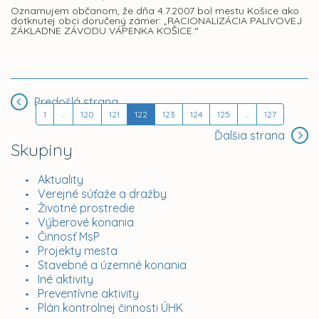
Oznamujem občanom, že dňa 4.7.2007 bol mestu Košice ako
dotknutej obci doručený zámer: „RACIONALIZÁCIA PALIVOVEJ
ZÁKLADNE ZÁVODU VÁPENKA KOŠICE.“
Predošlá strana
1
...
120
121
122
123
124
125
...
127
Ďalšia strana
Skupiny
Aktuality
Verejné súťaže a dražby
Životné prostredie
Výberové konania
Činnosť MsP
Projekty mesta
Stavebné a územné konania
Iné aktivity
Preventívne aktivity
Plán kontrolnej činnosti ÚHK