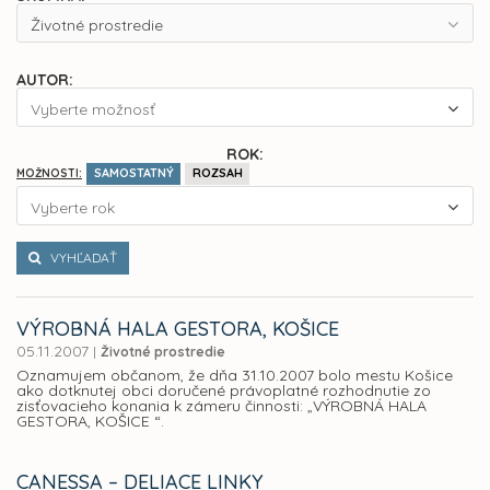
Životné prostredie
AUTOR:
Vyberte možnosť
ROK:
SAMOSTATNÝ
ROZSAH
MOŽNOSTI:
Vyberte rok
VYHĽADAŤ
VÝROBNÁ HALA GESTORA, KOŠICE
05.11.2007
|
Životné prostredie
Oznamujem občanom, že dňa 31.10.2007 bolo mestu Košice
ako dotknutej obci doručené právoplatné rozhodnutie zo
zisťovacieho konania k zámeru činnosti: „VÝROBNÁ HALA
GESTORA, KOŠICE “.
CANESSA – DELIACE LINKY