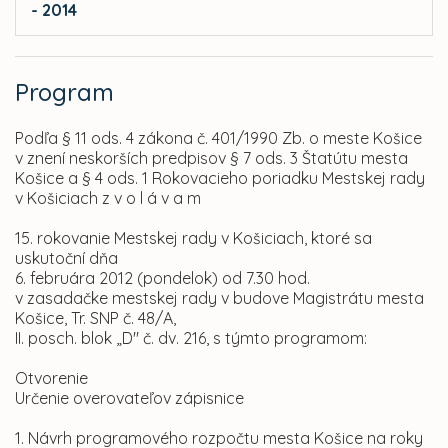
- 2014
Program
Podľa § 11 ods. 4 zákona č. 401/1990 Zb. o meste Košice
v znení neskorších predpisov § 7 ods. 3 Štatútu mesta
Košice a § 4 ods. 1 Rokovacieho poriadku Mestskej rady
v Košiciach z v o l á v a m
15. rokovanie Mestskej rady v Košiciach, ktoré sa
uskutoční dňa
6. februára 2012 (pondelok) od 7.30 hod.
v zasadačke mestskej rady v budove Magistrátu mesta
Košice, Tr. SNP č. 48/A,
II. posch. blok „D" č. dv. 216, s týmto programom:
Otvorenie
Určenie overovateľov zápisnice
1. Návrh programového rozpočtu mesta Košice na roky