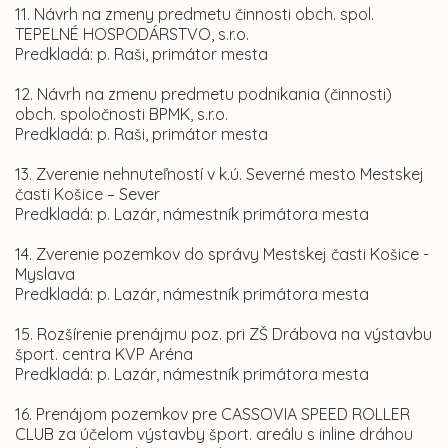
11. Návrh na zmeny predmetu činnosti obch. spol.
TEPELNÉ HOSPODÁRSTVO, s.r.o.
Predkladá: p. Raši, primátor mesta
12. Návrh na zmenu predmetu podnikania (činnosti)
obch. spoločnosti BPMK, s.r.o.
Predkladá: p. Raši, primátor mesta
13. Zverenie nehnuteľností v k.ú. Severné mesto Mestskej
časti Košice – Sever
Predkladá: p. Lazár, námestník primátora mesta
14. Zverenie pozemkov do správy Mestskej časti Košice -
Myslava
Predkladá: p. Lazár, námestník primátora mesta
15. Rozšírenie prenájmu poz. pri ZŠ Drábova na výstavbu
šport. centra KVP Aréna
Predkladá: p. Lazár, námestník primátora mesta
16. Prenájom pozemkov pre CASSOVIA SPEED ROLLER
CLUB za účelom výstavby šport. areálu s inline dráhou