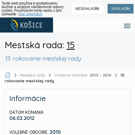
Tento web používa k poskytovaniu
služieb a analýze návštevnosti súbory
NESÚHLASÍM
SÚHLASÍM
cookie. Používaním tohto webu s tým
súhlasíte.
Viac informácií
Mestská rada:
15
15. rokovanie mestskej rady
Mestská rada
Volebné obdobie:
2010 - 2014
15.
rokovanie mestskej rady
Informácie
DÁTUM KONANIA:
06.02.2012
2010
VOLEBNÉ OBDOBIE: