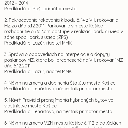
2012 – 2014
Predkladá: p. Raši, primátor mesta
2. Pokračovanie rokovania k bodu č. 14 z VIII. rokovania
MZ zo dňa 5.12.2011: Parkovanie v meste Košice –
rozhodnutie o ďalšom postupe v realizácii park. služieb v
zóne spopl. park. služieb (ZPS)
Predkladá: p. Lazúr, riaditeľ MMK
3. Správa o odpovediach na interpelácie a dopyty
poslancov MZ, ktoré boli prednesené na VIII. rokovaní MZ
dňa 5.12.2011
Predkladá: p. Lazúr, riaditeľ MMK
4. Návrh na zmeny a doplnenia Štatútu mesta Košice
Predkladá: p. Lenártová, námestník primátor mesta
5. Návrh Pravidiel prenajímania hybridných bytov vo
vlastníctve mesta Košice
Predkladá: p. Lenártová, námestník primátor mesta
6. Návrh na zmenu VZN mesta Košice č. 112 o dotáciách