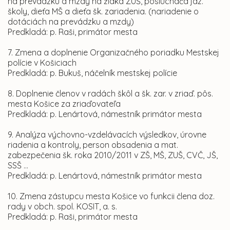
na prevádzku a mzdy na žiaka ZUŠ, poslucháča jaz.
školy, dieťa MŠ a dieťa šk. zariadenia. (nariadenie o
dotáciách na prevádzku a mzdy)
Predkladá: p. Raši, primátor mesta
7. Zmena a doplnenie Organizačného poriadku Mestskej
polície v Košiciach
Predkladá: p. Bukuš, náčelník mestskej polície
8. Doplnenie členov v radách škôl a šk. zar. v zriaď. pôs.
mesta Košice za zriaďovateľa
Predkladá: p. Lenártová, námestník primátor mesta
9. Analýza výchovno-vzdelávacích výsledkov, úrovne
riadenia a kontroly, person obsadenia a mat.
zabezpečenia šk. roka 2010/2011 v ZŠ, MŠ, ZUŠ, CVČ, JŠ,
SSŠ ...
Predkladá: p. Lenártová, námestník primátor mesta
10. Zmena zástupcu mesta Košice vo funkcii člena doz.
rady v obch. spol. KOSIT, a. s.
Predkladá: p. Raši, primátor mesta