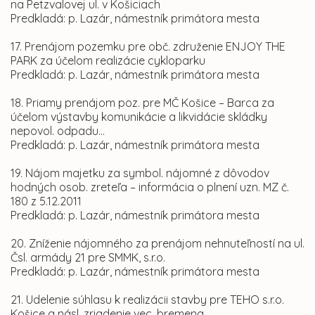
na Petzvalovej ul. v Košiciach
Predkladá: p. Lazár, námestník primátora mesta
17. Prenájom pozemku pre obč. združenie ENJOY THE
PARK za účelom realizácie cykloparku
Predkladá: p. Lazár, námestník primátora mesta
18. Priamy prenájom poz. pre MČ Košice – Barca za
účelom výstavby komunikácie a likvidácie skládky
nepovol. odpadu...
Predkladá: p. Lazár, námestník primátora mesta
19. Nájom majetku za symbol. nájomné z dôvodov
hodných osob. zreteľa – informácia o plnení uzn. MZ č.
180 z 5.12.2011
Predkladá: p. Lazár, námestník primátora mesta
20. Zníženie nájomného za prenájom nehnuteľností na ul.
Čsl. armády 21 pre SMMK, s.r.o.
Predkladá: p. Lazár, námestník primátora mesta
21. Udelenie súhlasu k realizácii stavby pre TEHO s.r.o.
Košice a násl. zriadenie vec. bremena