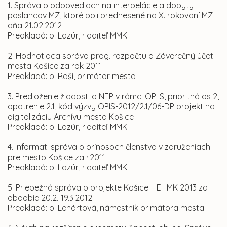
1. Správa o odpovediach na interpelácie a dopyty
poslancov MZ, ktoré boli prednesené na X. rokovaní MZ
dňa 21.02.2012
Predkladá: p. Lazúr, riaditeľ MMK
2. Hodnotiaca správa prog. rozpočtu a Záverečný účet
mesta Košice za rok 2011
Predkladá: p. Raši, primátor mesta
3. Predloženie žiadosti o NFP v rámci OP IS, prioritná os 2,
opatrenie 2.1, kód výzvy OPIS-2012/2.1/06-DP projekt na
digitalizáciu Archívu mesta Košice
Predkladá: p. Lazúr, riaditeľ MMK
4. Informat. správa o prínosoch členstva v združeniach
pre mesto Košice za r.2011
Predkladá: p. Lazúr, riaditeľ MMK
5. Priebežná správa o projekte Košice – EHMK 2013 za
obdobie 20.2.-19.3.2012
Predkladá: p. Lenártová, námestník primátora mesta