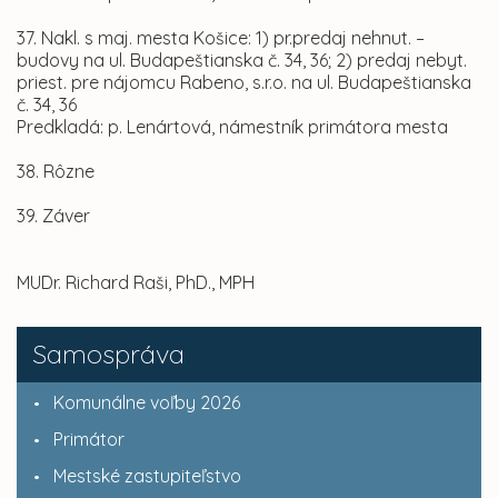
37. Nakl. s maj. mesta Košice: 1) pr.predaj nehnut. –
budovy na ul. Budapeštianska č. 34, 36; 2) predaj nebyt.
priest. pre nájomcu Rabeno, s.r.o. na ul. Budapeštianska
č. 34, 36
Predkladá: p. Lenártová, námestník primátora mesta
38. Rôzne
39. Záver
MUDr. Richard Raši, PhD., MPH
Samospráva
Komunálne voľby 2026
Primátor
Mestské zastupiteľstvo