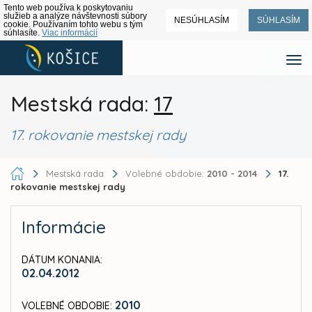
Tento web používa k poskytovaniu
služieb a analýze návštevnosti súbory
NESÚHLASÍM
SÚHLASÍM
cookie. Používaním tohto webu s tým
súhlasíte.
Viac informácií
Mestská rada:
17
17. rokovanie mestskej rady
Mestská rada
Volebné obdobie:
2010 - 2014
17.
rokovanie mestskej rady
Informácie
DÁTUM KONANIA:
02.04.2012
2010
VOLEBNÉ OBDOBIE: