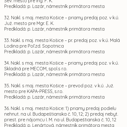
Sev. mesto pre Ing. F. K.
Predkladá: p. Lazár, námestník primátora mesta
32. Nakl. s maj. mesta Košice – priamy predaj poz. v k.ú.
Juž. mesto pre Mgr. E. K.
Predkladá: p. Lazár, námestník primátora mesta
33. Nakl. s maj. mesta Košice – pr. predaj poz. v k.ú. Malá
Lodina pre Poľ.zd. Sopotnica
Predkladá: p. Lazár, námestník primátora mesta
34. Nakl. s maj. mesta Košice – priamy predaj poz. v k.ú.
Skladná pre MECOM, spol.s r.o.
Predkladá: p. Lazár, námestník primátora mesta
35. Nakl. s maj. mesta Košice – prevod poz. v k.ú. Juž.
mesto pre KAPA-PRESS, s.r.o.
Predkladá: p. Lazár, námestník primátora mesta
36. Nakl. s maj. mesta Košice: 1) priamy predaj podielu
nehnut. na ul. Budapeštianska č. 10, 12; 2) predaj nebyt.
priest. pre nájomcu I. M. na ul. Budapeštianska č. 10, 12
Predkladá: p. Lenártová, námestník primátora mesta