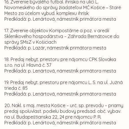
16. Zverenie bývalého futbal. ihriska na ulici L.
Novomeského do správy žiadateľovi MČ Košice – Staré
Mesto za účelom vybud. komplexu ihrísk
Predkladá: p. Lenártová, námestník primátora mesta
17. Zverenie objektov Kompostárne a poz. v areáli
Skleníkového hospodárstva – Záhrada Bernátovce do
správy SMsZ v Košiciach
Predkladá: p. Lazár, námestník primátora mesta
18. Predaj nebyt. priestoru pre nájomcu CPK Slovakia
s.r.o. na ul. Hlavná č. 37
Predkladá: p. Lenártová, námestník primátora mesta
19. Predaj nebyt. priestoru pre nájomcu L. S. na ul. Južná
trieda č. 85
Predkladá: p. Lenártová, námestník primátora mesta
20. Nakl. s maj. mesta Košice – urč. sp. prevodu – priamy
predaj spoluvlast. podielu budovy predsad. obč. vybav.
na ul. Budapeštianska 22, 24 pre nájomcu P. R.
Predkladá: p. Lenártová, námestník primátora mesta