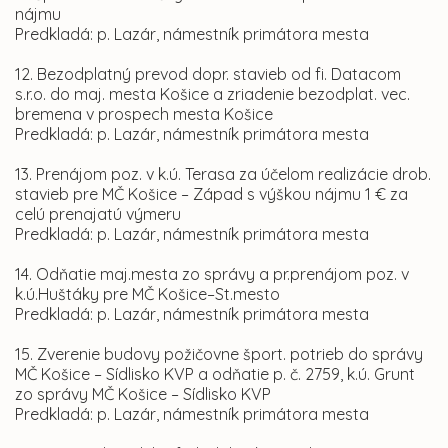
nájmu
Predkladá: p. Lazár, námestník primátora mesta
12. Bezodplatný prevod dopr. stavieb od fi. Datacom
s.r.o. do maj. mesta Košice a zriadenie bezodplat. vec.
bremena v prospech mesta Košice
Predkladá: p. Lazár, námestník primátora mesta
13. Prenájom poz. v k.ú. Terasa za účelom realizácie drob.
stavieb pre MČ Košice – Západ s výškou nájmu 1 € za
celú prenajatú výmeru
Predkladá: p. Lazár, námestník primátora mesta
14. Odňatie maj.mesta zo správy a pr.prenájom poz. v
k.ú.Huštáky pre MČ Košice–St.mesto
Predkladá: p. Lazár, námestník primátora mesta
15. Zverenie budovy požičovne šport. potrieb do správy
MČ Košice – Sídlisko KVP a odňatie p. č. 2759, k.ú. Grunt
zo správy MČ Košice – Sídlisko KVP
Predkladá: p. Lazár, námestník primátora mesta