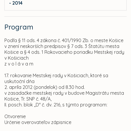
- 2014
Program
Podľa § 11 ods. 4 zákona č. 401/1990 Zb. o meste Košice
v znení neskorších predpisov § 7 ods. 3 Štatútu mesta
Košice a § 4 ods. 1 Rokovacieho poriadku Mestskej rady
v Košiciach
z v o l á v a m
17. rokovanie Mestskej rady v Košiciach, ktoré sa
uskutoční dňa
2. apríla 2012 (pondelok) od 8.30 hod.
v zasadačke mestskej rady v budove Magistrátu mesta
Košice, Tr. SNP č. 48/A,
II. posch. blok „D" č. dv. 216, s týmto programom:
Otvorenie
Určenie overovateľov zápisnice