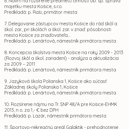
6. Návrh na rozšírenie predmetu činnosti ob. sp. Správa
majetku mesta Košice, s.r.o.
Predkladá: p. Raši, primátor mesta
7. Delegovanie zástupcov mesta Košice do rád škôl a
škol. zar., pri školách a škol. zar. v zriaď. pôsobnosti
mesta Košice za zriaďovateľa...
Predkladá: p. Lenártová, námestník primátora mesta
8. Koncepcia školstva mesta Košice na roky 2009 - 2013
(Rozvoj škôl a škol. zariadení) - analýza a aktualizácia
za 2009 – 2011
Predkladá: p. Lenártová, námestník primátora mesta
9. Jazyková škola Polianska 1, Košice ako súčasť
Základnej školy Polianska 1, Košice
Predkladá: p. Lenártová, námestník primátora mesta
10. Rozšírenie nájmu na Tr. SNP 48/A pre Košice-EHMK
2013, n o. za 1,- € bez DPH
Predkladá: p. Lazár, námestník primátora mesta
11. Športovo-rekreačný areál Galaktik - prehodnotenie