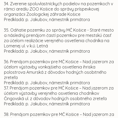
34. Zverenie spoluvlastníckych podielov na pozemkoch v
rámci areálu ZOO Košice do správy príspevkovej
organizácii Zoologickej záhrade Košice
Predkladá: p. Jakubov, námestník primátora
35. Odňatie pozemku zo správy MČ Košice - Staré mesto
a následný prenájom častí pozemkov pre mestskú časť
za účelom realizácie verejného osvetlenia chodníka na
Lomenej ul. v k.ú. Letná
Predkladá: p. Jakubov, námestník primátora
36. Prenájom pozemkov pre MČ Košice – Nad jazerom za
účelom výstavby vonkajšieho osvetlenia ihriska
polostrova Amurská z dôvodov hodných osobitného
zreteľa
Predkladá: p. Jakubov, námestník primátora
37. Prenájom pozemkov pre MČ Košice – Nad jazerom za
účelom výstavby verejného osvetlenia chodníkov
Čingovská ul. z dôvodov hodných osobitného zreteľa
Predkladá: p. Jakubov, námestník primátora
38. Prenájom pozemkov pre MČ Košice – Nad jazerom za