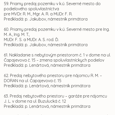
59. Priamy predaj pozemku v k.ú. Severné mesto do
podielového spoluvlastníctva
pre MVDr. R. M., Mgr. A. R. a MUDr. F. R.
Predkladá: p. Jakubov, námestník primátora
60. Priamy predaj pozemku v k.ú. Severné mesto pre Ing.
M. A., Ing. M. T.,
MUDr. F. S. a MUDr. A. S. rod. Ď.
Predkladá: p. Jakubov, námestník primátora
61. Nakladanie s nebytovým priestorom č. 1 v dome na ul.
Čapajevova č. 15 – zmena spoluvlastníckych podielov
Predkladá: p. Lenártová, námestník primátora
62. Predaj nebytového priestoru pre nájomcu R. M. –
DORAN na ul. Čapajevova č. 15
Predkladá: p. Lenártová, námestník primátora
63. Predaj nebytového priestoru – garáže pre nájomcu
J. L. v dome na ul. Buzulucká č. 12
Predkladá: p. Lenártová, námestník primátora