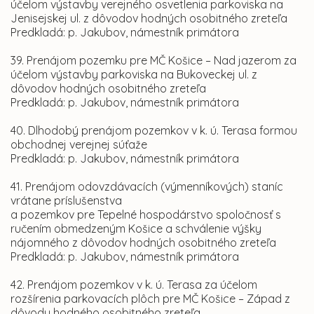
účelom výstavby verejného osvetlenia parkoviska na
Jenisejskej ul. z dôvodov hodných osobitného zreteľa
Predkladá: p. Jakubov, námestník primátora
39. Prenájom pozemku pre MČ Košice – Nad jazerom za
účelom výstavby parkoviska na Bukoveckej ul. z
dôvodov hodných osobitného zreteľa
Predkladá: p. Jakubov, námestník primátora
40. Dlhodobý prenájom pozemkov v k. ú. Terasa formou
obchodnej verejnej súťaže
Predkladá: p. Jakubov, námestník primátora
41. Prenájom odovzdávacích (výmenníkových) staníc
vrátane príslušenstva
a pozemkov pre Tepelné hospodárstvo spoločnosť s
ručením obmedzeným Košice a schválenie výšky
nájomného z dôvodov hodných osobitného zreteľa
Predkladá: p. Jakubov, námestník primátora
42. Prenájom pozemkov v k. ú. Terasa za účelom
rozšírenia parkovacích plôch pre MČ Košice – Západ z
dôvodu hodného osobitného zreteľa