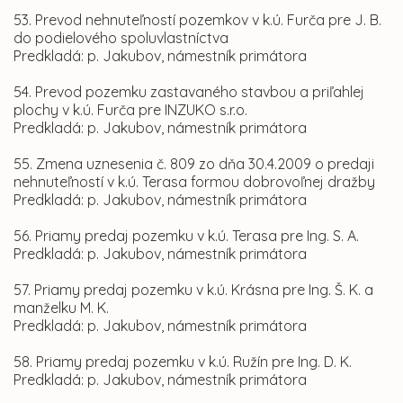
53. Prevod nehnuteľností pozemkov v k.ú. Furča pre J. B.
do podielového spoluvlastníctva
Predkladá: p. Jakubov, námestník primátora
54. Prevod pozemku zastavaného stavbou a priľahlej
plochy v k.ú. Furča pre INZUKO s.r.o.
Predkladá: p. Jakubov, námestník primátora
55. Zmena uznesenia č. 809 zo dňa 30.4.2009 o predaji
nehnuteľností v k.ú. Terasa formou dobrovoľnej dražby
Predkladá: p. Jakubov, námestník primátora
56. Priamy predaj pozemku v k.ú. Terasa pre Ing. S. A.
Predkladá: p. Jakubov, námestník primátora
57. Priamy predaj pozemku v k.ú. Krásna pre Ing. Š. K. a
manželku M. K.
Predkladá: p. Jakubov, námestník primátora
58. Priamy predaj pozemku v k.ú. Ružín pre Ing. D. K.
Predkladá: p. Jakubov, námestník primátora