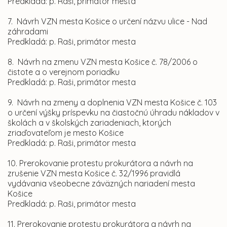
Predkladá: p. Raši, primátor mesta
7. Návrh VZN mesta Košice o určení názvu ulice
-
Nad
záhradami
Predkladá: p. Raši, primátor mesta
8. Návrh na zmenu VZN mesta Košice č. 78/2006 o
čistote a o verejnom poriadku
Predkladá: p. Raši, primátor mesta
9. Návrh na zmeny a doplnenia VZN mesta Košice č. 103
o určení výšky príspevku na čiastočnú úhradu nákladov v
školách a v školských zariadeniach, ktorých
zriaďovateľom je mesto Košice
Predkladá: p. Raši, primátor mesta
10. Prerokovanie protestu prokurátora a návrh na
zrušenie VZN mesta Košice č. 32/1996 pravidlá
vydávania všeobecne záväzných nariadení mesta
Košice
Predkladá: p. Raši, primátor mesta
11. Prerokovanie protestu prokurátora a návrh na