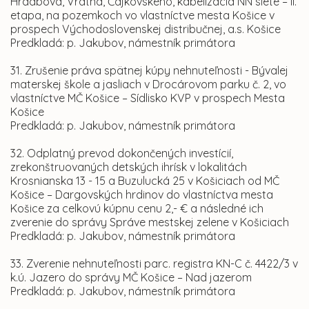
Hradbová, Vrátna, Čajkovského, kabelizácia NN siete – II.
etapa, na pozemkoch vo vlastníctve mesta Košice v
prospech Východoslovenskej distribučnej, a.s. Košice
Predkladá: p. Jakubov, námestník primátora
31. Zrušenie práva spätnej kúpy nehnuteľnosti
-
Bývalej
materskej škole a jasliach v Drocárovom parku č. 2, vo
vlastníctve MČ Košice – Sídlisko KVP v prospech Mesta
Košice
Predkladá: p. Jakubov, námestník primátora
32. Odplatný prevod dokončených investícií,
zrekonštruovaných detských ihrísk v lokalitách
Krosnianska 13 - 15 a Buzulucká 25 v Košiciach od MČ
Košice – Dargovských hrdinov do vlastníctva mesta
Košice za celkovú kúpnu cenu 2,- € a následné ich
zverenie do správy Správe mestskej zelene v Košiciach
Predkladá: p. Jakubov, námestník primátora
33. Zverenie nehnuteľnosti parc. registra KN-C č. 4422/3 v
k.ú. Jazero do správy MČ Košice – Nad jazerom
Predkladá: p. Jakubov, námestník primátora