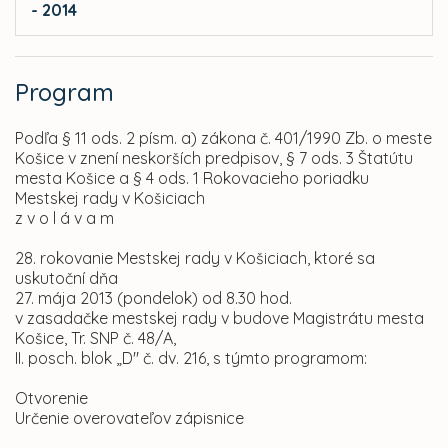
- 2014
Program
Podľa § 11 ods. 2 písm. a) zákona č. 401/1990 Zb. o meste
Košice v znení neskorších predpisov, § 7 ods. 3 Štatútu
mesta Košice a § 4 ods. 1 Rokovacieho poriadku
Mestskej rady v Košiciach
z v o l á v a m
28. rokovanie Mestskej rady v Košiciach, ktoré sa
uskutoční dňa
27. mája 2013 (pondelok) od 8.30 hod.
v zasadačke mestskej rady v budove Magistrátu mesta
Košice, Tr. SNP č. 48/A,
II. posch. blok „D" č. dv. 216, s týmto programom:
Otvorenie
Určenie overovateľov zápisnice