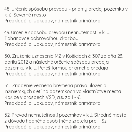
48. Určenie spôsobu prevodu – priamy predaj pozemku v
k. ú. Severné mesto
Predkladá: p. Jakubov, námestník primátora
49. Určenie spôsobu prevodu nehnuteľností v k. ú.
Ťahanovce dobrovoľnou dražbou
Predkladá: p. Jakubov, námestník primátora
50. Zrušenie uznesenia MZ v Košiciach č. 307 zo dňa 23.
apríla 2012 a následné určenie spôsobu predaja
pozemku v k. ú. Pereš formou priameho predaja
Predkladá: p. Jakubov, námestník primátora
51. Zriadenie vecného bremena práva uloženia
inžinierskych sietí na pozemkoch vo vlastníctve mesta
Košice v prospech VSD, a.s. za 1,- €
Predkladá: p. Jakubov, námestník primátora
52. Prevod nehnuteľností pozemkov v k.ú. Stredné mesto
z dôvodu hodného osobitného zreteľa pre T. Sz.
Predkladá: p. Jakubov, námestník primátora