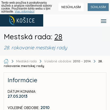
Tento web používa k poskytovaniu
služieb a analýze návštevnosti súbory
NESÚHLASÍM
SÚHLASÍM
cookie. Používaním tohto webu s tým
súhlasíte.
Viac informácií
Mestská rada:
28
28. rokovanie mestskej rady
Mestská rada
Volebné obdobie:
2010 - 2014
28.
rokovanie mestskej rady
Informácie
DÁTUM KONANIA:
27.05.2013
2010
VOLEBNÉ OBDOBIE: