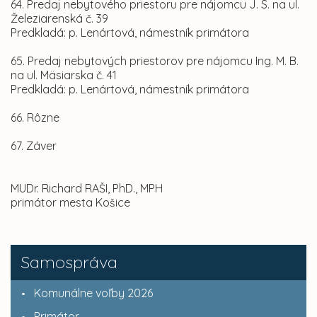
64. Predaj nebytového priestoru pre nájomcu J. S. na ul.
Železiarenská č. 39
Predkladá: p. Lenártová, námestník primátora
65. Predaj nebytových priestorov pre nájomcu Ing. M. B.
na ul. Mäsiarska č. 41
Predkladá: p. Lenártová, námestník primátora
66. Rôzne
67. Záver
MUDr. Richard RAŠI, PhD., MPH
primátor mesta Košice
Samospráva
Komunálne voľby 2026
Primátor