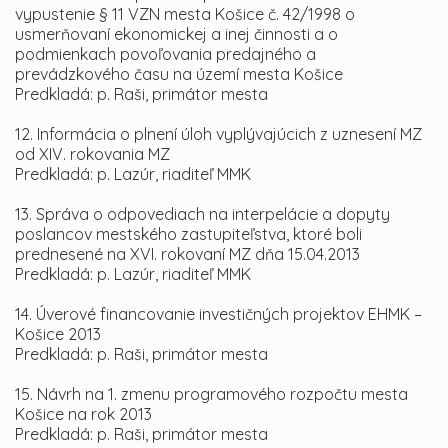
vypustenie § 11 VZN mesta Košice č. 42/1998 o
usmerňovaní ekonomickej a inej činnosti a o
podmienkach povoľovania predajného a
prevádzkového času na území mesta Košice
Predkladá: p. Raši, primátor mesta
12. Informácia o plnení úloh vyplývajúcich z uznesení MZ
od XIV. rokovania MZ
Predkladá: p. Lazúr, riaditeľ MMK
13. Správa o odpovediach na interpelácie a dopyty
poslancov mestského zastupiteľstva, ktoré boli
prednesené na XVI. rokovaní MZ dňa 15.04.2013
Predkladá: p. Lazúr, riaditeľ MMK
14. Úverové financovanie investičných projektov EHMK –
Košice 2013
Predkladá: p. Raši, primátor mesta
15. Návrh na 1. zmenu programového rozpočtu mesta
Košice na rok 2013
Predkladá: p. Raši, primátor mesta