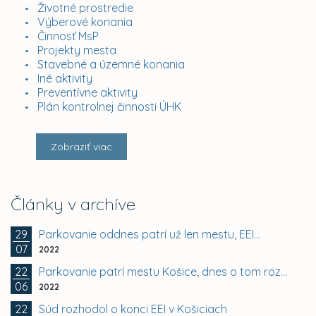
Životné prostredie
Výberové konania
Činnosť MsP
Projekty mesta
Stavebné a územné konania
Iné aktivity
Preventívne aktivity
Plán kontrolnej činnosti ÚHK
Zobraziť viac
Články v archíve
29
Parkovanie oddnes patrí už len mestu, EEI...
07
2022
22
Parkovanie patrí mestu Košice, dnes o tom rozhodol...
06
2022
22
Súd rozhodol o konci EEI v Košiciach