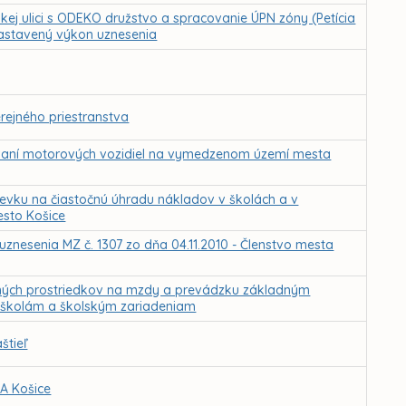
ej ulici s ODEKO družstvo a spracovanie ÚPN zóny (Petícia
zastavený výkon uznesenia
rejného priestranstva
vaní motorových vozidiel na vymedzenom území mesta
pevku na čiastočnú úhradu nákladov v školách a v
esto Košice
znesenia MZ č. 1307 zo dňa 04.11.2010 - Členstvo mesta
čných prostriedkov na mzdy a prevádzku základným
školám a školským zariadeniam
štieľ
A Košice