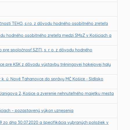
čnosti TEHO, s.r.o. z dôvodu hodného osobitného zreteľa
du hodného osobitného zreteľa medzi SMsZ v Košiciach a
 pre spoločnosť SZITI, s. r. o. z dôvodu hodného
e pre KSK z dôvodu výstavby tréningovej hokejovej haly
k. ú. Nové Ťahanovce do správy MČ Košice - Sídlisko
Janigova 2, Košice a zverenie nehnuteľného majetku mesta
ciach – pozastavený výkon uznesenia
9 zo dňa 30.07.2020 a špecifikácia vybraných položiek v