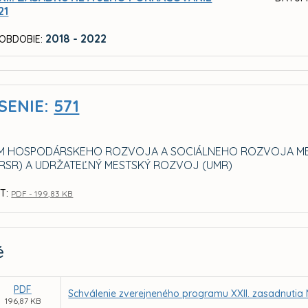
21
2018 - 2022
OBDOBIE:
SENIE:
571
 HOSPODÁRSKEHO ROZVOJA A SOCIÁLNEHO ROZVOJA MEST
HRSR) A UDRŽATEĽNÝ MESTSKÝ ROZVOJ (UMR)
T:
PDF - 199,83 KB
é
PDF
Schválenie zverejneného programu XXII. zasadnutia 
196,87 KB