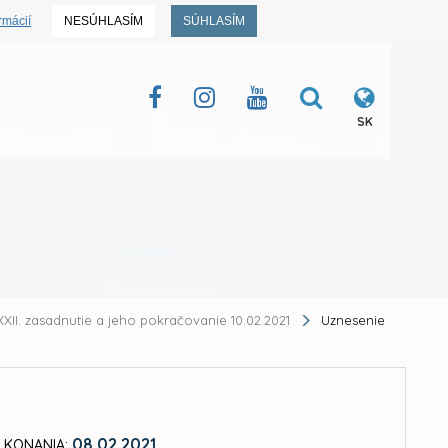
rmácií
NESÚHLASÍM
SÚHLASÍM
SK
XII. zasadnutie a jeho pokračovanie 10.02.2021
Uznesenie
08.02.2021
 KONANIA: