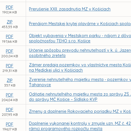
PDF
Prerušenie XXII. zasadnutia MZ v Košiciach
190,14 KB
ZIP
Prenájom Mestskej krytej plavárne v Košiciach spolo
453,55 KB
Objekt vybavenia v Mestskom parku - nájom z dôvo
PDF
spoločnosťou TEHO s.r.o. Košice
197,66 KB
Určenie spôsobu prevodu nehnuteľností v k. ú. Jazero
PDF
osobitného zreteľa
200,04 KB
Zámer predaja pozemkov vo vlastníctve mesta Košic
PDF
na Medickej ulici v Košiciach
219,31 KB
Zverenie nehnuteľného majetku mesta - pozemkov v 
ZIP
Ťahanovce
357 KB
Odňatie nehnuteľného majetku mesta zo správy ZŠ 
PDF
do správy MČ Košice – Sídlisko KVP
204,04 KB
PDF
Zmeny a doplnenie Rokovacieho poriadku MZ v Koši
207,95 KB
Doplnenie vykonanej kontroly v zmysle uzn. MZ č. 42
PDF
rámci programového rozpočtu mesta
196,17 KB