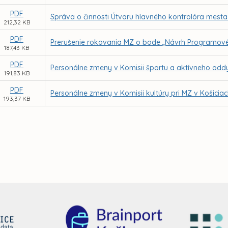
PDF
Správa o činnosti Útvaru hlavného kontrolóra mesta
212,32 KB
PDF
Prerušenie rokovania MZ o bode „Návrh Programové
187,43 KB
PDF
Personálne zmeny v Komisii športu a aktívneho oddy
191,83 KB
PDF
Personálne zmeny v Komisii kultúry pri MZ v Košicia
193,37 KB