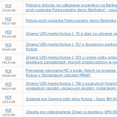
Príprava dohody na odkúpenie pozemkov na Berlínsk
PDF
proti výstavbe Parkovacieho domu Berlínska) – po
213,46 KB
PDF
Petícia proti výstavbe Parkovacieho domu Berlínska
195,57 KB
PDF
Zmena VZN mesta Košice č. 70 o dani za užívanie ve
195,06 KB
Zmena VZN mesta Košice č. 157 o dočasnom parko
PDF
Košice
194,49 KB
Zmena VZN mesta Košice č. 103 o určení výšky prís
PDF
školských zariadeniach, ktorých zriaďovateľom je m
195,31 KB
Prerušenie rokovania MZ o bode „Návrh na zrušenie u
PDF
Košice v Občianskom združení MRAK“
196,84 KB
Zmena VZN mesta Košice č. 138 o poskytnutí finan
PDF
umeleckým školám, jazykovým školám, materským 
194,29 KB
PDF
Zadanie pre Územný plán zóny Košice – Šaca, IBV Ka
203,4 KB
PDF
Zásady pre zabezpečenie Zmien a doplnkov ÚPN HS
207,9 KB