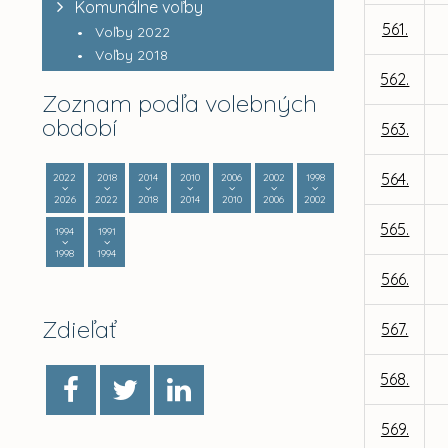
Komunálne voľby
561.
Voľby 2022
Voľby 2018
562.
Zoznam podľa volebných
období
563.
564.
2022
2018
2014
2010
2006
2002
1998
2026
2022
2018
2014
2010
2006
2002
565.
1994
1991
1998
1994
566.
Zdieľať
567.
568.
569.