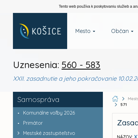
Tento web používa k poskytovaniu služieb a an
Mesto
Občan
Uznesenia:
560 - 583
XXII. zasadnutie a jeho pokračovanie 10.02.2
Samospráva
Mests
571
Komunálne voľby 2026
Zasad
Primátor
Mestské zastupiteľstvo
X
NÁZOV: