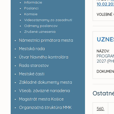
Informácie
10.02.20
Poslanci
Komisie
VOLEBNÉ 
Videozáznamy zo zasadnutí
Odmeny poslancov
Zrušené uznesenia
UZNE
Námestníci primátora mesta
Mestská rada
NÁZOV:
PROGRAM
Útvar hlavného kontrolóra
2027 (P
Rada starostov
DOKUMEN
Mestské časti
Základné dokumenty mesta
Všeob. záväzné nariadenia
Ostatn
Magistrát mesta Košice
Organizačná štruktúra MMK
560.