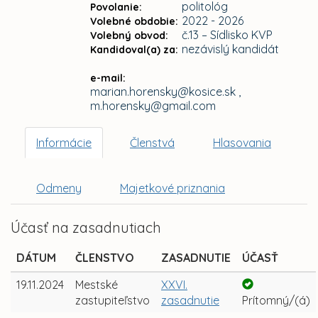
politológ
Povolanie:
2022 - 2026
Volebné obdobie:
č.13 – Sídlisko KVP
Volebný obvod:
nezávislý kandidát
Kandidoval(a) za:
e-mail:
marian.horensky@kosice.sk ,
m.horensky@gmail.com
Informácie
Členstvá
Hlasovania
Odmeny
Majetkové priznania
Účasť na zasadnutiach
DÁTUM
ČLENSTVO
ZASADNUTIE
ÚČASŤ
19.11.2024
Mestské
XXVI.
zastupiteľstvo
zasadnutie
Prítomný/(á)