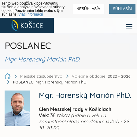
Tento web používa k poskytovaniu
služieb a analýze návštevnosti súbory
NESÚHLASÍM
SÚHLASÍM
cookie. Používaním tohto webu s tým
súhlasíte.
Viac informácií
POSLANEC
Mgr. Horenský Marián PhD.
Mestské zastupiteľstvo
Volebné obdobie:
2022 - 2026
POSLANEC:
Mgr. Horenský Marián PhD.
Mgr. Horenský Marián PhD.
Člen Mestskej rady v Košiciach
Vek:
38 rokov
(údaje o veku a
zamestnaní platia pre dátum volieb - 29.
10. 2022)