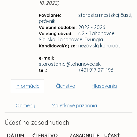
10. 2022)
starosta mestskej časti,
Povolanie:
právnik
2022 - 2026
Volebné obdobie:
č.2 - Ťahanovce,
Volebný obvod:
Sídlisko Ťahanovce, Džungľa
nezávislý kandidát
Kandidoval(a) za:
e-mail:
starostamc@tahanovce.sk
+421 917 271 196
tel.:
Informácie
Členstvá
Hlasovania
Odmeny
Majetkové priznania
Účasť na zasadnutiach
DÁTUM
ČLENSTVO
ZASADNUTIE
ÚČASŤ