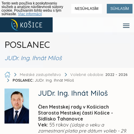
Tento web používa k poskytovaniu
služieb a analýze návštevnosti súbory
NESÚHLASÍM
SÚHLASÍM
cookie. Používaním tohto webu s tým
súhlasíte.
Viac informácií
POSLANEC
JUDr. Ing. Ihnát Miloš
Mestské zastupiteľstvo
Volebné obdobie:
2022 - 2026
POSLANEC:
JUDr. Ing. Ihnát Miloš
JUDr. Ing. Ihnát Miloš
Člen Mestskej rady v Košiciach
Starosta Mestskej časti Košice -
Sídlisko Ťahanovce
Vek:
55 rokov
(údaje o veku a
zamestnaní platia pre dátum volieb - 29.