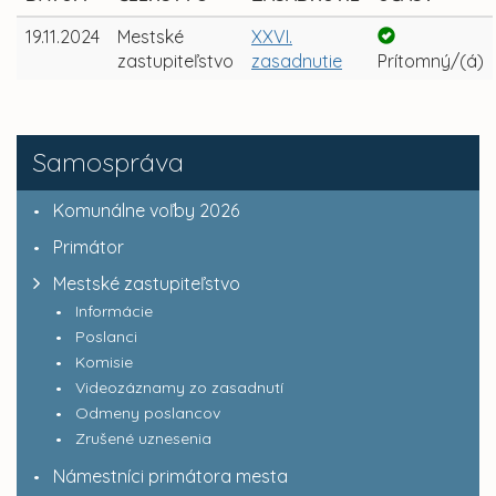
19.11.2024
Mestské
XXVI.
zastupiteľstvo
zasadnutie
Prítomný/(á)
Samospráva
Komunálne voľby 2026
Primátor
Mestské zastupiteľstvo
Informácie
Poslanci
Komisie
Videozáznamy zo zasadnutí
Odmeny poslancov
Zrušené uznesenia
Námestníci primátora mesta