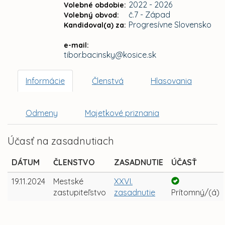
2022 - 2026
Volebné obdobie:
č.7 - Západ
Volebný obvod:
Progresívne Slovensko
Kandidoval(a) za:
e-mail:
tibor.bacinsky@kosice.sk
Informácie
Členstvá
Hlasovania
Odmeny
Majetkové priznania
Účasť na zasadnutiach
DÁTUM
ČLENSTVO
ZASADNUTIE
ÚČASŤ
19.11.2024
Mestské
XXVI.
zastupiteľstvo
zasadnutie
Prítomný/(á)