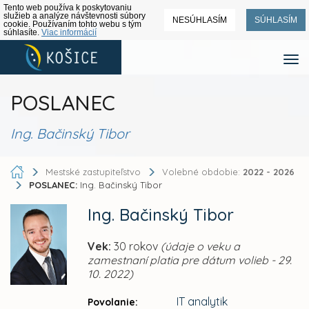
Tento web používa k poskytovaniu
služieb a analýze návštevnosti súbory
NESÚHLASÍM
SÚHLASÍM
cookie. Používaním tohto webu s tým
súhlasíte.
Viac informácií
POSLANEC
Ing. Bačinský Tibor
Mestské zastupiteľstvo
Volebné obdobie:
2022 - 2026
POSLANEC:
Ing. Bačinský Tibor
Ing. Bačinský Tibor
Vek:
30 rokov
(údaje o veku a
zamestnaní platia pre dátum volieb - 29.
10. 2022)
IT analytik
Povolanie: